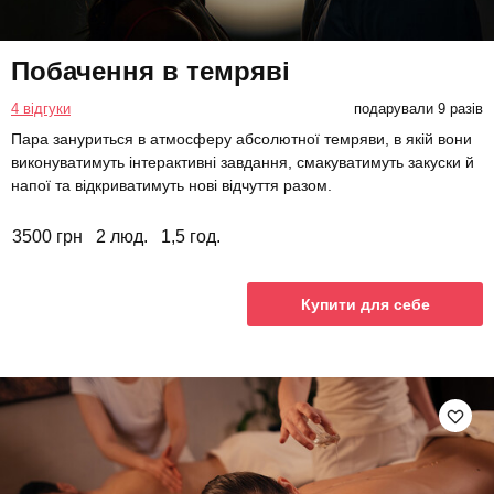
Побачення в темряві
4 відгуки
подарували 9 разів
Пара зануриться в атмосферу абсолютної темряви, в якій вони
виконуватимуть інтерактивні завдання, смакуватимуть закуски й
напої та відкриватимуть нові відчуття разом.
3500 грн
2 люд.
1,5 год.
Купити для себе