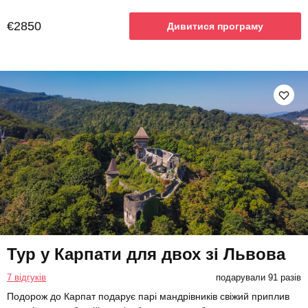
€2850
Дивитися програму
Тур у Карпати для двох зі Львова
7 відгуків
подарували 91 разів
Подорож до Карпат подарує парі мандрівників свіжий приплив