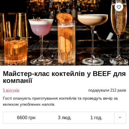
Майстер-клас коктейлів у BEEF для
компанії
5 відгуків
подарували 212 разів
Гості опанують приготування коктейлів та проведуть вечір за
келихом улюблених напоїв.
6600 грн
3 люд.
1 год.