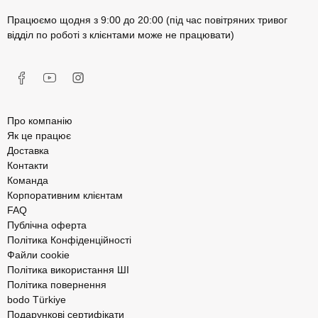
Працюємо щодня з 9:00 до 20:00 (під час повітряних тривог
Романтичний вечір у SPA салоні
6400 грн
відділ по роботі з клієнтами може не працювати)
Автор:
Анна Пашинська
Про компанію
Як це працює
Доставка
Контакти
Команда
Корпоративним клієнтам
FAQ
Публічна оферта
Політика Конфіденційності
Файли cookie
Політика використання ШІ
Політика повернення
bodo Türkiye
Подарункові сертифікати