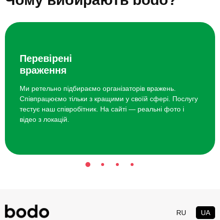
Курс гончарства.
Хобі для пенсіонерів (вартість
серпень 2026)
Перевірені
враження
Товар
Ціна
Ми ретельно підбираємо організаторів вражень.
Співпрацюємо тільки з кращими у своїй сфері. Послугу
Прогулянка на конях для двох
2400 грн
тестує наш співробітник. На сайті — реальні фото і
відео з локацій.
SPA вечір для двох
7000 грн
SUP-серфінг для двох
1500 грн
Сплав річкою для двох
2400 грн
Побачення в темряві
3500 грн
RU
UA