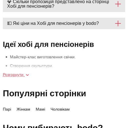
💎 Скільки пропозицій представлено на сторінці
Хобі для пенсіонерів?
💵 Які ціни на Хобі для пенсіонерів у bodo?
Ідеї хобі для пенсіонерів
Майстер-клас виготовлення свічки.
Створення скульптури.
Розгорнути
Джаз-вечір.
Майстер-клас миловаріння.
Популярні сторінки
Чайна церемонія.
Екскурсія на екоферму з дегустацією.
Парі
Жінкам
Мамі
Чоловікам
Майстер-клас валяння з вовни.
Урок абстрактного живопису Fluid Art.
Чому вибирають bodo?
Майстер-клас мозаїки.