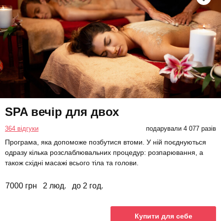
SPA вечір для двох
364 відгуки
подарували 4 077 разів
Програма, яка допоможе позбутися втоми. У ній поєднуються
одразу кілька розслаблювальних процедур: розпарювання, а
також східні масажі всього тіла та голови.
7000 грн
2 люд.
до 2 год.
Купити для себе