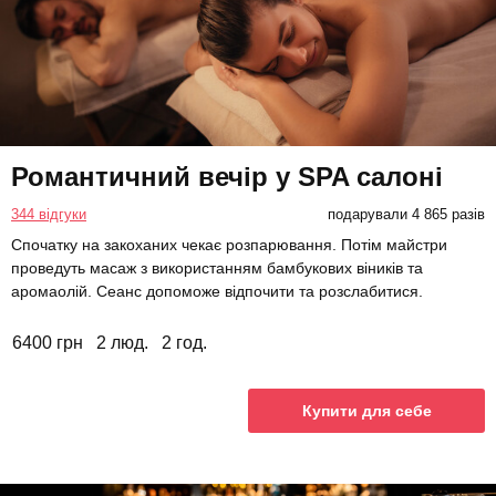
Романтичний вечір у SPA салоні
344 відгуки
подарували 4 865 разів
Спочатку на закоханих чекає розпарювання. Потім майстри
проведуть масаж з використанням бамбукових віників та
аромаолій. Сеанс допоможе відпочити та розслабитися.
6400 грн
2 люд.
2 год.
Купити для себе