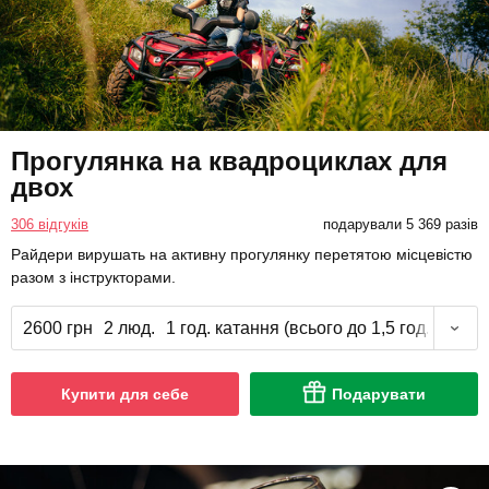
Прогулянка на квадроциклах для
двох
306 відгуків
подарували 5 369 разів
Райдери вирушать на активну прогулянку перетятою місцевістю
разом з інструкторами.
2600 грн
2 люд.
1 год. катання (всього до 1,5 год.)
Купити для себе
Подарувати