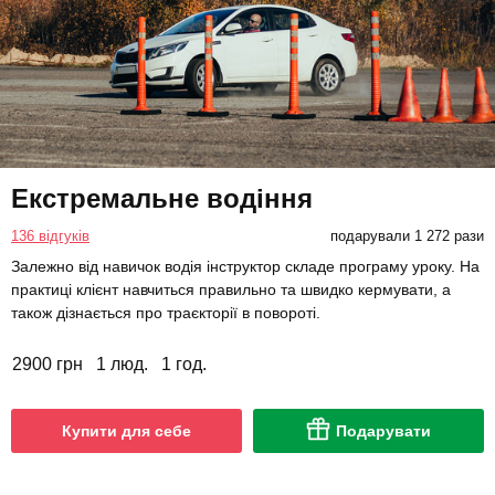
Екстремальне водіння
136 відгуків
подарували 1 272 рази
Залежно від навичок водія інструктор складе програму уроку. На
практиці клієнт навчиться правильно та швидко кермувати, а
також дізнається про траєкторії в повороті.
2900 грн
1 люд.
1 год.
Купити для себе
Подарувати