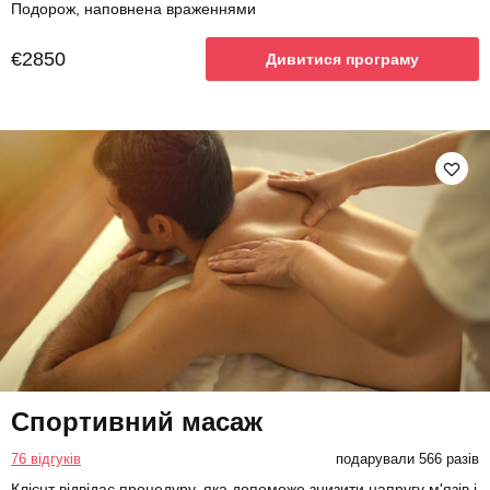
Подорож, наповнена враженнями
€2850
Дивитися програму
Спортивний масаж
76 відгуків
подарували 566 разів
Клієнт відвідає процедуру, яка допоможе знизити напругу м'язів і