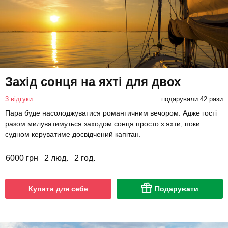
Захід сонця на яхті для двох
3 відгуки
подарували 42 рази
Пара буде насолоджуватися романтичним вечором. Адже гості
разом милуватимуться заходом сонця просто з яхти, поки
судном керуватиме досвідчений капітан.
6000 грн
2 люд.
2 год.
Купити для себе
Подарувати