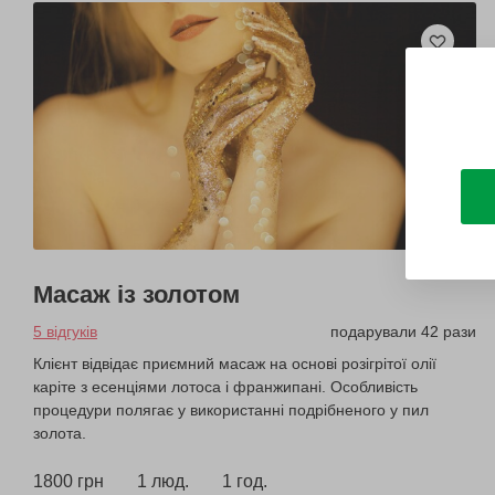
Масаж із золотом
5 відгуків
подарували 42 рази
Клієнт відвідає приємний масаж на основі розігрітої олії
каріте з есенціями лотоса і франжипані. Особливість
процедури полягає у використанні подрібненого у пил
золота.
1800 грн
1 люд.
1 год.