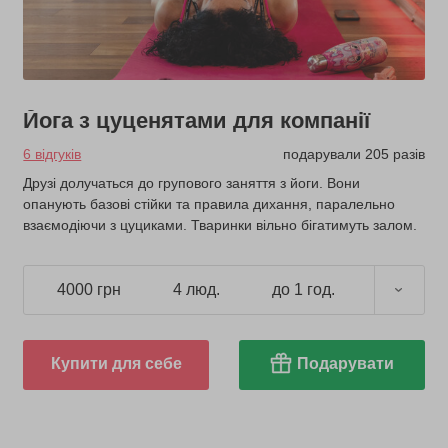
Йога з цуценятами для компанії
6 відгуків
подарували 205 разів
Друзі долучаться до групового заняття з йоги. Вони
опанують базові стійки та правила дихання, паралельно
взаємодіючи з цуциками. Тваринки вільно бігатимуть залом.
4000 грн
4 люд.
до 1 год.
Купити для себе
Подарувати