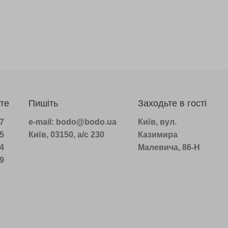
те
Пишіть
Заходьте в гості
07
e-mail: bodo@bodo.ua
Київ, вул.
75
Київ, 03150, а/с 230
Казимира
14
Малевича, 86-Н
39