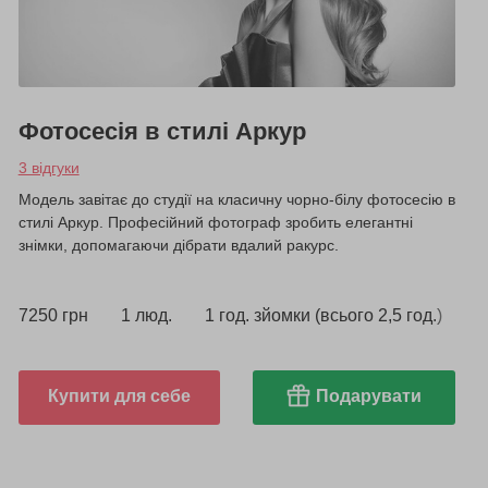
Фотосесія в стилі Аркур
3 відгуки
Модель завітає до студії на класичну чорно-білу фотосесію в
стилі Аркур. Професійний фотограф зробить елегантні
знімки, допомагаючи дібрати вдалий ракурс.
7250 грн
1 люд.
1 год. зйомки (всього 2,5 год.)
Купити для себе
Подарувати