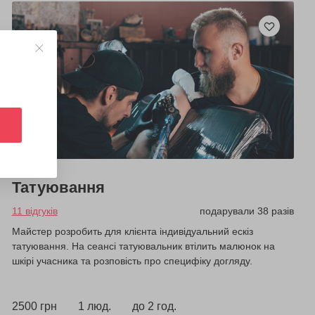
Татуювання
11 відгуків
подарували 38 разів
Майстер розробить для клієнта індивідуальний ескіз
татуювання. На сеансі татуювальник втілить малюнок на
шкірі учасника та розповість про специфіку догляду.
2500 грн
1 люд.
до 2 год.