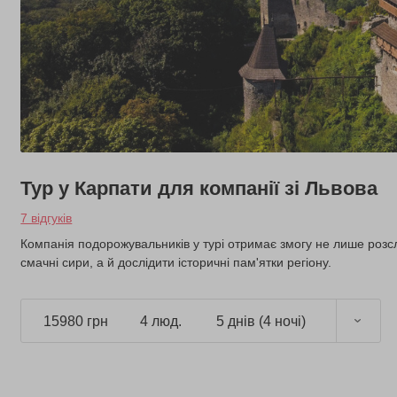
Тур у Карпати для компанії зі Львова
7 відгуків
Компанія подорожувальників у турі отримає змогу не лише роз
смачні сири, а й дослідити історичні пам'ятки регіону.
15980 грн
4 люд.
5 днів (4 ночі)