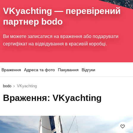
VKyachting
— перевірений
партнер bodo
Ви можете записатися на враження або подарувати
сертифікат на відвідування в красивій коробці.
Враження
Адреса та фото
Пакування
Відгуки
bodo
VKyachting
Враження: VKyachting