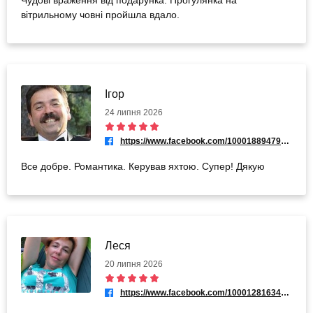
Чудові враження від подарунка. Прогулянка на
вітрильному човні пройшла вдало.
Ігор
24 липня 2026
https://www.facebook.com/100018894792430
Все добре. Романтика. Керував яхтою. Супер! Дякую
Леся
20 липня 2026
https://www.facebook.com/100012816344379