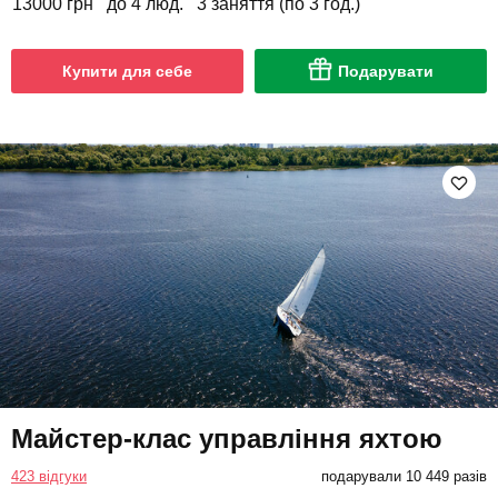
13000 грн
до 4 люд.
3 заняття (по 3 год.)
Купити для себе
Подарувати
Майстер-клас управління яхтою
423 відгуки
подарували 10 449 разів