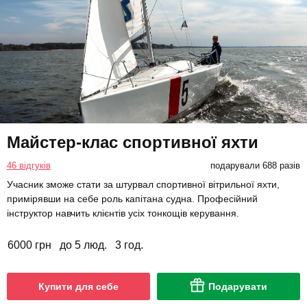
Майстер-клас спортивної яхти
46 відгуків
подарували 688 разів
Учасник зможе стати за штурвал спортивної вітрильної яхти,
примірявши на себе роль капітана судна. Професійний
інструктор навчить клієнтів усіх тонкощів керування.
6000 грн
до 5 люд.
3 год.
Купити для себе
Подарувати