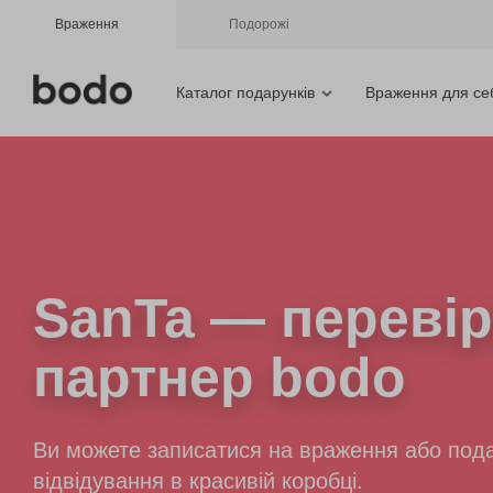
Враження
Подорожі
Каталог подарунків
Враження для се
SanTa
— перевір
партнер bodo
Ви можете записатися на враження або пода
відвідування в красивій коробці.