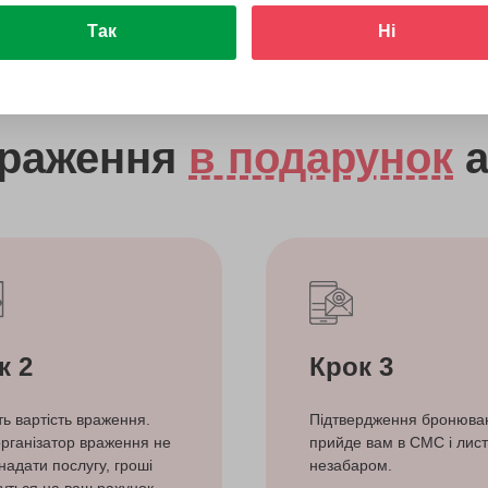
Так
Ні
враження
в подарунок
а
к 2
Крок 3
ть вартість враження.
Підтвердження бронюва
рганізатор враження не
прийде вам в СМС і лист
надати послугу, гроші
незабаром.