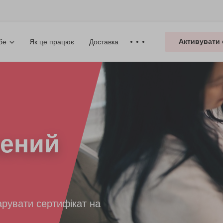
Активувати 
Як це працює
Доставка
бе
ений
рувати сертифікат на