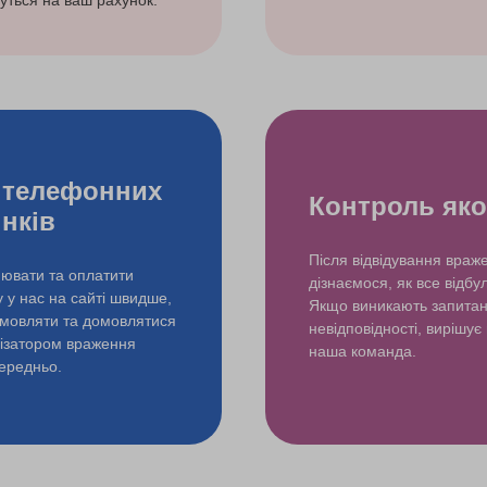
уться на ваш рахунок.
 телефонних
Контроль яко
інків
Після відвідування враж
ювати та оплатити
дізнаємося, як все відбу
у у нас на сайті швидше,
Якщо виникають запита
змовляти та домовлятися
невідповідності, вирішує
нізатором враження
наша команда.
ередньо.