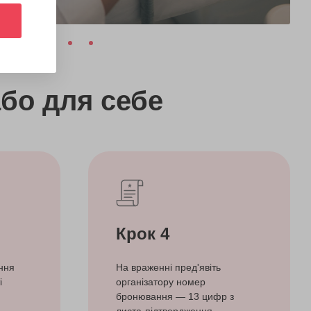
бо
для себе
Крок 4
ння
На враженні пред'явіть
і
організатору номер
бронювання — 13 цифр з