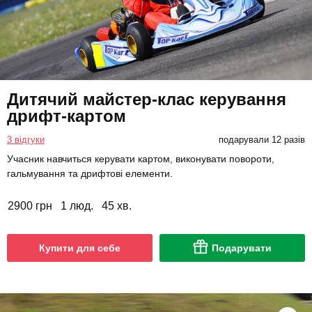
Дитячий майстер-клас керування
дрифт-картом
3 відгуки
подарували 12 разів
Учасник навчиться керувати картом, виконувати повороти,
гальмування та дрифтові елементи.
2900 грн
1 люд.
45 хв.
Купити для себе
Подарувати