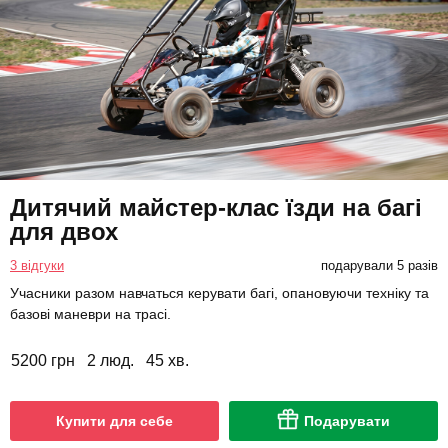
Дитячий майстер-клас їзди на багі
для двох
3 відгуки
подарували 5 разів
Учасники разом навчаться керувати багі, опановуючи техніку та
базові маневри на трасі.
5200 грн
2 люд.
45 хв.
Купити для себе
Подарувати