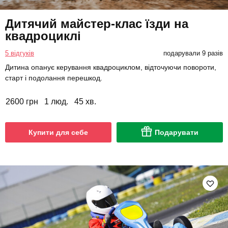
Дитячий майстер-клас їзди на
квадроциклі
5 відгуків
подарували 9 разів
Дитина опанує керування квадроциклом, відточуючи повороти,
старт і подолання перешкод.
2600 грн
1 люд.
45 хв.
Купити для себе
Подарувати