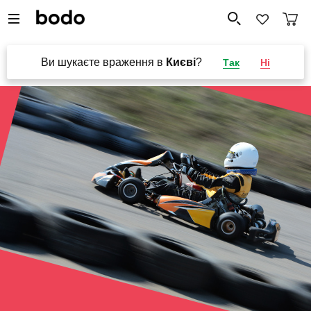
Ви шукаєте враження в
Києві
?
Так
Ні