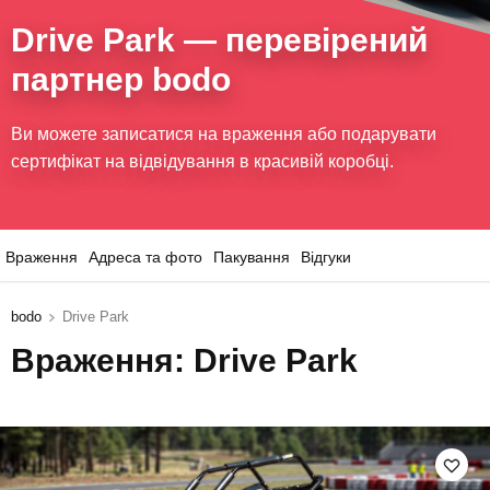
Drive Park
— перевірений
партнер bodo
Ви можете записатися на враження або подарувати
сертифікат на відвідування в красивій коробці.
Враження
Адреса та фото
Пакування
Відгуки
bodo
Drive Park
Враження: Drive Park