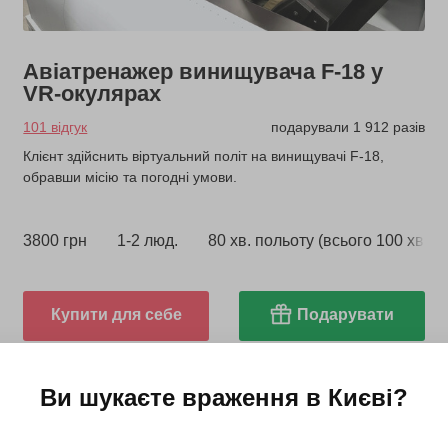
Авіатренажер винищувача F-18 у
VR-окулярах
101 відгук
подарували 1 912 разів
Клієнт здійснить віртуальний політ на винищувачі F-18,
обравши місію та погодні умови.
3800 грн
1-2 люд.
80 хв. польоту (всього 100 хв.)
Купити для себе
Подарувати
Ви шукаєте враження в
Києві
?