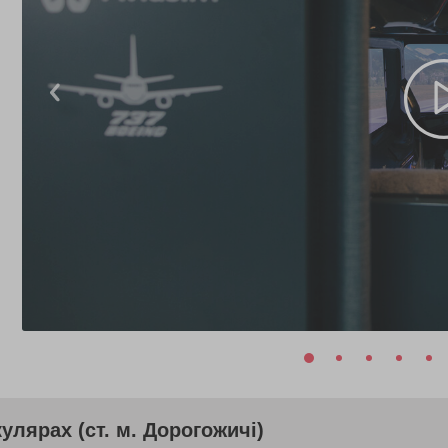
улярах (ст. м. Дорогожичі)