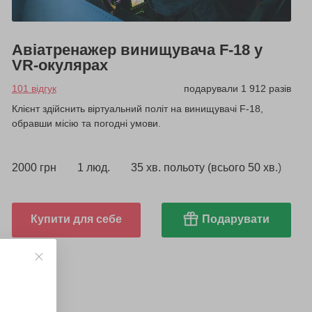
Авіатренажер винищувача F-18 у
VR-окулярах
101 відгук
подарували 1 912 разів
Клієнт здійснить віртуальний політ на винищувачі F-18,
обравши місію та погодні умови.
2000 грн
1 люд.
35 хв. польоту (всього 50 хв.)
Купити для себе
Подарувати