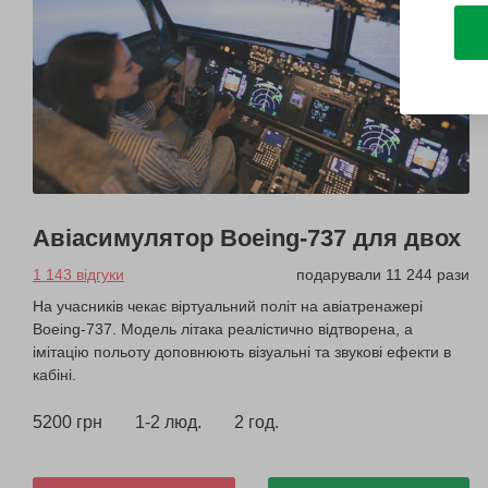
Авіасимулятор Boeing-737 для двох
1 143 відгуки
подарували 11 244 рази
На учасників чекає віртуальний політ на авіатренажері
Boeing-737. Модель літака реалістично відтворена, а
імітацію польоту доповнюють візуальні та звукові ефекти в
кабіні.
5200 грн
1-2 люд.
2 год.