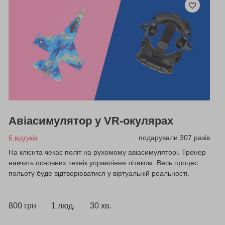
Авіасимулятор у VR-окулярах
6 відгуків
подарували 307 разів
На клієнта чекає політ на рухомому авіасимуляторі. Тренер
навчить основних технік управління літаком. Весь процес
польоту буде відтворюватися у віртуальній реальності.
800 грн
1 люд.
30 хв.