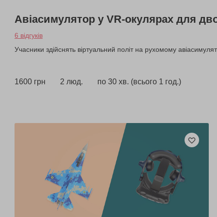
Авіасимулятор у VR-окулярах для дв
6 відгуків
Учасники здійснять віртуальний політ на рухомому авіасимулято
1600 грн
2 люд.
по 30 хв. (всього 1 год.)