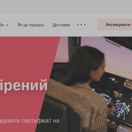
Активувати 
Як це працює
Доставка
бе
ірений
рувати сертифікат на