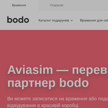
Враження
Подорожі
Каталог подарунків
Враження для се
Aviasim
— перев
партнер bodo
Ви можете записатися на враження або пода
відвідування в красивій коробці.