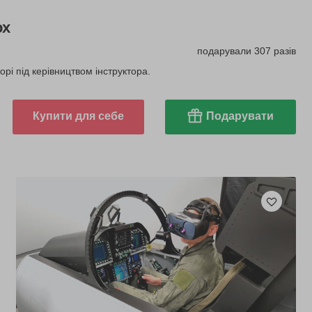
ох
подарували 307 разів
рі під керівництвом інструктора.
Купити для себе
Подарувати