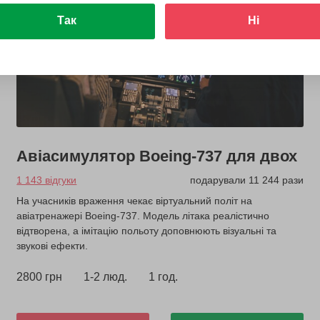
Так
Ні
Авіасимулятор Boeing-737 для двох
1 143 відгуки
подарували 11 244 рази
На учасників враження чекає віртуальний політ на
авіатренажері Boeing-737. Модель літака реалістично
відтворена, а імітацію польоту доповнюють візуальні та
звукові ефекти.
2800 грн
1-2 люд.
1 год.