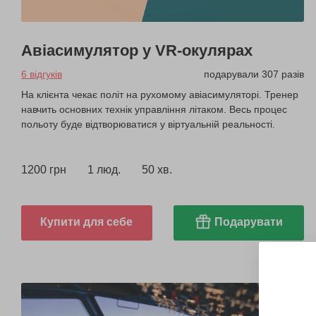
Авіасимулятор у VR-окулярах
6 відгуків
подарували 307 разів
На клієнта чекає політ на рухомому авіасимуляторі. Тренер
навчить основних технік управління літаком. Весь процес
польоту буде відтворюватися у віртуальній реальності.
1200 грн
1 люд.
50 хв.
Купити для себе
Подарувати