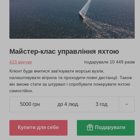
Майстер-клас управління яхтою
423 відгуки
подарували 10 449 разів
Клієнт буде вчитися зав'язувати морські вузли,
налаштовувати вітрила та проходити повні дистанції. Також
він зможе стати за штурвал і спробувати покерувати яхтою
самостійно.
5000 грн
до 4 люд.
3 год.
Купити для себе
Подарувати