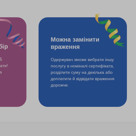
во-морський флот використовував його для переслідування
Можна замінити
же багаті люди, то сьогодні є можливість просто взяти його
бір
враження
5
Одержувач зможе вибрати іншу
ати!
послугу в номіналі сертифіката,
а
розділити суму на декілька або
доплатити й відвідати враження
ня використовували виключно силу вітру, придумали єгиптяни 5
дорожче.
езидент ОАЕ.