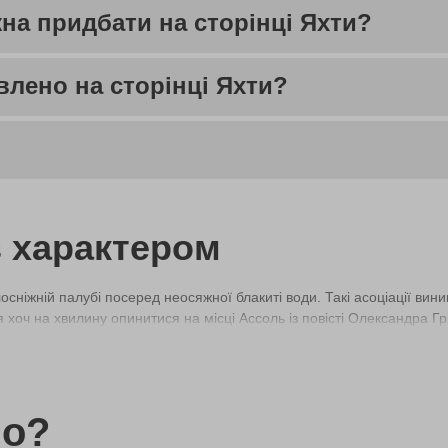
на придбати на сторінці Яхти?
влено на сторінці Яхти?
з характером
лосніжній палубі посеред неосяжної блакиті води. Такі асоціації ви
хоч на хвилину опинитися на місці Ассоль із повісті Олександра Грі
ід білі вітрила. Тепер не потрібно бути мільйонером, щоб відсвяткува
ртний засіб, щоб запросити дівчину на незабутнє побачення. Достат
do?