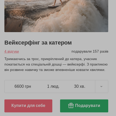
Вейксерфінг за катером
4 відгуки
подарували 157 разів
Тримаючись за трос, прикріплений до катера, учасник
покатається на спеціальній дошці — вейксерфі. З практикою
він розвине навичку та зможе впевненіше ковзати хвилями.
6600 грн
1 люд.
30 хв.
Купити для себе
Подарувати