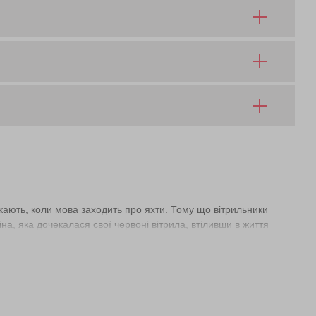
никають, коли мова заходить про яхти. Тому що вітрильники
на, яка дочекалася свої червоні вітрила, втіливши в життя
ти весілля, парубоцька вечірка чи дівич-вечір в акваторії
ньо замовити оренду яхти у Києві за комфортною ціною на