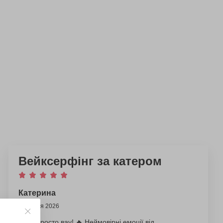
Вейксерфінг за катером
Катерина
2 серпня 2026
Було просто вау! 🔥 Неймовірні емоції від