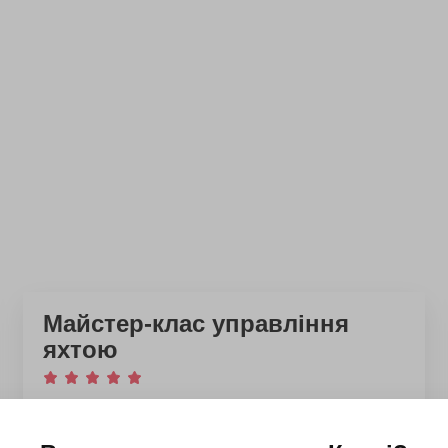
Майстер-клас управління
яхтою
Наталія
12 липня 2026