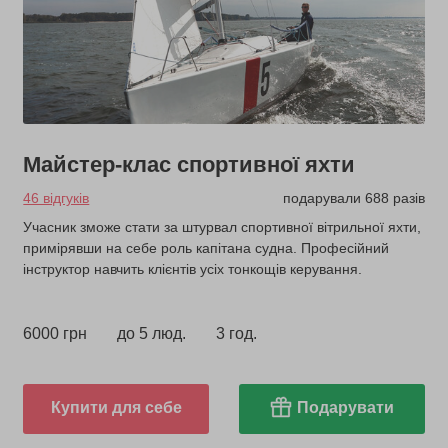
Майстер-клас спортивної яхти
46 відгуків
подарували 688 разів
Учасник зможе стати за штурвал спортивної вітрильної яхти,
примірявши на себе роль капітана судна. Професійний
інструктор навчить клієнтів усіх тонкощів керування.
6000 грн
до 5 люд.
3 год.
Купити для себе
Подарувати