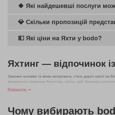
🍀 Які найдешевші послуги мож
💎 Скільки пропозицій предста
💵 Які ціни на Яхти у bodo?
Яхтинг — відпочинок і
Заможні чоловіки та жінки засмагають, п'ють дорогі напої на бі
вважаються символом багатства, успіху, мрії. Кожному хочеться 
таємні бажання.
Розгорнути
Компанія bodo запрошує всіх на палубу. Але не під червоні, а п
Київського моря. Не обов'язково купувати величезний транспо
Чому вибирають bo
нашому сайті. І недорого вирушити в особливу подорож.