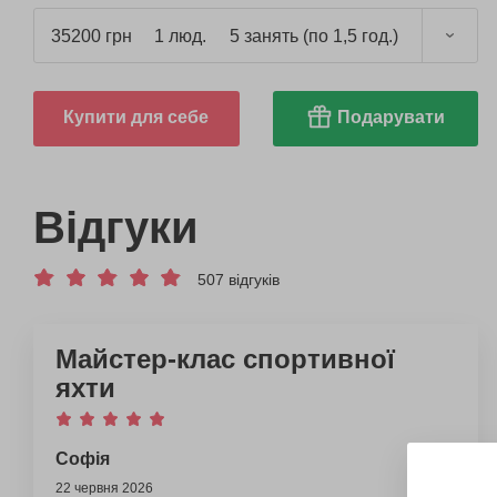
35200 грн
1 люд.
5 занять (по 1,5 год.)
Купити для себе
Подарувати
Відгуки
507 відгуків
Майстер-клас спортивної
яхти
Софія
22 червня 2026