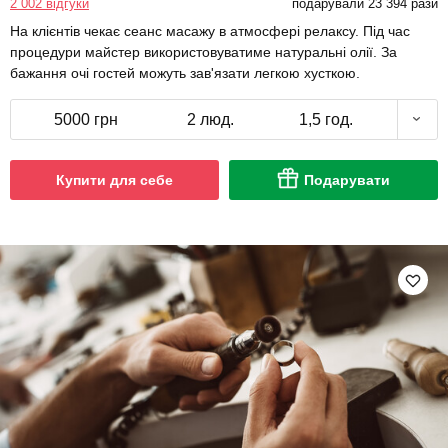
2 002 відгуки
подарували 23 394 рази
На клієнтів чекає сеанс масажу в атмосфері релаксу. Під час
процедури майстер використовуватиме натуральні олії. За
бажання очі гостей можуть зав'язати легкою хусткою.
5000 грн
2 люд.
1,5 год.
Купити для себе
Подарувати