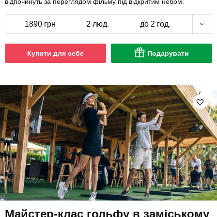
відпочинуть за переглядом фільму під відкритим небом.
1890 грн
2 люд.
до 2 год.
Купити для себе
Подарувати
Майстер-клас гольфу в заміському