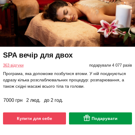
SPA вечір для двох
363 відгуки
подарували 4 077 разів
Програма, яка допоможе позбутися втоми. У ній поєднуються
одразу кілька розслаблювальних процедур: розпарювання, а
також східні масажі всього тіла та голови.
7000 грн
2 люд.
до 2 год.
Купити для себе
Подарувати