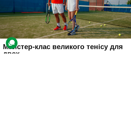
Майстер-клас великого тенісу для
двох
231 відгук
подарували 7 109 разів
Під керівництвом інструктора друзі вивчать рухи та відпрацюють
навички під час матчу.
3000 грн
2 люд.
1 год.
Купити для себе
Подарувати