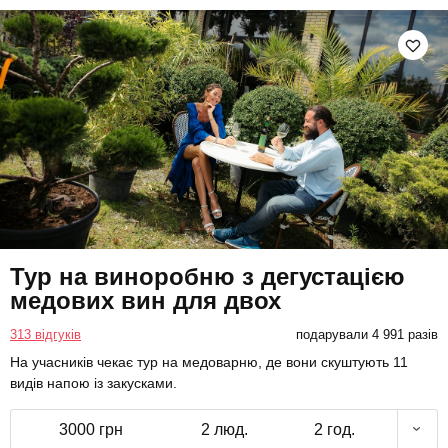
Тур на виноробню з дегустацією
медових вин для двох
313 відгуків
подарували 4 991 разів
На учасників чекає тур на медоварню, де вони скуштують 11
видів напою із закусками.
3000 грн
2 люд.
2 год.