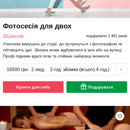
Фотосесія для двох
255 відгуків
подарували 2 461 разів
Учасники вирушать до студії, де зустрінуться з фотографом та
обговорять ідеї. Зйомка може відбуватися в залі або на вулиці.
Профі підкаже вдалі пози та спіймає найкращі моменти.
16500 грн
2 люд.
3 год. зйомки (всього 4 год.)
Купити для себе
Подарувати