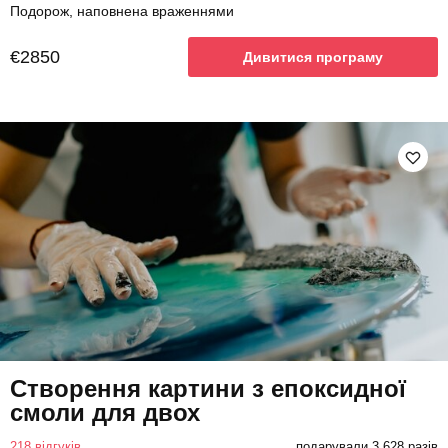
Подорож, наповнена враженнями
€2850
Дивитися програму
Створення картини з епоксидної
смоли для двох
218 відгуків
подарували 3 628 разів