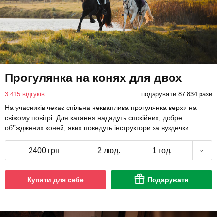
Прогулянка на конях для двох
3 415 відгуків
подарували 87 834 рази
На учасників чекає спільна некваплива прогулянка верхи на
свіжому повітрі. Для катання нададуть спокійних, добре
об'їжджених коней, яких поведуть інструктори за вуздечки.
2400 грн
2 люд.
1 год.
Купити для себе
Подарувати