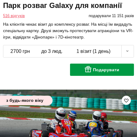
Парк розваг Galaxy для компанії
516 відгуків
подарували 11 151 разів
На клієнтів чекає візит до комплексу розваг. На місці їм видадуть
спеціальну картку. Друзі зможуть протестувати атракціони та VR-
ігри, відвідати «Дінопарк» і 7D-кінотеатр.
2700 грн
до 3 люд.
1 візит (1 день)
Подарувати
з будь-якого віку