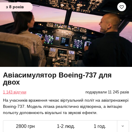
з 8 років
Авіасимулятор Boeing-737 для
двох
1 143 відгуки
подарували 11 245 разів
На учасників враження чекає віртуальний політ на авіатренажері
Boeing-737. Модель літака реалістично відтворена, а імітацію
польоту доповнюють візуальні та звукові ефекти.
2800 грн
1-2 люд.
1 год.