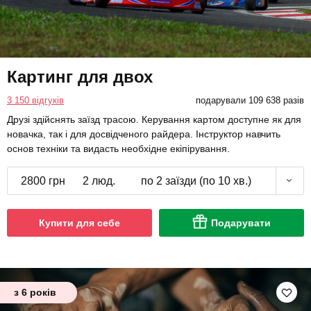
Картинг для двох
3 150 відгуків
подарували 109 638 разів
Друзі здійснять заїзд трасою. Керування картом доступне як для
новачка, так і для досвідченого райдера. Інструктор навчить
основ техніки та видасть необхідне екіпірування.
2800 грн
2 люд.
по 2 заїзди (по 10 хв.)
Купити для себе
Подарувати
з 6 років