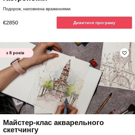
Подорож, наповнена враженнями
€2850
Дивитися програму
з 8 років
Майстер-клас акварельного
скетчингу