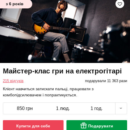
з 6 років
Майстер-клас гри на електрогітарі
215 відгуків
подарували 11 363 рази
Клієнт навчиться затискати пальці, працювати з
комбопідсилювачем і попрактикується.
850 грн
1 люд.
1 год.
Купити для себе
Подарувати