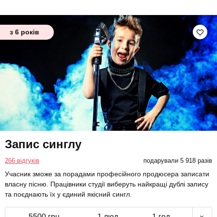
з 6 років
Запис синглу
266 відгуків
подарували 5 918 разів
Учасник зможе за порадами професійного продюсера записати
власну пісню. Працівники студії виберуть найкращі дублі запису
та поєднають їх у єдиний якісний сингл.
5500 грн
1 люд.
1 год.