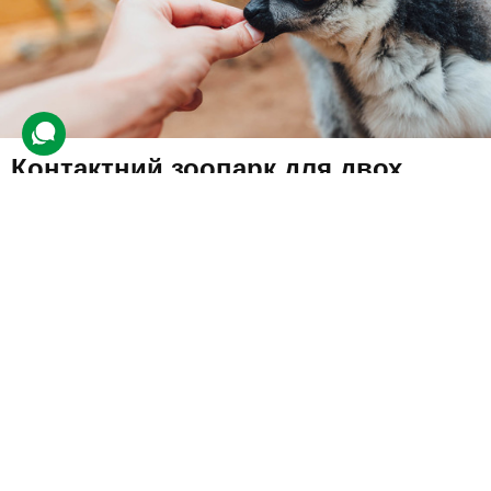
Контактний зоопарк для двох
752 відгуки
подарували 11 165 разів
Візит до зоопарку, в якому дозволяється заходити в будиночки та
гладити тварин. Наглядачі розкажуть про вихованців і дадуть
кілька порад, як правильно з ними поводитися.
1160 грн
2 люд.
не обмежено
Купити для себе
Подарувати