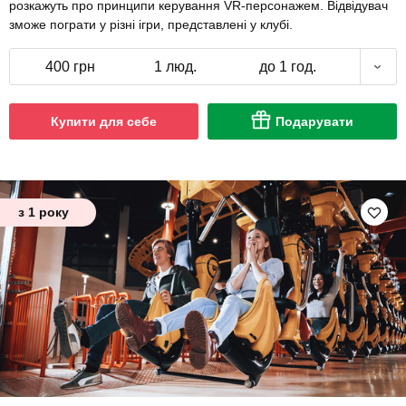
розкажуть про принципи керування VR-персонажем. Відвідувач
зможе пограти у різні ігри, представлені у клубі.
400 грн
1 люд.
до 1 год.
Купити для себе
Подарувати
з 1 року