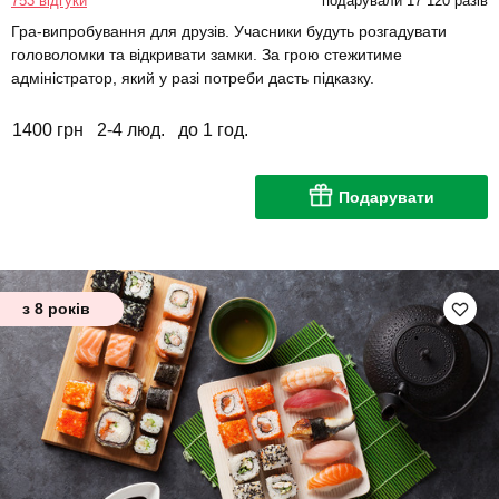
753 відгуки
подарували 17 120 разів
Гра-випробування для друзів. Учасники будуть розгадувати
головоломки та відкривати замки. За грою стежитиме
адміністратор, який у разі потреби дасть підказку.
1400 грн
2-4 люд.
до 1 год.
Подарувати
з 8 років