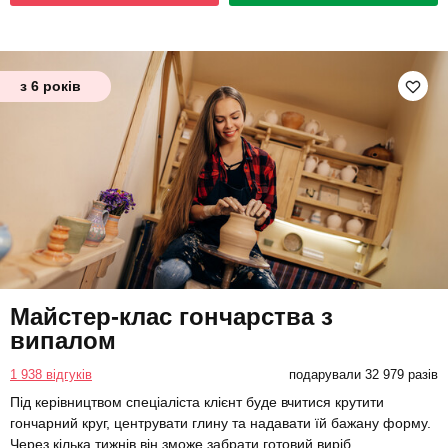
з 6 років
Майстер-клас гончарства з
випалом
1 938 відгуків
подарували 32 979 разів
Під керівництвом спеціаліста клієнт буде вчитися крутити
гончарний круг, центрувати глину та надавати їй бажану форму.
Через кілька тижнів він зможе забрати готовий виріб.