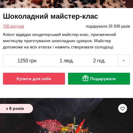
Шоколадний майстер-клас
708 відгуків
подарували 26 938 разів
Клієнт відвідає кондитерський майстер-клас, присвячений
мистецтву приготування шоколадних цукерок. Майстер
допоможе на всіх етапах і навчить створювати солодощі.
1250 грн
1 люд.
2 год.
Купити для себе
Подарувати
з 8 років