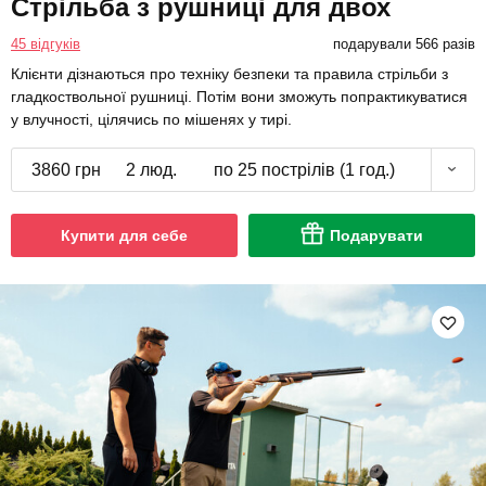
Стрільба з рушниці для двох
45 відгуків
подарували 566 разів
Клієнти дізнаються про техніку безпеки та правила стрільби з
гладкоствольної рушниці. Потім вони зможуть попрактикуватися
у влучності, цілячись по мішенях у тирі.
3860 грн
2 люд.
по 25 пострілів (1 год.)
Купити для себе
Подарувати