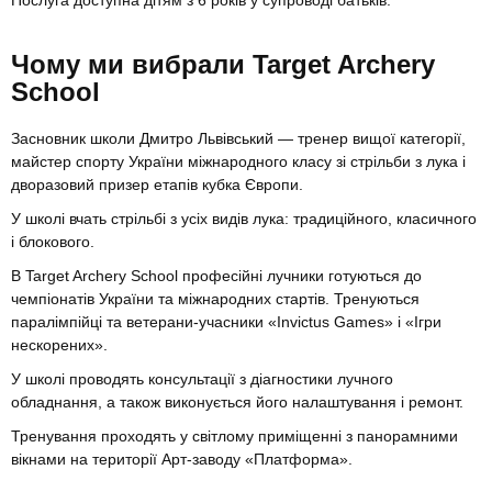
Чому ми вибрали Target Archery
School
Засновник школи Дмитро Львівський — тренер вищої категорії,
майстер спорту України міжнародного класу зі стрільби з лука і
дворазовий призер етапів кубка Європи.
У школі вчать стрільбі з усіх видів лука: традиційного, класичного
і блокового.
В Target Archery School професійні лучники готуються до
чемпіонатів України та міжнародних стартів. Тренуються
паралімпійці та ветерани-учасники «Invictus Games» і «Ігри
нескорених».
У школі проводять консультації з діагностики лучного
обладнання, а також виконується його налаштування і ремонт.
Тренування проходять у світлому приміщенні з панорамними
вікнами на території Арт-заводу «Платформа».