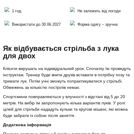
1 год.
Не залежить від погоди
Використати до 30.06.2027
Форма одягу – зручна
Як відбувається стрільба з лука
для двох
Клієнти вирушать на індивідуальний урок. Спочатку їм проведуть
інструктаж. Тренер буде вчити друзів вставати в потрібну позу та
тримати лук. Потім учні зможуть попрактикуватися у стрільбі.
Обмежень за кількістю пострілів немає.
Спортсмени повправляються у влучності з відстані від 5 до 20
метрів. На вибір їм запропонують кілька варіантів луків. У ролі
цілей для стрільби нададуть кульки та кругові мішені, які можна
буде забрати із собою після заняття.
Додаткова інформація
Послуга доступна дітям з 6 років у супроводі батьків.