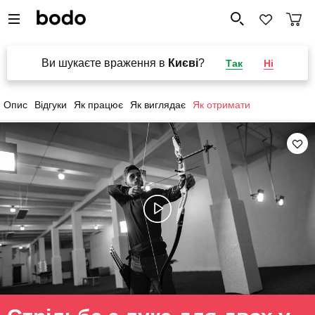
Ви шукаєте враження в
Києві
?
Так
Ні
Опис
Відгуки
Як працює
Як виглядає
Як отримати