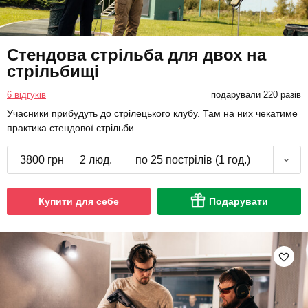
Стендова стрільба для двох на
стрільбищі
6 відгуків
подарували 220 разів
Учасники прибудуть до стрілецького клубу. Там на них чекатиме
практика стендової стрільби.
3800 грн
2 люд.
по 25 пострілів (1 год.)
Купити для себе
Подарувати