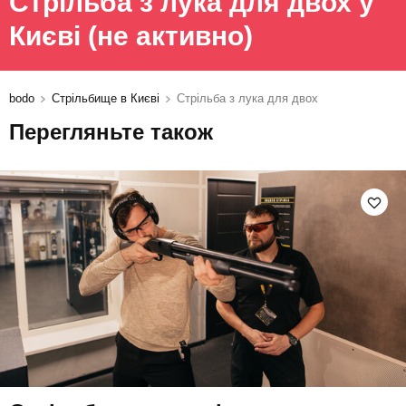
Стрільба з лука для двох у
Києві
(не активно)
bodo
Стрільбище в Києві
Стрільба з лука для двох
Перегляньте також