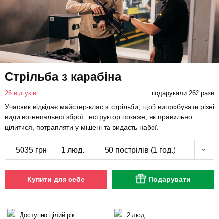
Стрільба з карабіна
26 відгуків
подарували 262 рази
Учасник відвідає майстер-клас зі стрільби, щоб випробувати різні
види вогнепальної зброї. Інструктор покаже, як правильно
цілитися, потрапляти у мішені та видасть набої.
5035 грн
1 люд.
50 пострілів (1 год.)
Купити для себе
Подарувати
Доступно цілий рік
2 люд.