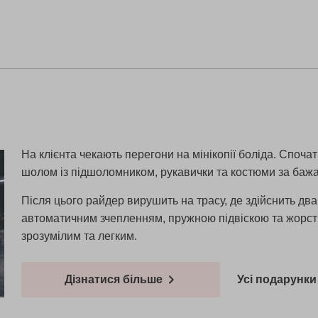
На клієнта чекають перегони на мінікопії боліда. Спочат
шолом із підшоломником, рукавички та костюми за баж
Після цього райдер вирушить на трасу, де здійснить дв
автоматичним зчепленням, пружною підвіскою та жорс
зрозумілим та легким.
Дізнатися більше
Усі подарунки 