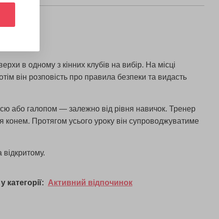
ерхи в одному з кінних клубів на вибір. На місці
Потім він розповість про правила безпеки та видасть
ссю або галопом — залежно від рівня навичок. Тренер
ня конем. Протягом усього уроку він супроводжуватиме
а відкритому.
у категорії:
Активний відпочинок