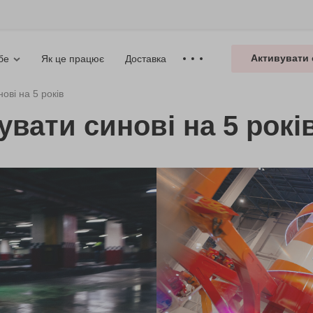
Активувати 
Як це працює
Доставка
бе
ові на 5 років
увати синові на 5 рокі