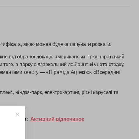
ртифіката, якою можна буде оплачувати розваги.
но від обраної локації: американські гірки, піратський
 того, в парку є дзеркальний лабіринт, кімната страху,
елементами квесту — «Піраміда Ацтеків», «Всередині
екс, ніндзя-парк, електрокартинг, різні каруселі та
у категорії:
Активний відпочинок