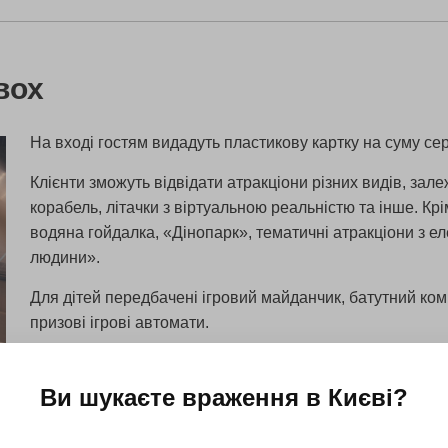
вох
На вході гостям видадуть пластикову картку на суму се
Клієнти зможуть відвідати атракціони різних видів, залеж
корабель, літачки з віртуальною реальністю та інше. Крім
водяна гойдалка, «Дінопарк», тематичні атракціони з 
людини».
Для дітей передбачені ігровий майданчик, батутний компл
призові ігрові автомати.
Дізнатися більше
Усі подарунки 
Ви шукаєте враження в
Києві
?