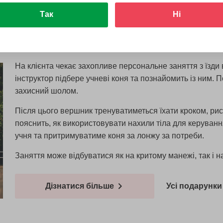
Так
Ні
На клієнта чекає захопливе персональне заняття з їзди в
інструктор підбере учневі коня та познайомить із ним. 
захисний шолом.
Після цього вершник тренуватиметься їхати кроком, ри
пояснить, як використовувати нахили тіла для керуван
учня та притримуватиме коня за лонжу за потреби.
Заняття може відбуватися як на критому манежі, так і н
Дізнатися більше
Усі подарунки 