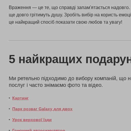
Враження — це те, що справді запам'ятається надовго. 
ще довго грітимуть душу. Зробіть вибір на користь емоц
це найкращий спосіб показати свою любов та увагу!
5 найкращих подарун
Ми ретельно підходимо до вибору компаній, що н
послуг і часто знімаємо фото та відео.
Картинг
Парк розваг Galaxy для двох
Урок верхової їзди
Гоночний автосимулятор