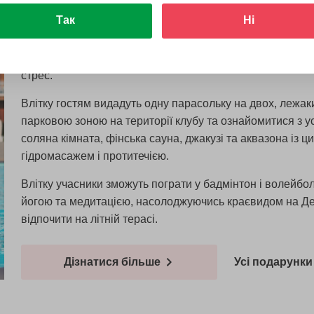
bala Club для двох
Так
Ні
Пара вирушить на денний відпочинок за місто до аюрве
стрес.
Влітку гостям видадуть одну парасольку на двох, лежак
парковою зоною на території клубу та ознайомитися з у
соляна кімната, фінська сауна, джакузі та аквазона із
гідромасажем і протитечією.
Влітку учасники зможуть пограти у бадмінтон і волейб
йогою та медитацією, насолоджуючись краєвидом на Дес
відпочити на літній терасі.
Дізнатися більше
Усі подарунки 