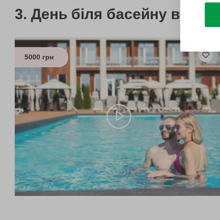
День біля басейну в Sham
5000 грн