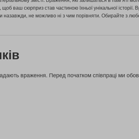
теріальному змісті. Враження, які залишаться в пам’яті мо
, щоб ваш сюрприз став частиною їхньої унікальної історії.
ми назавжди, не можливо ні з чим порівняти. Обирайте з люб
ків
адають враження. Перед початком співпраці ми обов