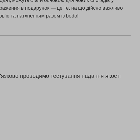
лодят, можуть стати основою для нових спогадів у
 Враження в подарунок — це те, на що дійсно важливо
ов'ю та натхненням разом із bodo!
'язково проводимо тестування надання якості