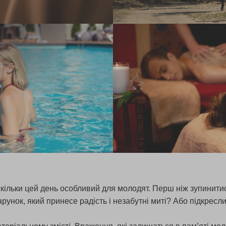
кільки цей день особливий для молодят. Перш ніж зупинитися
рунок, який принесе радість і незабутні миті? Або підкресл