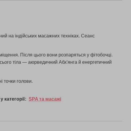
ний на індійських масажних техніках. Сеанс
міщення. Після цього вони розпаряться у фітобочці.
всього тіла — аюрведичний Абх'янга й енергетичний
 точки голови.
у категорії:
SPA та масажі