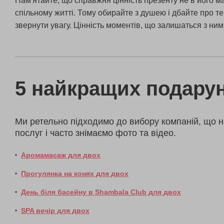
Пам'ятайте, що справжня цінність презенту не в його ма
спільному житті. Тому обирайте з душею і дбайте про те
звернути увагу. Цінність моментів, що залишаться з ни
5 найкращих подарун
Ми ретельно підходимо до вибору компаній, що н
послуг і часто знімаємо фото та відео.
Аромамасаж для двох
Прогулянка на конях для двох
День біля басейну в Shambala Club для двох
SPA вечір для двох