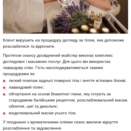
Клієнт вирушить на процедуру догляду за тілом, яка допоможе
розслабитися та відпочити.
Протягом сеансу досвідчений майстер виконає комплекс
доглядових і масажних послуг. Для цього він використає
лавандову олію. Гість насолоджуватиметься такими
процедурами як:
легкий помпаж задньої поверхні тіла і зняття м'язових блоків;
лавандовий пілінг;
обгортання на основі блакитної глини, яку готують за
стародавнім балійським рецептом, розслаблювальний масаж
обличчя, шиї та декольте;
моделювальний масаж усього тіла.
У поєднанні з ароматичними оліями сеанс викличе відчуття
розслаблення та задоволення.