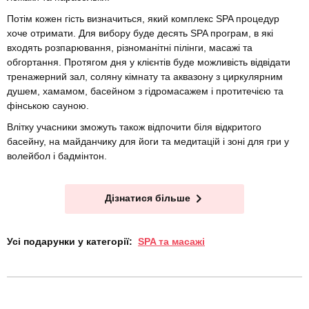
Потім кожен гість визначиться, який комплекс SPA процедур
хоче отримати. Для вибору буде десять SPA програм, в які
входять розпарювання, різноманітні пілінги, масажі та
обгортання. Протягом дня у клієнтів буде можливість відвідати
тренажерний зал, соляну кімнату та аквазону з циркулярним
душем, хамамом, басейном з гідромасажем і протитечією та
фінською сауною.
Влітку учасники зможуть також відпочити біля відкритого
басейну, на майданчику для йоги та медитацій і зоні для гри у
волейбол і бадмінтон.
Дізнатися більше
Усі подарунки у категорії:
SPA та масажі