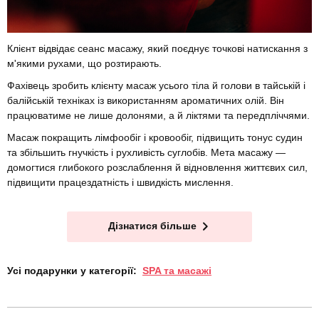
Клієнт відвідає сеанс масажу, який поєднує точкові натискання з
м'якими рухами, що розтирають.
Фахівець зробить клієнту масаж усього тіла й голови в тайській і
балійській техніках із використанням ароматичних олій. Він
працюватиме не лише долонями, а й ліктями та передпліччями.
Масаж покращить лімфообіг і кровообіг, підвищить тонус судин
та збільшить гнучкість і рухливість суглобів. Мета масажу —
домогтися глибокого розслаблення й відновлення життєвих сил,
підвищити працездатність і швидкість мислення.
Дізнатися більше
Усі подарунки у категорії:
SPA та масажі