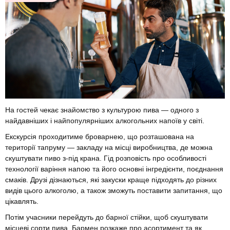
На гостей чекає знайомство з культурою пива — одного з
найдавніших і найпопулярніших алкогольних напоїв у світі.
Екскурсія проходитиме броварнею, що розташована на
території тапруму — закладу на місці виробництва, де можна
скуштувати пиво з-під крана. Гід розповість про особливості
технології варіння напою та його основні інгредієнти, поєднання
смаків. Друзі дізнаються, які закуски краще підходять до різних
видів цього алкоголю, а також зможуть поставити запитання, що
цікавлять.
Потім учасники перейдуть до барної стійки, щоб скуштувати
місцеві сорти пива. Бармен розкаже про асортимент та як