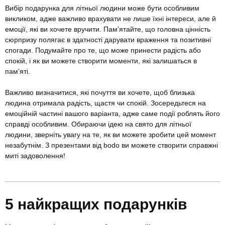
Вибір подарунка для літньої людини може бути особливим
викликом, адже важливо врахувати не лише їхні інтереси, але й
емоції, які ви хочете вручити. Пам’ятайте, що головна цінність
сюрпризу полягає в здатності дарувати враження та позитивні
спогади. Подумайте про те, що може принести радість або
спокій, і як ви можете створити моменти, які залишаться в
пам’яті.
Важливо визначитися, які почуття ви хочете, щоб близька
людина отримала радість, щастя чи спокій. Зосередьтеся на
емоційній частині вашого варіанта, адже саме події роблять його
справді особливим. Обираючи ідею на свято для літньої
людини, зверніть увагу на те, як ви можете зробити цей момент
незабутнім. З презентами від bodo ви можете створити справжні
миті задоволення!
5 найкращих подарунків