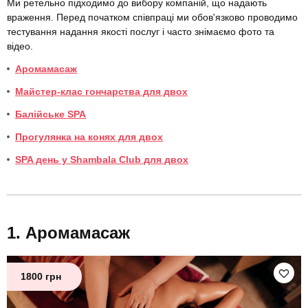
Ми ретельно підходимо до вибору компаній, що надають
враження. Перед початком співпраці ми обов'язково проводимо
тестування надання якості послуг і часто знімаємо фото та
відео.
Аромамасаж
Майстер-клас гончарства для двох
Балійське SPA
Прогулянка на конях для двох
SPA день у Shambala Club для двох
Аромамасаж
1800 грн