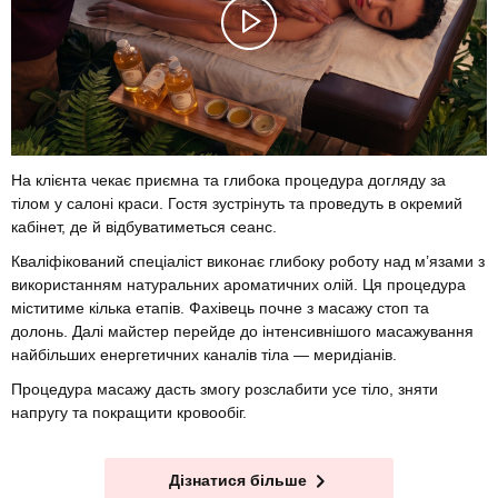
На клієнта чекає приємна та глибока процедура догляду за
тілом у салоні краси. Гостя зустрінуть та проведуть в окремий
кабінет, де й відбуватиметься сеанс.
Кваліфікований спеціаліст виконає глибоку роботу над м’язами з
використанням натуральних ароматичних олій. Ця процедура
міститиме кілька етапів. Фахівець почне з масажу стоп та
долонь. Далі майстер перейде до інтенсивнішого масажування
найбільших енергетичних каналів тіла — меридіанів.
Процедура масажу дасть змогу розслабити усе тіло, зняти
напругу та покращити кровообіг.
Дізнатися більше