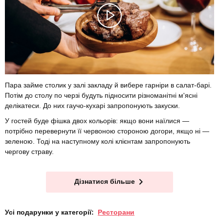
Пара займе столик у залі закладу й вибере гарніри в салат-барі.
Потім до столу по черзі будуть підносити різноманітні м'ясні
делікатеси. До них гаучо-кухарі запропонують закуски.
У гостей буде фішка двох кольорів: якщо вони наїлися —
потрібно перевернути її червоною стороною догори, якщо ні —
зеленою. Тоді на наступному колі клієнтам запропонують
чергову страву.
Дізнатися більше
Усі подарунки у категорії:
Ресторани