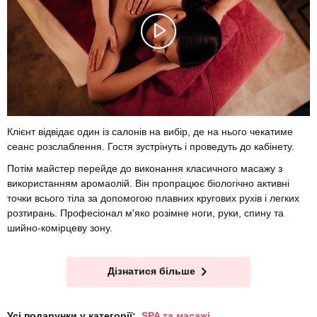
Клієнт відвідає один із салонів на вибір, де на нього чекатиме
сеанс розслаблення. Гостя зустрінуть і проведуть до кабінету.
Потім майстер перейде до виконання класичного масажу з
використанням аромаолій. Він пропрацює біологічно активні
точки всього тіла за допомогою плавних кругових рухів і легких
розтирань. Професіонал м'яко розімне ноги, руки, спину та
шийно-комірцеву зону.
Дізнатися більше
Усі подарунки у категорії:
SPA та масажі