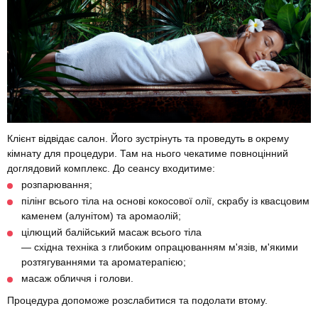
Клієнт відвідає салон. Його зустрінуть та проведуть в окрему
кімнату для процедури. Там на нього чекатиме повноцінний
доглядовий комплекс. До сеансу входитиме:
розпарювання;
пілінг всього тіла на основі кокосової олії, скрабу із квасцовим
каменем (алунітом) та аромаолій;
цілющий балійський масаж всього тіла
— східна техніка з глибоким опрацюванням м'язів, м'якими
розтягуваннями та ароматерапією;
масаж обличчя і голови.
Процедура допоможе розслабитися та подолати втому.