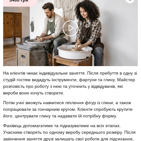
3400 грн
На клієнтів чекає індивідуальне заняття. Після прибуття в одну зі
студій гостям видадуть інструменти, фартухи та глину. Майстер
розповість про роботу з нею та уточнить у відвідувачів, які
вироби вони хочуть створити.
Потім учні зможуть навчитися ліплення фігур із глини, а також
попрацювати за гончарним кругом. Клієнти спробують крутити
його, центрувати глину та надавати їй потрібну форму.
Фахівець допомагатиме та підказуватиме на всіх етапах.
Учасники створять по одному виробу середнього розміру. Після
закінчення заняття друзі залишать свої роботи для підсихання,