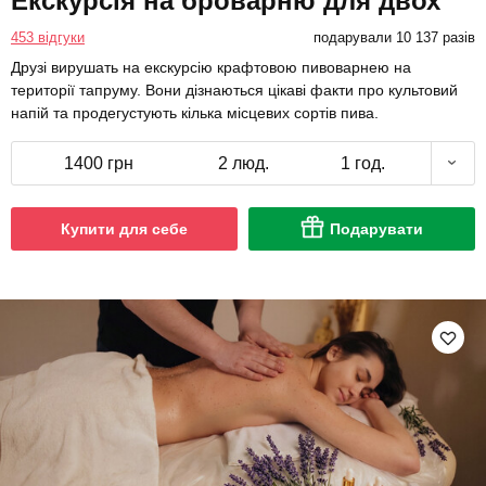
Екскурсія на броварню для двох
453 відгуки
подарували 10 137 разів
Друзі вирушать на екскурсію крафтовою пивоварнею на
території тапруму. Вони дізнаються цікаві факти про культовий
напій та продегустують кілька місцевих сортів пива.
1400 грн
2 люд.
1 год.
Купити для себе
Подарувати