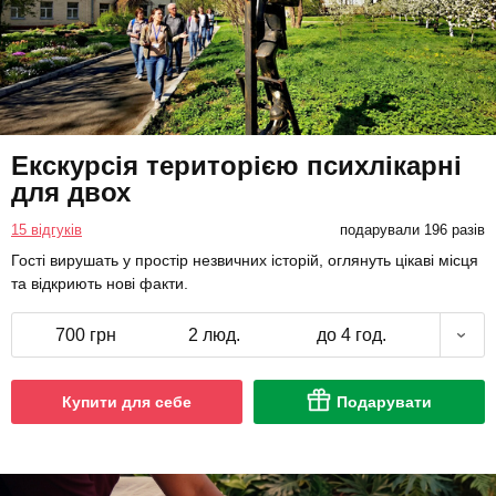
Екскурсія територією психлікарні
для двох
15 відгуків
подарували 196 разів
Гості вирушать у простір незвичних історій, оглянуть цікаві місця
та відкриють нові факти.
700 грн
2 люд.
до 4 год.
Купити для себе
Подарувати