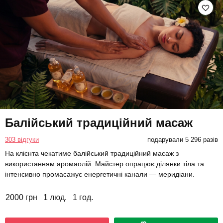
Балійський традиційний масаж
303 відгуки
подарували 5 296 разів
На клієнта чекатиме балійський традиційний масаж з
використанням аромаолій. Майстер опрацює ділянки тіла та
інтенсивно промасажує енергетичні канали — меридіани.
2000 грн
1 люд.
1 год.