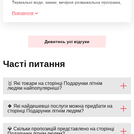
Термальні води, замки, вечірня розважальна програма,
танці - батьки повернулись дуже задоволені. Дякуємо
вам
Розгорнути
Дивитись усі відгуки
Часті питання
🥇 Які товари на сторінці Подарунки літнім
людям найпопулярніші?
🍀 Які найдешевші послуги можна придбати на
сторінці Подарунки літнім людям?
💎 Скільки пропозицій представлено на сторінці
Подарунки літнім людям?