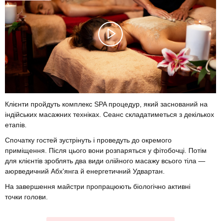
Клієнти пройдуть комплекс SPA процедур, який заснований на
індійських масажних техніках. Сеанс складатиметься з декількох
етапів.
Спочатку гостей зустрінуть і проведуть до окремого
приміщення. Після цього вони розпаряться у фітобочці. Потім
для клієнтів зроблять два види олійного масажу всього тіла —
аюрведичний Абх'янга й енергетичний Удвартан.
На завершення майстри пропрацюють біологічно активні
точки голови.