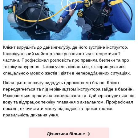
Клієнт вирушить до дайвінг-клубу, де його зустріне інструктор.
Індивідуальний майстер-клас розпочнеться з теоретичної
частини. Професіонал розповість про правила безпеки та про
техніку занурення. Також учень дізнається, як користуватися
спеціальною мовою жестів і діяти в непередбачених ситуаціях.
Після цього новачку видадуть гідрокостюм і балон. Клієнт
переодягнеться та під керівництвом інструктора зайде в басейн.
Розпочнеться практична частина заняття. Дайвер зануриться під
воду та відпрацює техніку плавання з аквалангом. Професіонал
покаже, як очистити маску під водою та проконтролює
правильність дихання учня.
Дізнатися більше