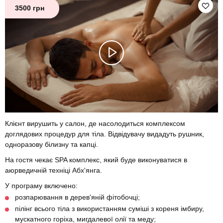
3500 грн
Клієнт вирушить у салон, де насолодиться комплексом
доглядових процедур для тіла. Відвідувачу видадуть рушник,
одноразову білизну та капці.
На гостя чекає SPA комплекс, який буде виконуватися в
аюрведичній техніці Абх'янга.
У програму включено:
розпарювання в дерев'яній фітобочці;
пілінг всього тіла з використанням суміші з кореня імбиру,
мускатного горіха, мигдалевої олії та меду;