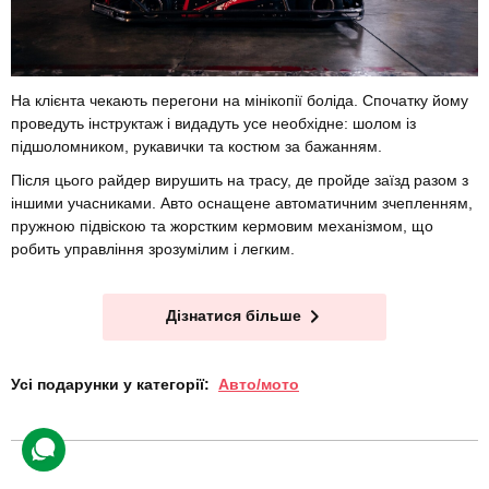
На клієнта чекають перегони на мінікопії боліда. Спочатку йому
проведуть інструктаж і видадуть усе необхідне: шолом із
підшоломником, рукавички та костюм за бажанням.
Після цього райдер вирушить на трасу, де пройде заїзд разом з
іншими учасниками. Авто оснащене автоматичним зчепленням,
пружною підвіскою та жорстким кермовим механізмом, що
робить управління зрозумілим і легким.
Дізнатися більше
Усі подарунки у категорії:
Авто/мото