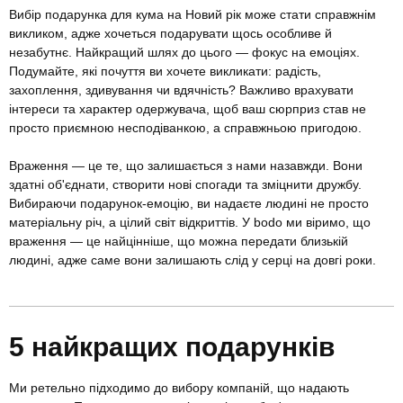
Вибір подарунка для кума на Новий рік може стати справжнім
викликом, адже хочеться подарувати щось особливе й
незабутнє. Найкращий шлях до цього — фокус на емоціях.
Подумайте, які почуття ви хочете викликати: радість,
захоплення, здивування чи вдячність? Важливо врахувати
інтереси та характер одержувача, щоб ваш сюрприз став не
просто приємною несподіванкою, а справжньою пригодою.
Враження — це те, що залишається з нами назавжди. Вони
здатні об'єднати, створити нові спогади та зміцнити дружбу.
Вибираючи подарунок-емоцію, ви надаєте людині не просто
матеріальну річ, а цілий світ відкриттів. У bodo ми віримо, що
враження — це найцінніше, що можна передати близькій
людині, адже саме вони залишають слід у серці на довгі роки.
5 найкращих подарунків
Ми ретельно підходимо до вибору компаній, що надають