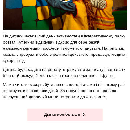
На дитину чекає цілий день активностей в інтерактивному парку
розваг. Тут юний відвідувач відкриє для себе безліч
найрізноманітніших професій і зможе їх опанувати. Наприклад,
можна спробувати себе в ролі поліцейського, продавця, медика,
кухаря і т. д.
Дитина буде ходити на роботу, отримувати зарплату і витрачати
її на свій розсуд. У місті є своя грошова одиниця — фунти.
Мама чи тато можуть бути лише спостерігачами і ні в якому разі
не втручатися в справи дітей. За порушення цього правила
неслухняний дорослий може потрапити до «в'язниці».
Дізнатися більше