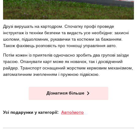
Друзі вирушать на картодром. Спочатку профі проведе
інструктаж із техніки безпеки та видасть усе необхідне: захисні
шоломи, підшоломник, рукавички та костюми за бажанням.
Також фахівець розповість про тонкощі управління авто.
Потім кожен із приятелів одночасно зробить два групові заїзди
трасою. Опанувати карт може як новачок, так і досвідчений
райдер. Транспорт оснащений жорстким кермовим механізмом,
автоматичним зчепленням і пружною підвіскою.
Дізнатися більше
Усі подарунки у категорії:
Авто/мото