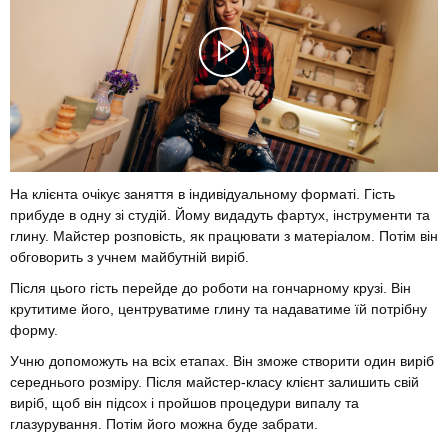
На клієнта очікує заняття в індивідуальному форматі. Гість
прибуде в одну зі студій. Йому видадуть фартух, інструменти та
глину. Майстер розповість, як працювати з матеріалом. Потім він
обговорить з учнем майбутній виріб.
Після цього гість перейде до роботи на гончарному крузі. Він
крутитиме його, центруватиме глину та надаватиме їй потрібну
форму.
Учню допоможуть на всіх етапах. Він зможе створити один виріб
середнього розміру. Після майстер-класу клієнт залишить свій
виріб, щоб він підсох і пройшов процедури випалу та
глазурування. Потім його можна буде забрати.