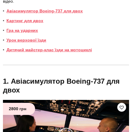
відео.
Авіасимулятор Boeing-737 для двох
Картинг для двох
Гра на ударних
Урок верхової їзди
Дитячий майстер-клас їзди на мотоциклі
Авіасимулятор Boeing-737 для
двох
2800 грн