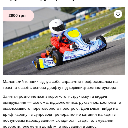
2900 грн
Маленький гонщик відчує себе справжнім професіоналом на
трасі та освоїть основи дрифту під керівництвом інструктора.
Заняття розпочнеться з короткого інструктажу та видачі
екіпірування — шолома, підшоломника, рукавичок, костюма та
ексклюзивного переговорного пристрою. Далі клієнт виїде на
дрифт-арену і в супроводі тренера почне катання на карті з
поступовим нарощуванням складності: старт, гальмування,
повороти, елементи дрифту та керування в заносі.