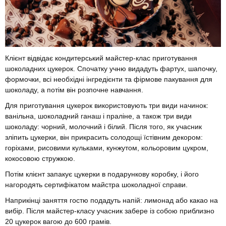
Клієнт відвідає кондитерський майстер-клас приготування
шоколадних цукерок. Спочатку учню видадуть фартух, шапочку,
формочки, всі необхідні інгредієнти та фірмове пакування для
шоколаду, а потім він розпочне навчання.
Для приготування цукерок використовують три види начинок:
ванільна, шоколадний ганаш і праліне, а також три види
шоколаду: чорний, молочний і білий. Після того, як учасник
зліпить цукерки, він прикрасить солодощі їстівним декором:
горіхами, рисовими кульками, кунжутом, кольоровим цукром,
кокосовою стружкою.
Потім клієнт запакує цукерки в подарункову коробку, і його
нагородять сертифікатом майстра шоколадної справи.
Наприкінці заняття гостю подадуть напій: лимонад або какао на
вибір. Після майстер-класу учасник забере із собою приблизно
20 цукерок вагою до 600 грамів.