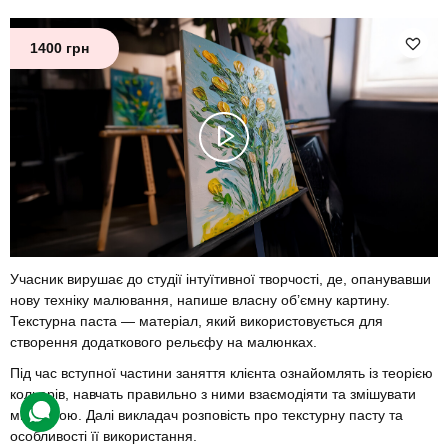
1400 грн
Учасник вирушає до студії інтуїтивної творчості, де, опанувавши
нову техніку малювання, напише власну об’ємну картину.
Текстурна паста — матеріал, який використовується для
створення додаткового рельєфу на малюнках.
Під час вступної частини заняття клієнта ознайомлять із теорією
кольорів, навчать правильно з ними взаємодіяти та змішувати
між собою. Далі викладач розповість про текстурну пасту та
особливості її використання.