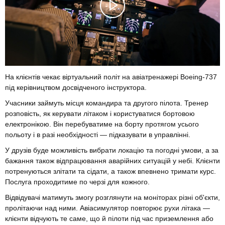
На клієнтів чекає віртуальний політ на авіатренажері Boeing-737
під керівництвом досвідченого інструктора.
Учасники займуть місця командира та другого пілота. Тренер
розповість, як керувати літаком і користуватися бортовою
електронікою. Він перебуватиме на борту протягом усього
польоту і в разі необхідності — підказувати в управлінні.
У друзів буде можливість вибрати локацію та погодні умови, а за
бажання також відпрацювання аварійних ситуацій у небі. Клієнти
потренуються злітати та сідати, а також впевнено тримати курс.
Послуга проходитиме по черзі для кожного.
Відвідувачі матимуть змогу розглянути на моніторах різні об'єкти,
пролітаючи над ними. Авіасимулятор повторює рухи літака —
клієнти відчують те саме, що й пілоти під час приземлення або