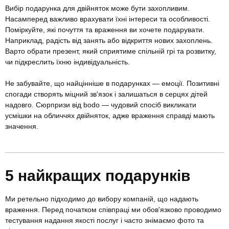
Вибір подарунка для двійняток може бути захопливим.
Насамперед важливо врахувати їхні інтереси та особливості.
Поміркуйте, які почуття та враження ви хочете подарувати.
Наприклад, радість від занять або відкриття нових захоплень.
Варто обрати презент, який сприятиме спільній грі та розвитку,
чи підкреслить їхню індивідуальність.
Не забувайте, що найцінніше в подарунках — емоції. Позитивні
спогади створять міцний зв'язок і залишаться в серцях дітей
надовго. Сюрпризи від bodo — чудовий спосіб викликати
усмішки на обличчях двійняток, адже враження справді мають
значення.
5 найкращих подарунків
Ми ретельно підходимо до вибору компаній, що надають
враження. Перед початком співпраці ми обов'язково проводимо
тестування надання якості послуг і часто знімаємо фото та