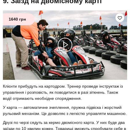
Заїзд на двомісному карті
1640 грн
Клієнти прибудуть на картодром. Тренер проведе інструктаж із
управління і розповість, як поводитися в разі зіткнень. Також
водії отримають необхідне спорядження.
У карта — автоматичне зчеплення, пружна підвіска і жорсткий
рульовий механізм. Це дозволяє з легкістю управляти машиною.
Друзі по черзі сядуть за кермо двомісного карта. У них буде два
заїзди по 10 хвилин кожен. Товариші зможуть спробувати себе в