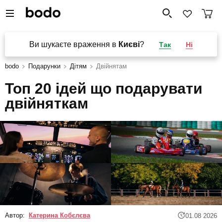
Ви шукаєте враження в
Києві
?
Так
Ні
bodo
Подарунки
Дітям
Двійнятам
Топ 20 ідей що подарувати
двійняткам
Автор:
Катерина Кобєлєва
01.08 2026