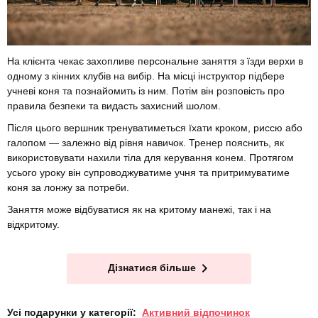
На клієнта чекає захопливе персональне заняття з їзди верхи в
одному з кінних клубів на вибір. На місці інструктор підбере
учневі коня та познайомить із ним. Потім він розповість про
правила безпеки та видасть захисний шолом.
Після цього вершник тренуватиметься їхати кроком, риссю або
галопом — залежно від рівня навичок. Тренер пояснить, як
використовувати нахили тіла для керування конем. Протягом
усього уроку він супроводжуватиме учня та притримуватиме
коня за лонжу за потреби.
Заняття може відбуватися як на критому манежі, так і на
відкритому.
Дізнатися більше
Усі подарунки у категорії:
Активний відпочинок