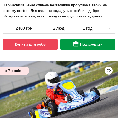
На учасників чекає спільна некваплива прогулянка верхи на
свіжому повітрі. Для катання нададуть спокійних, добре
об'їжджених коней, яких поведуть інструктори за вуздечки.
2400 грн
2 люд.
1 год.
Купити для себе
Подарувати
з 7 років