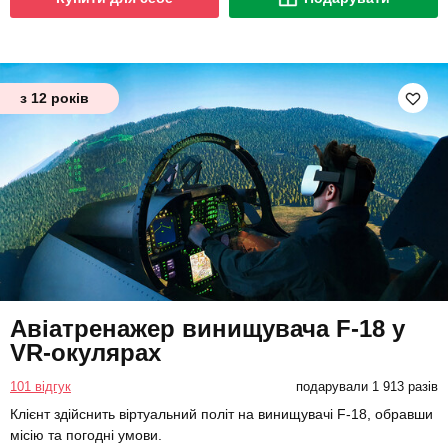
з 12 років
Авіатренажер винищувача F-18 у
VR-окулярах
101 відгук
подарували 1 913 разів
Клієнт здійснить віртуальний політ на винищувачі F-18, обравши
місію та погодні умови.