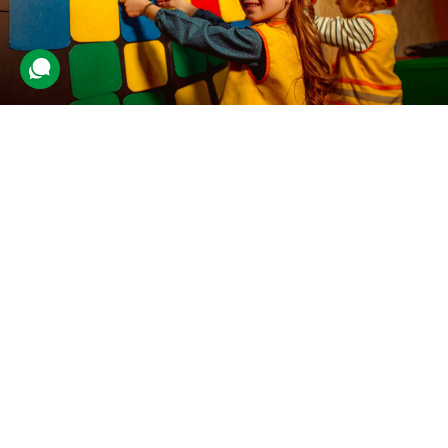
Дитяче місто професій
141 відгук
подарували 4 084 рази
Цілий день у парку розваг, де дитина на час стає дорослою. Це
країна зі своїми законами й грошовою одиницею. Тут юний
відвідувач отримає свій паспорт і вибере професію.
600 грн
1 люд.
не обмежено
Купити для себе
Подарувати