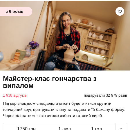
з 6 років
Майстер-клас гончарства з
випалом
1 938 відгуків
подарували 32 979 разів
Під керівництвом спеціаліста клієнт буде вчитися крутити
гончарний круг, центрувати глину та надавати їй бажану форму.
Через кілька тижнів він зможе забрати готовий виріб.
1750 грн
1 люд.
1 год.