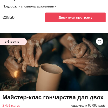
Подорож, наповнена враженнями
€2850
Дивитися програму
з 6 років
Майстер-клас гончарства для двох
2 451 відгук
подарували 63 085 разів