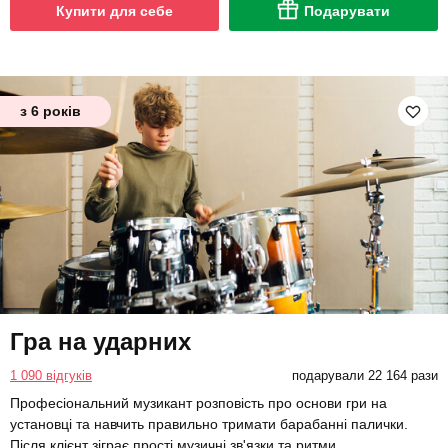
Купити для себе
Подарувати
з 6 років
Гра на ударних
1 090 відгуків
подарували 22 164 рази
Професіональний музикант розповість про основи гри на
установці та навчить правильно тримати барабанні палички.
Після клієнт зіграє прості музичні зв'язки та ритми.