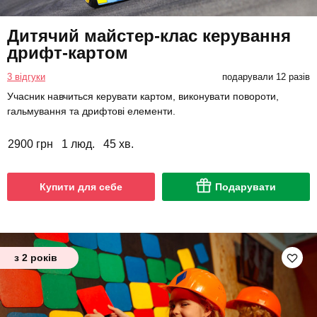
Дитячий майстер-клас керування
дрифт-картом
3 відгуки
подарували 12 разів
Учасник навчиться керувати картом, виконувати повороти,
гальмування та дрифтові елементи.
2900 грн
1 люд.
45 хв.
Купити для себе
Подарувати
з 2 років