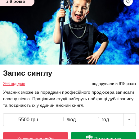
з 6 років
Запис синглу
266 відгуків
подарували 5 918 разів
Учасник зможе за порадами професійного продюсера записати
власну пісню. Працівники студії виберуть найкращі дублі запису
та поєднають їх у єдиний якісний сингл.
5500 грн
1 люд.
1 год.
Купити для себе
Подарувати