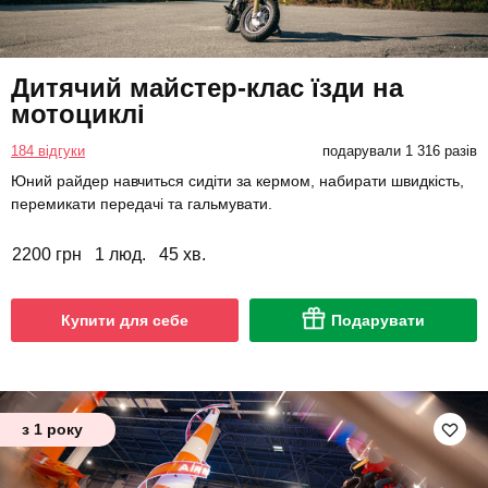
Дитячий майстер-клас їзди на
мотоциклі
184 відгуки
подарували 1 316 разів
Юний райдер навчиться сидіти за кермом, набирати швидкість,
перемикати передачі та гальмувати.
2200 грн
1 люд.
45 хв.
Купити для себе
Подарувати
з 1 року