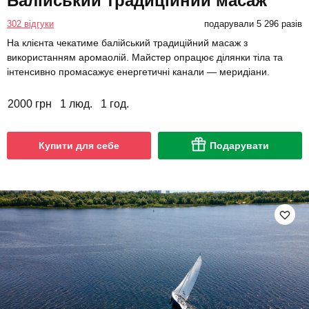
Балійський традиційний масаж
302 відгуки
подарували 5 296 разів
На клієнта чекатиме балійський традиційний масаж з
використанням аромаолій. Майстер опрацює ділянки тіла та
інтенсивно промасажує енергетичні канали — меридіани.
2000 грн
1 люд.
1 год.
Купити для себе
Подарувати