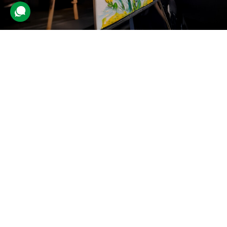
Майстер-клас живопису
текстурною пастою
114 відгуків
подарували 2 252 рази
Клієнт відвідає груповий урок малювання, де навчиться писати
картини текстурною пастою.
1400 грн
1 люд.
3 год.
Купити для себе
Подарувати