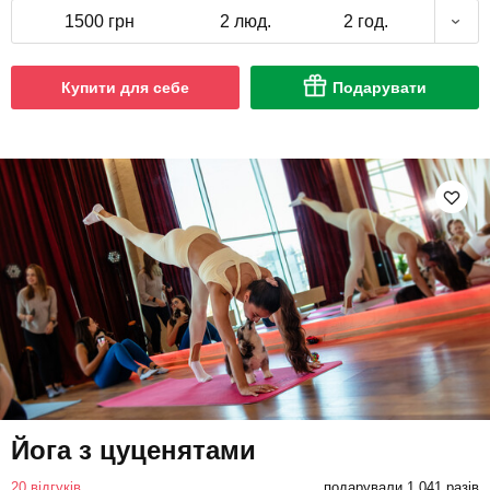
1500 грн
2 люд.
2 год.
Купити для себе
Подарувати
Йога з цуценятами
20 відгуків
подарували 1 041 разів