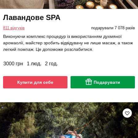
Лавандове SPA
811 відгуків
подарували 7 078 разів
Виконуючи комплекс процедур із використанням духмяної
аромаолії, майстер зробить відвідувачу не лише масаж, а також
легкий помпаж. Це допоможе розслабитися.
3000 грн
1 люд.
2 год.
Купити для себе
Подарувати