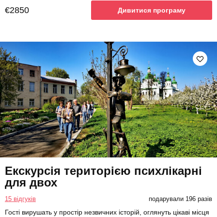
€2850
Дивитися програму
Екскурсія територією психлікарні
для двох
15 відгуків
подарували 196 разів
Гості вирушать у простір незвичних історій, оглянуть цікаві місця