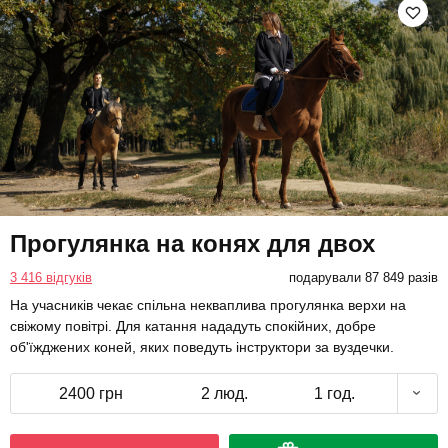
Прогулянка на конях для двох
3 416 відгуків
подарували 87 849 разів
На учасників чекає спільна некваплива прогулянка верхи на
свіжому повітрі. Для катання нададуть спокійних, добре
об'їжджених коней, яких поведуть інструктори за вуздечки.
2400 грн
2 люд.
1 год.