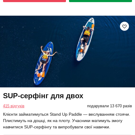
SUP-серфінг для двох
415 відгуків
подарували 13 670 разів
Клієнти займатимуться Stand Up Paddle — веслуванням стоячи.
Плистимуть на дошці, як на плоту. Учасники матимуть змогу
навчитися SUP-серфінгу та випробувати свої навички.