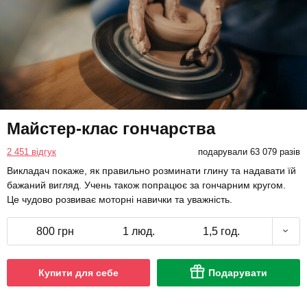
Майстер-клас гончарства
2 451 відгук
подарували 63 079 разів
Викладач покаже, як правильно розминати глину та надавати їй
бажаний вигляд. Учень також попрацює за гончарним кругом.
Це чудово розвиває моторні навички та уважність.
800 грн
1 люд.
1,5 год.
Купити для себе
Подарувати