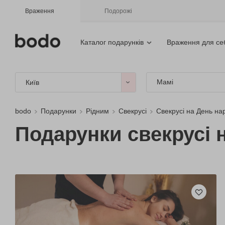
Враження
Подорожі
Каталог подарунків
Враження для се
Мамі
Київ
bodo
Подарунки
Рідним
Свекрусі
Свекрусі на День н
Подарунки свекрусі н