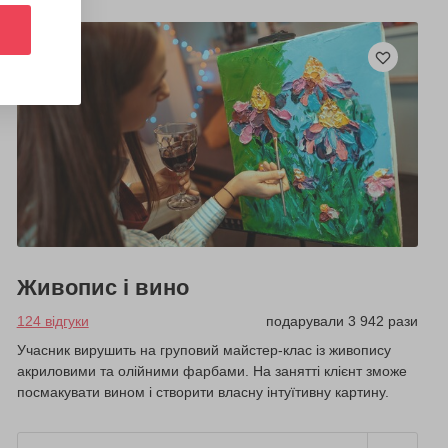
Живопис і вино
124 відгуки
подарували 3 942 рази
Учасник вирушить на груповий майстер-клас із живопису
акриловими та олійними фарбами. На занятті клієнт зможе
посмакувати вином і створити власну інтуїтивну картину.