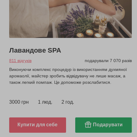
Лавандове SPA
811 відгуків
подарували 7 070 разів
Виконуючи комплекс процедур із використанням духмяної
аромаолії, майстер зробить відвідувачу не лише масаж, а
також легкий помпаж. Це допоможе розслабитися.
3000 грн
1 люд.
2 год.
Купити для себе
Подарувати