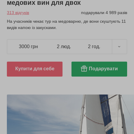
медових вин для двох
313 відгуків
подарували 4 989 разів
На учасників чекає тур на медоварню, де вони скуштують 11
видів напою із закусками.
3000 грн
2 люд.
2 год.
Купити для себе
Подарувати