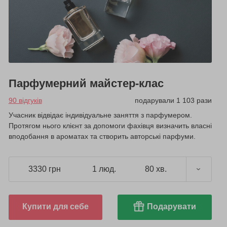
Парфумерний майстер-клас
90 відгуків
подарували 1 103 рази
Учасник відвідає індивідуальне заняття з парфумером.
Протягом нього клієнт за допомоги фахівця визначить власні
вподобання в ароматах та створить авторські парфуми.
3330 грн
1 люд.
80 хв.
Купити для себе
Подарувати