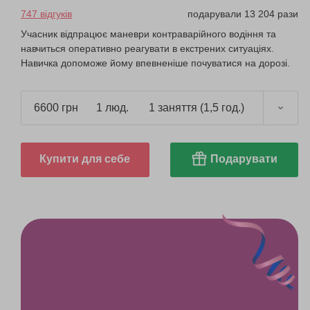
747 відгуків
подарували 13 204 рази
Учасник відпрацює маневри контраварійного водіння та
навчиться оперативно реагувати в екстрених ситуаціях.
Навичка допоможе йому впевненіше почуватися на дорозі.
6600 грн
1 люд.
1 заняття (1,5 год.)
Купити для себе
Подарувати