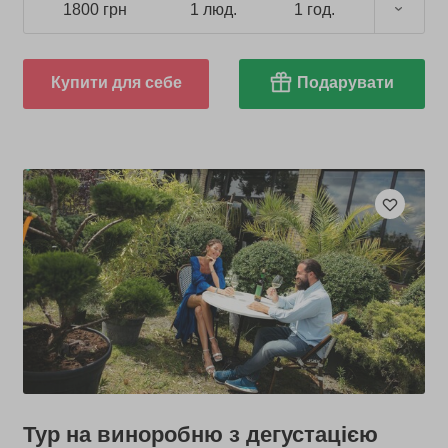
1800 грн
1 люд.
1 год.
Купити для себе
Подарувати
Тур на виноробню з дегустацією