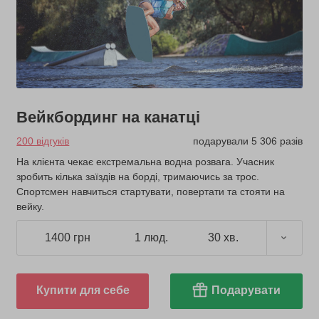
Вейкбординг на канатці
200 відгуків
подарували 5 306 разів
На клієнта чекає екстремальна водна розвага. Учасник
зробить кілька заїздів на борді, тримаючись за трос.
Спортсмен навчиться стартувати, повертати та стояти на
вейку.
1400 грн
1 люд.
30 хв.
Купити для себе
Подарувати