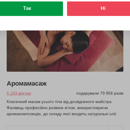
Так
Ні
Аромамасаж
5 193 відгуки
подарували 79 856 разів
Класичний масаж усього тіла від досвідченого майстра.
Фахівець професійно розімне м'язи, використовуючи
аромакомпозицію, до складу якої входять натуральні олії.