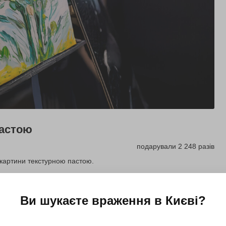
пастою
подарували 2 248 разів
 картини текстурною пастою.
Купити для себе
Подарувати
Ви шукаєте враження в
Києві
?