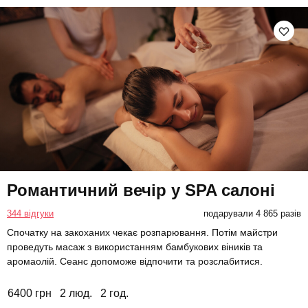
Романтичний вечір у SPA салоні
344 відгуки
подарували 4 865 разів
Спочатку на закоханих чекає розпарювання. Потім майстри
проведуть масаж з використанням бамбукових віників та
аромаолій. Сеанс допоможе відпочити та розслабитися.
6400 грн
2 люд.
2 год.