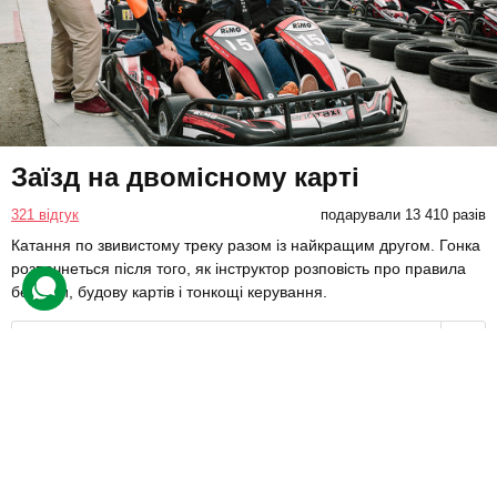
Заїзд на двомісному карті
321 відгук
подарували 13 410 разів
Катання по звивистому треку разом із найкращим другом. Гонка
розпочнеться після того, як інструктор розповість про правила
безпеки, будову картів і тонкощі керування.
1640 грн
2 люд.
20 хв.
Купити для себе
Подарувати