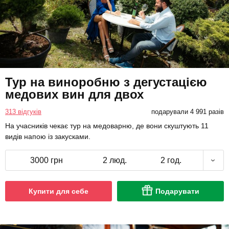
Тур на виноробню з дегустацією
медових вин для двох
313 відгуків
подарували 4 991 разів
На учасників чекає тур на медоварню, де вони скуштують 11
видів напою із закусками.
3000 грн
2 люд.
2 год.
Купити для себе
Подарувати