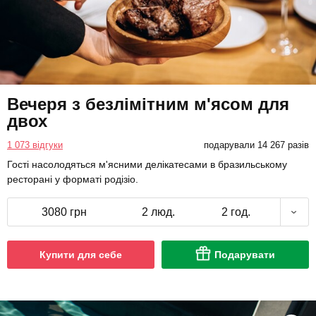
Вечеря з безлімітним м'ясом для
двох
1 073 відгуки
подарували 14 267 разів
Гості насолодяться м'ясними делікатесами в бразильському
ресторані у форматі родізіо.
3080 грн
2 люд.
2 год.
Купити для себе
Подарувати