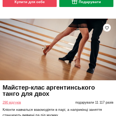
Купити для себе
Подарувати
Майстер-клас аргентинського
танго для двох
290 відгуків
подарували 11 117 разів
Клієнти навчаться взаємодіяти в парі, а наприкінці заняття
станцюють вивчені па під музику.