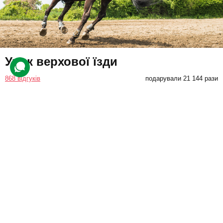
Урок верхової їзди
868 відгуків
подарували 21 144 рази
Навчання основ кінного спорту: їзди кроком, риссю та галопом
під керівництвом спеціаліста. Досвідчений тренер покаже, як
використовувати нахили для управління конем.
1500 грн
1 люд.
1 год.
Купити для себе
Подарувати