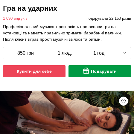
Гра на ударних
1 090 відгуків
подарували 22 160 разів
Професіональний музикант розповість про основи гри на
установці та навчить правильно тримати барабанні палички.
Після клієнт зіграє прості музичні зв'язки та ритми.
850 грн
1 люд.
1 год.
Купити для себе
Подарувати