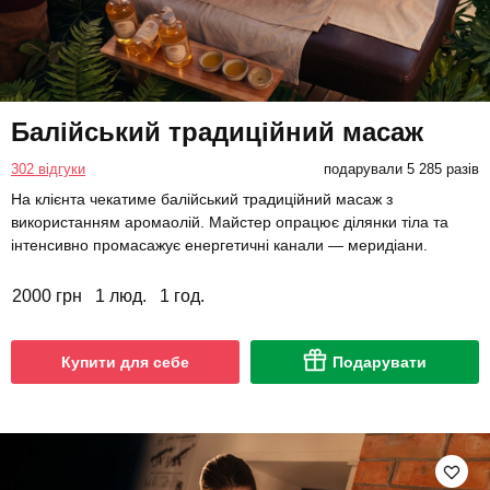
Балійський традиційний масаж
302 відгуки
подарували 5 285 разів
На клієнта чекатиме балійський традиційний масаж з
використанням аромаолій. Майстер опрацює ділянки тіла та
інтенсивно промасажує енергетичні канали — меридіани.
2000 грн
1 люд.
1 год.
Купити для себе
Подарувати