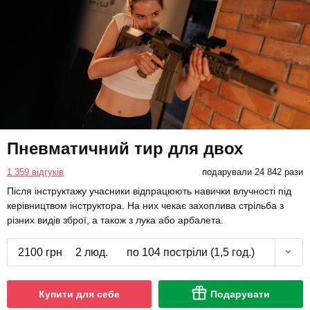
Пневматичний тир для двох
1 359 відгуків
подарували 24 842 рази
Після інструктажу учасники відпрацюють навички влучності під
керівництвом інструктора. На них чекає захоплива стрільба з
різних видів зброї, а також з лука або арбалета.
2100 грн
2 люд.
по 104 постріли (1,5 год.)
Купити для себе
Подарувати