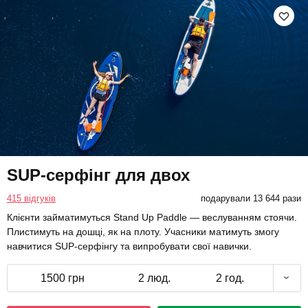
SUP-серфінг для двох
415 відгуків
подарували 13 644 рази
Клієнти займатимуться Stand Up Paddle — веслуванням стоячи.
Плистимуть на дошці, як на плоту. Учасники матимуть змогу
навчитися SUP-серфінгу та випробувати свої навички.
1500 грн
2 люд.
2 год.