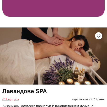
Лавандове SPA
811 відгуків
подарували 7 070 разів
Виконуючи комплекс процедур із використанням духмяної