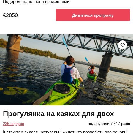
Подорож, наповнена враженнями
€2850
Дивитися програму
Прогулянка на каяках для двох
235 відгуків
подарували 7 417 разів
Інструктор видасть рятувальні жилети та розповість про основні