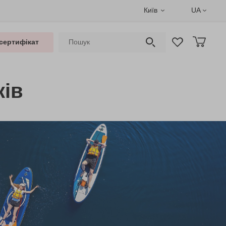
Київ
UA
сертифікат
ків