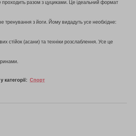
ке проходить разом з цуциками. Це ідеальний формат
пове тренування з йоги. Йому видадуть усе необхідне:
х стійок (асани) та техніки розслаблення. Усе це
варинами.
у категорії:
Спорт