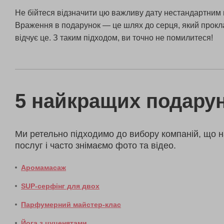
Не бійтеся відзначити цю важливу дату нестандартним 
Враження в подарунок — це шлях до серця, який прокла
відчує це. З таким підходом, ви точно не помилитеся!
5 найкращих подарун
Ми ретельно підходимо до вибору компаній, що н
послуг і часто знімаємо фото та відео.
Аромамасаж
SUP-серфінг для двох
Парфумерний майстер-клас
Йога з цуценятами