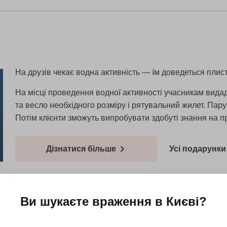
На друзів чекає водна активність — їм доведеться плист
На місці проведення водної активності учасникам вида
та весло необхідного розміру і рятувальний жилет. Пару 
Потім клієнти зможуть випробувати здобуті знання на п
Дізнатися більше
Усі подарунки 
Ви шукаєте враження в
Києві
?
лас