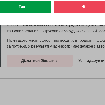
Так
Ні
На учасника чекає індивідуальне заняття разом із про
Спочатку професіонал ознайомить гостя із базовими пр
історію, класифікацію та основні інгредієнти. Далі кліє
квітковий, східний, цитрусовий або будь-який інший. Йо
Після цього клієнт самостійно поєднає інгредієнти, а 
за потреби. У результаті учасник отримає флакон з ав
Дізнатися більше
Усі подарунки 