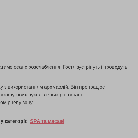
екатиме сеанс розслаблення. Гостя зустрінуть і проведуть
у з використанням аромаолій. Він пропрацює
их кругових рухів і легких розтирань.
омірцеву зону.
у категорії:
SPA та масажі