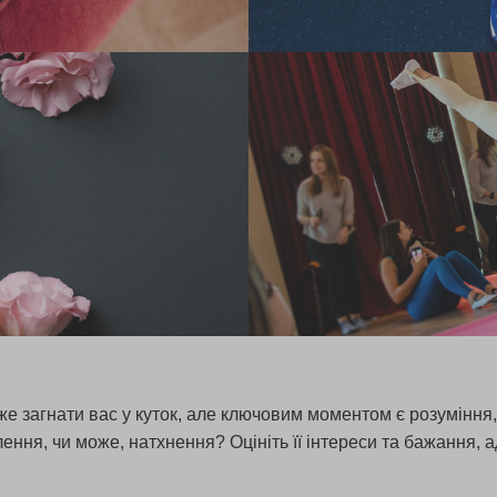
же загнати вас у куток, але ключовим моментом є розуміння,
плення, чи може, натхнення? Оцініть її інтереси та бажання,