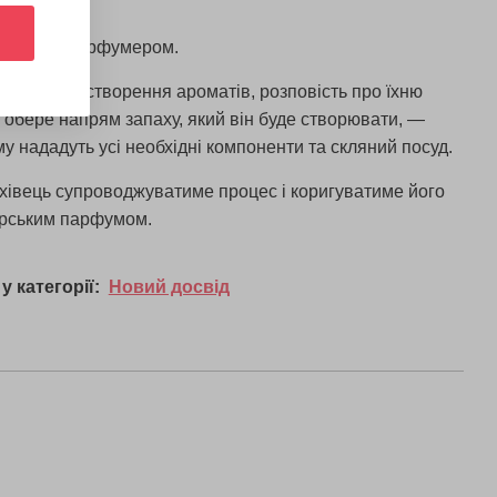
фесійним парфумером.
инципами створення ароматів, розповість про їхню
нт обере напрям запаху, який він буде створювати, —
му нададуть усі необхідні компоненти та скляний посуд.
фахівець супроводжуватиме процес і коригуватиме його
торським парфумом.
у категорії:
Новий досвід