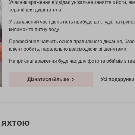
Учасник враження відвідає унікальне заняття з йоги, я
терапії для душі та тіла.
У зазначений час і день гість прибуде до студії, на гру
килимок та питну воду.
Професіонал навчить основ правильного дихання, базови
клієнт робить, паралельно взаємодіючи зі щенятами.
Наприкінці враження буде час для фото та обіймів з т
Дізнатися більше
Усі подарунки 
 яхтою