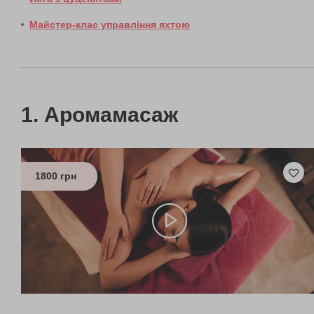
Майстер-клас управління яхтою
Аромамасаж
1800 грн