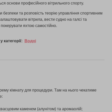
ться основи професійного вітрильного спорту.
ки безпеки та розповість теорію управління спортивним
налаштовувати вітрила, вести судно на галсі та
і покерувати яхтою самостійно.
у категорії:
Водні
окрему кімнату для процедури. Там на нього чекатиме
е:
із квасцовим каменем (алунітом) та аромаолій;