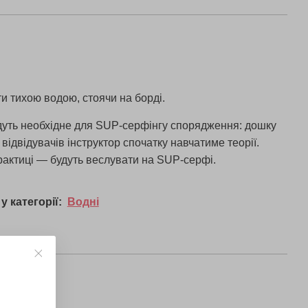
и тихою водою, стоячи на борді.
дуть необхідне для SUP-серфінгу спорядження: дошку
відвідувачів інструктор спочатку навчатиме теорії.
рактиці — будуть веслувати на SUP-серфі.
у категорії:
Водні