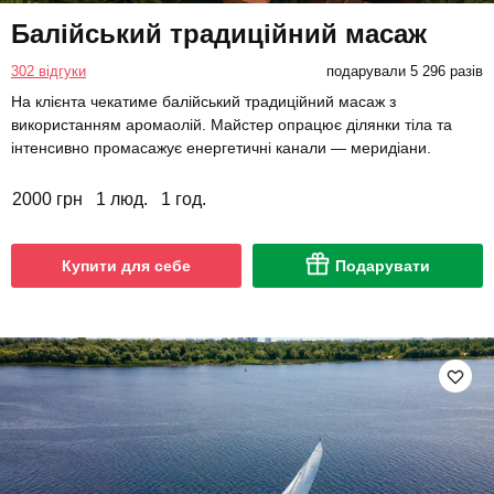
Балійський традиційний масаж
302 відгуки
подарували 5 296 разів
На клієнта чекатиме балійський традиційний масаж з
використанням аромаолій. Майстер опрацює ділянки тіла та
інтенсивно промасажує енергетичні канали — меридіани.
2000 грн
1 люд.
1 год.
Купити для себе
Подарувати