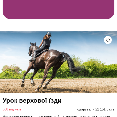
Урок верхової їзди
868 відгуків
подарували 21 151 разів
Навчання основ кінного спорту: їзди кроком, риссю та галопом