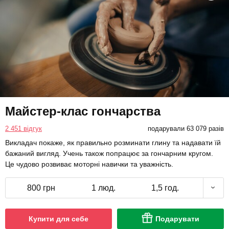
Майстер-клас гончарства
2 451 відгук
подарували 63 079 разів
Викладач покаже, як правильно розминати глину та надавати їй
бажаний вигляд. Учень також попрацює за гончарним кругом.
Це чудово розвиває моторні навички та уважність.
800 грн
1 люд.
1,5 год.
Купити для себе
Подарувати