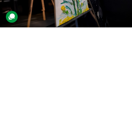
Майстер-клас живопису
текстурною пастою
114 відгуків
подарували 2 252 рази
Клієнт відвідає груповий урок малювання, де навчиться писати
картини текстурною пастою.
1400 грн
1 люд.
3 год.
Купити для себе
Подарувати