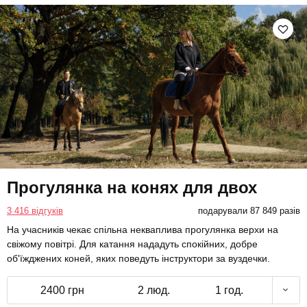
Прогулянка на конях для двох
3 416 відгуків
подарували 87 849 разів
На учасників чекає спільна некваплива прогулянка верхи на
свіжому повітрі. Для катання нададуть спокійних, добре
об'їжджених коней, яких поведуть інструктори за вуздечки.
2400 грн
2 люд.
1 год.