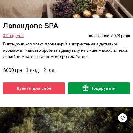
Лавандове SPA
811 відгуків
подарували 7 078 разів
Виконуючи комплекс процедур із використанням духмяної
аромаолії, майстер зробить відвідувачу не лише масаж, а також
легкий помпаж. Це допоможе розслабитися.
3000 грн
1 люд.
2 год.
Купити для себе
Подарувати