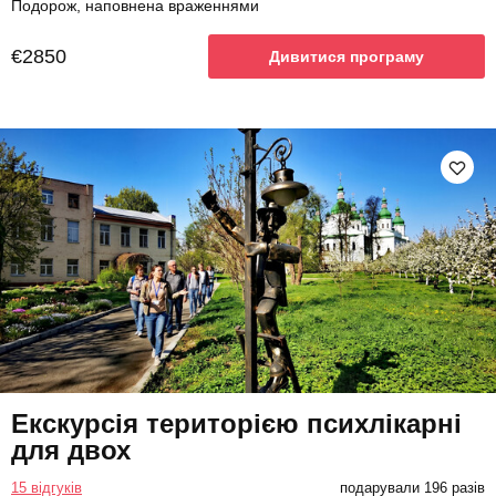
Подорож, наповнена враженнями
€2850
Дивитися програму
Екскурсія територією психлікарні
для двох
15 відгуків
подарували 196 разів