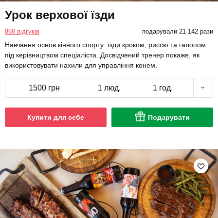
Урок верхової їзди
868 відгуків
подарували 21 142 рази
Навчання основ кінного спорту: їзди кроком, риссю та галопом
під керівництвом спеціаліста. Досвідчений тренер покаже, як
використовувати нахили для управління конем.
1500 грн
1 люд.
1 год.
Купити для себе
Подарувати