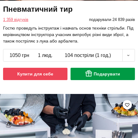
Пневматичний тир
1 359 відгуків
подарували 24 839 разів
Гостю проведуть інструктаж і навчать основ техніки стрільби. Під
керівництвом інструктора учасник випробує різні види зброї, а
також постріляє з лука або арбалета.
1050 грн
1 люд.
104 постріли (1 год.)
Купити для себе
Подарувати