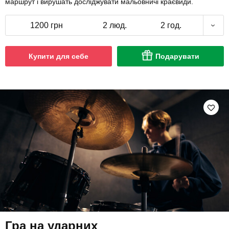
маршрут і вирушать досліджувати мальовничі краєвиди.
1200 грн
2 люд.
2 год.
Купити для себе
Подарувати
Гра на ударних