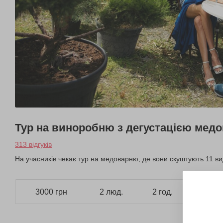
Тур на виноробню з дегустацією медо
313 відгуків
На учасників чекає тур на медоварню, де вони скуштують 11 ви
3000 грн
2 люд.
2 год.