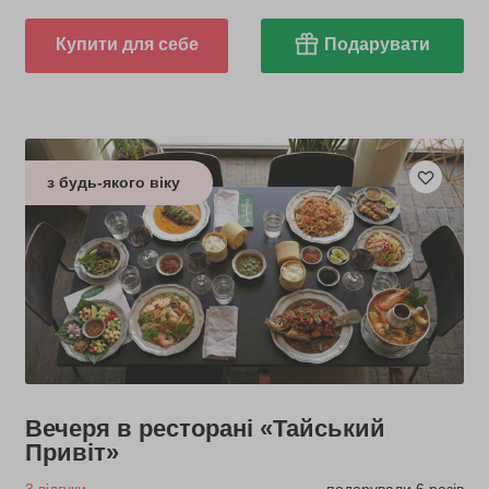
Купити для себе
Подарувати
з будь-якого віку
Вечеря в ресторані «Тайський
Привіт»