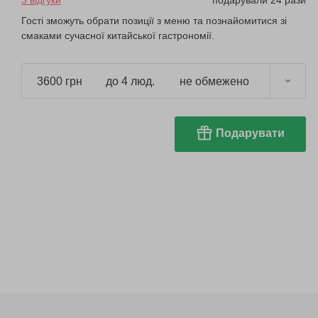
3 відгуки
подарували 24 рази
Гості зможуть обрати позиції з меню та познайомитися зі
смаками сучасної китайської гастрономії.
3600 грн
до 4 люд.
не обмежено
Подарувати