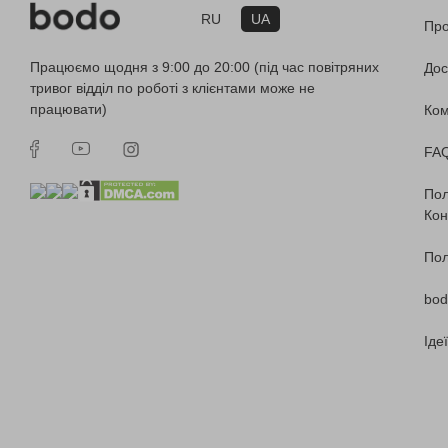
RU
UA
Про
Працюємо щодня з 9:00 до 20:00 (під час повітряних
Дос
тривог відділ по роботі з клієнтами може не
працювати)
Ко
FA
Пол
Кон
Пол
bod
Іде