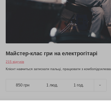
Майстер-клас гри на електрогітарі
215 відгуків
Клієнт навчиться затискати пальці, працювати з комбопідсилюва
850 грн
1 люд.
1 год.