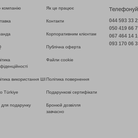
 компанію
Як це працює
Телефонуй
044 593 33 
тавка
Контакти
050 419 66 
манда
Корпоративним клієнтам
067 464 14 
093 170 06 
Q
Публічна оферта
ітика
Файли cookie
фіденційності
ітика використання ШІ
Політика повернення
o Türkiye
Подарункові сертифікати
ї для подарунку
Бронюй дозвілля
завчасно