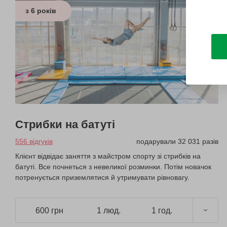
з 6 років
Стрибки на батуті
556 відгуків
подарували 32 031 разів
Клієнт відвідає заняття з майстром спорту зі стрибків на
батуті. Все почнеться з невеликої розминки. Потім новачок
потренується приземлятися й утримувати рівновагу.
600 грн
1 люд.
1 год.