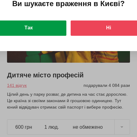
Ви шукаєте враження в
Києві
?
з 2 років
Так
Ні
Дитяче місто професій
141 відгук
подарували 4 084 рази
Цілий день у парку розваг, де дитина на час стає дорослою.
Це країна зі своїми законами й грошовою одиницею. Тут
юний відвідувач отримає свій паспорт і вибере професію.
600 грн
1 люд.
не обмежено