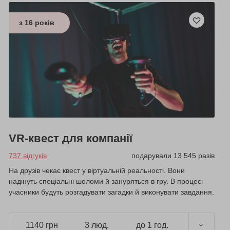
з 16 років
VR-квест для компанії
737 відгуків
подарували 13 545 разів
На друзів чекає квест у віртуальній реальності. Вони
надінуть спеціальні шоломи й зануряться в гру. В процесі
учасники будуть розгадувати загадки й виконувати завдання.
1140 грн
3 люд.
до 1 год.