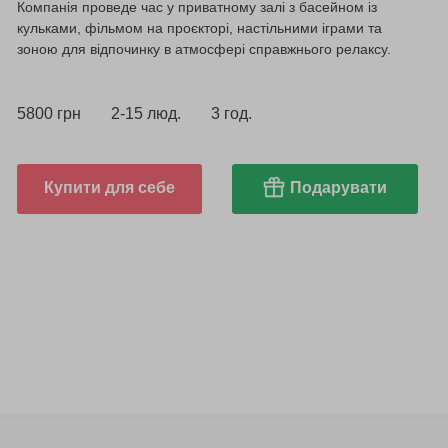
Компанія проведе час у приватному залі з басейном із
кульками, фільмом на проєкторі, настільними іграми та
зоною для відпочинку в атмосфері справжнього релаксу.
5800 грн
2-15 люд.
3 год.
Купити для себе
Подарувати