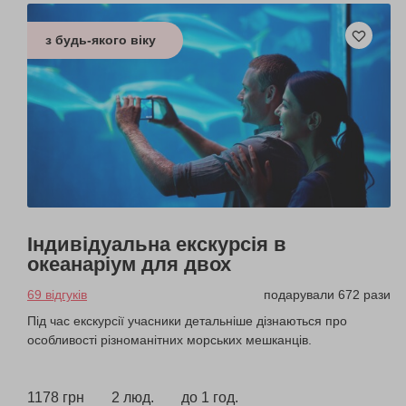
з будь-якого віку
Індивідуальна екскурсія в
океанаріум для двох
69 відгуків
подарували 672 рази
Під час екскурсії учасники детальніше дізнаються про
особливості різноманітних морських мешканців.
1178 грн
2 люд.
до 1 год.