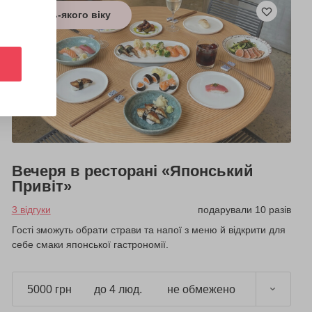
з будь-якого віку
Вечеря в ресторані «Японський
Привіт»
3 відгуки
подарували 10 разів
Гості зможуть обрати страви та напої з меню й відкрити для
себе смаки японської гастрономії.
5000 грн
до 4 люд.
не обмежено