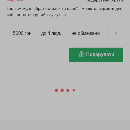
3 відгуки
подарували 6 разів
Гості зможуть обрати страви та напої з меню та відкрити для
себе автентичну тайську кухню.
5000 грн
до 4 люд.
не обмежено
Подарувати