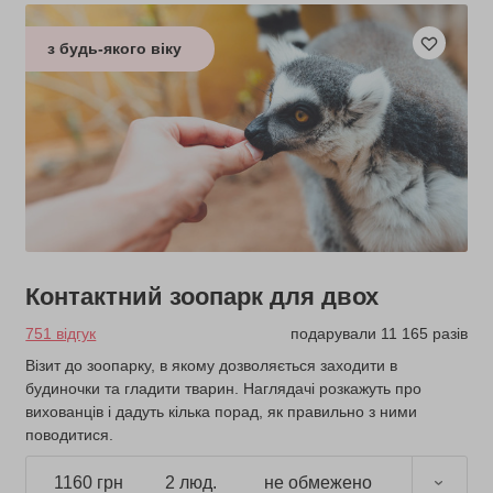
з будь-якого віку
Контактний зоопарк для двох
751 відгук
подарували 11 165 разів
Візит до зоопарку, в якому дозволяється заходити в
будиночки та гладити тварин. Наглядачі розкажуть про
вихованців і дадуть кілька порад, як правильно з ними
поводитися.
1160 грн
2 люд.
не обмежено