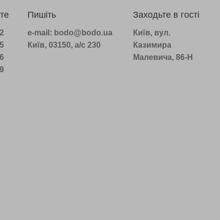
те
Пишіть
Заходьте в гості
22
e-mail: bodo@bodo.ua
Київ, вул.
75
Київ, 03150, а/с 230
Казимира
16
Малевича, 86-Н
39