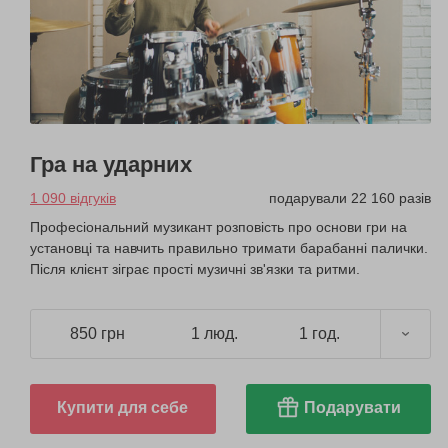
Гра на ударних
1 090 відгуків
подарували 22 160 разів
Професіональний музикант розповість про основи гри на
установці та навчить правильно тримати барабанні палички.
Після клієнт зіграє прості музичні зв'язки та ритми.
850 грн
1 люд.
1 год.
Купити для себе
Подарувати