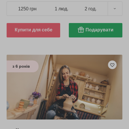
1250 грн
1 люд.
2 год.
Купити для себе
Подарувати
з 6 років