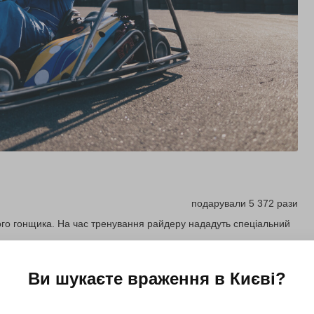
подарували 5 372 рази
ного гонщика. На час тренування райдеру нададуть спеціальний
Ви шукаєте враження в
Києві
?
Купити для себе
Подарувати