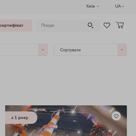
Київ
UA
сертифікат
Сортувати
з 1 року