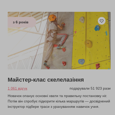
з 6 років
Майстер-клас скелелазіння
1 061 відгук
подарували 51 923 рази
Новачок опанує основні хвати та правильну постановку ніг.
Потім він спробує підкорити кілька маршрутів — досвідчений
інструктор підбере траси з урахуванням навичок учня.