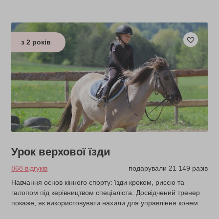
з 2 років
Урок верхової їзди
868 відгуків
подарували 21 149 разів
Навчання основ кінного спорту: їзди кроком, риссю та
галопом під керівництвом спеціаліста. Досвідчений тренер
покаже, як використовувати нахили для управління конем.