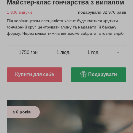
Майстер-клас гончарства з випалом
1 938 відгуків
подарували 32 976 разів
Під керівництвом спеціаліста клієнт буде вчитися крутити
гончарний круг, центрувати глину та надавати їй бажану
форму. Через кілька тижнів він зможе забрати готовий виріб.
1750 грн
1 люд.
1 год.
Купити для себе
Подарувати
з 6 років