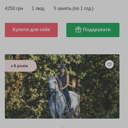
4250 грн
1 люд.
5 занять (по 1 год.)
Купити для себе
Подарувати
з 6 років