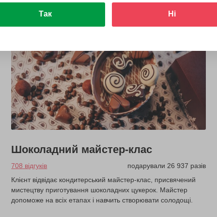
Так
Ні
з 5 років
Шоколадний майстер-клас
708 відгуків
подарували 26 937 разів
Клієнт відвідає кондитерський майстер-клас, присвячений
мистецтву приготування шоколадних цукерок. Майстер
допоможе на всіх етапах і навчить створювати солодощі.