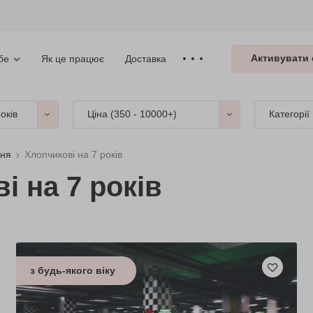
Активувати 
Як це працює
Доставка
бе
років
Ціна (
350 - 10000+
)
Категорії
ння
Хлопчикові на 7 років
і на 7 років
з будь-якого віку