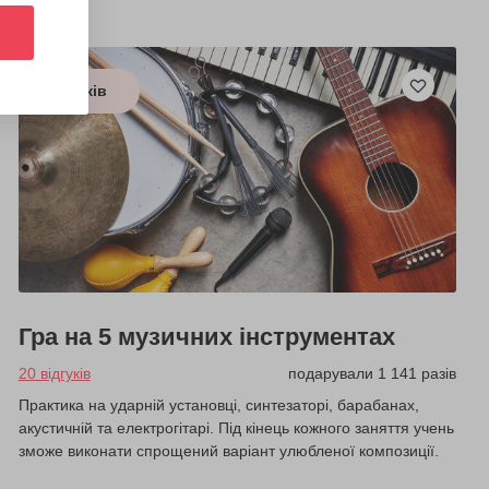
з 6 років
Гра на 5 музичних інструментах
20 відгуків
подарували 1 141 разів
Практика на ударній установці, синтезаторі, барабанах,
акустичній та електрогітарі. Під кінець кожного заняття учень
зможе виконати спрощений варіант улюбленої композиції.