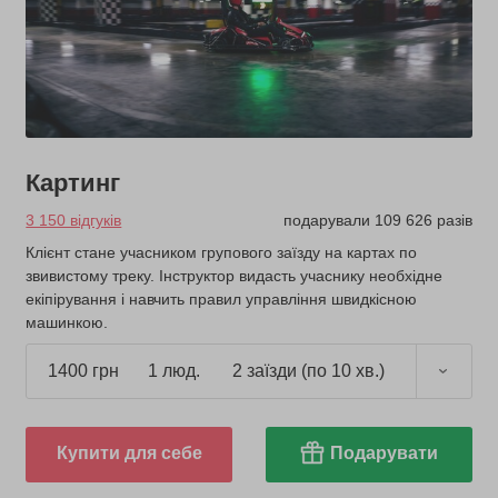
Картинг
3 150 відгуків
подарували 109 626 разів
Клієнт стане учасником групового заїзду на картах по
звивистому треку. Інструктор видасть учаснику необхідне
екіпірування і навчить правил управління швидкісною
машинкою.
1400 грн
1 люд.
2 заїзди (по 10 хв.)
Купити для себе
Подарувати