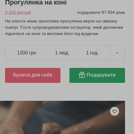
Прогулянка на коні
3 415 відгуків
подарували 87 834 рази
На клієнта чекає захоплива прогулянка верхи на свіжому
повітрі. Гостя супроводжуватиме інструктор, який допоможе
піднятися на коня та вестиме його під вуздечки.
1200 грн
1 люд.
1 год.
Купити для себе
Подарувати