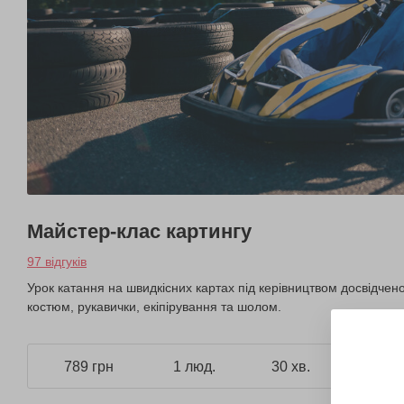
Майстер-клас картингу
97 відгуків
Урок катання на швидкісних картах під керівництвом досвідче
костюм, рукавички, екіпірування та шолом.
789 грн
1 люд.
30 хв.