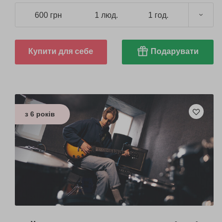
600 грн
1 люд.
1 год.
Купити для себе
Подарувати
з 6 років