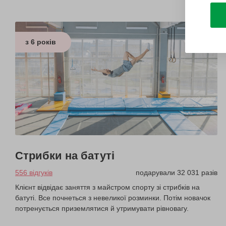
з 6 років
Стрибки на батуті
556 відгуків
подарували 32 031 разів
Клієнт відвідає заняття з майстром спорту зі стрибків на
батуті. Все почнеться з невеликої розминки. Потім новачок
потренується приземлятися й утримувати рівновагу.