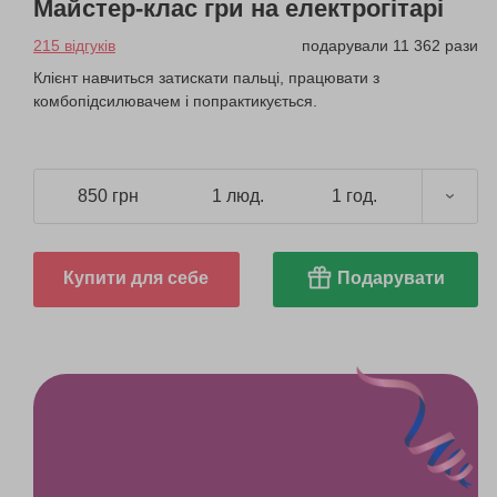
Майстер-клас гри на електрогітарі
215 відгуків
подарували 11 362 рази
Клієнт навчиться затискати пальці, працювати з
комбопідсилювачем і попрактикується.
850 грн
1 люд.
1 год.
Купити для себе
Подарувати