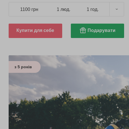
1100 грн
1 люд.
1 год.
Купити для себе
Подарувати
з 5 років