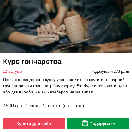
Курс гончарства
12 відгуків
подарували 273 рази
Під час проходження курсу учень навчиться крутити гончарний
круг і надавати глині потрібну форму. Він буде створювати один
або два вироби, на які незабаром чекає випал.
4900 грн
1 люд.
5 занять (по 1 год.)
Купити для себе
Подарувати