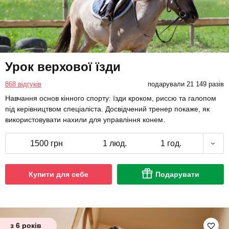
Урок верхової їзди
868 відгуків
подарували 21 149 разів
Навчання основ кінного спорту: їзди кроком, риссю та галопом
під керівництвом спеціаліста. Досвідчений тренер покаже, як
використовувати нахили для управління конем.
1500 грн
1 люд.
1 год.
Купити для себе
Подарувати
з 6 років