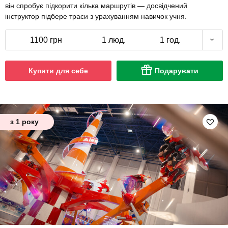
він спробує підкорити кілька маршрутів — досвідчений
інструктор підбере траси з урахуванням навичок учня.
1100 грн
1 люд.
1 год.
Купити для себе
Подарувати
з 1 року