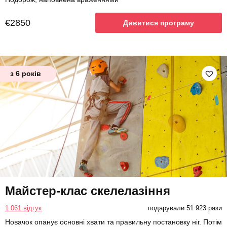
€2850
Дивитися програму
з 6 років
Майстер-клас скелелазіння
1 061 відгук
подарували 51 923 рази
Новачок опанує основні хвати та правильну постановку ніг. Потім