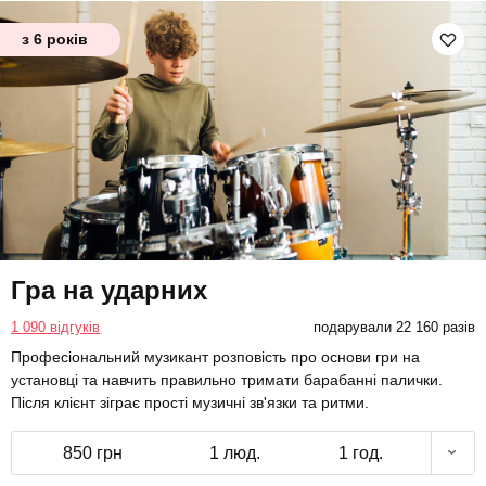
з 6 років
Гра на ударних
1 090 відгуків
подарували 22 160 разів
Професіональний музикант розповість про основи гри на
установці та навчить правильно тримати барабанні палички.
Після клієнт зіграє прості музичні зв'язки та ритми.
850 грн
1 люд.
1 год.