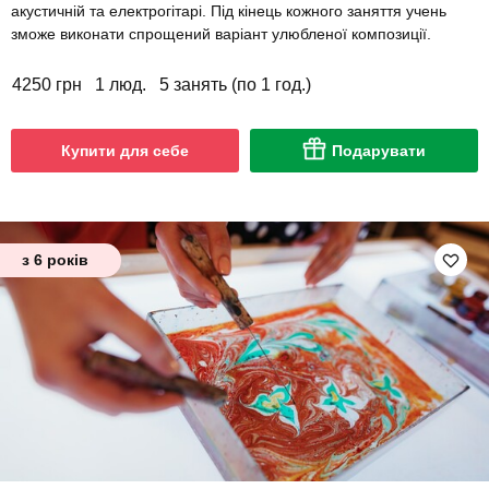
акустичній та електрогітарі. Під кінець кожного заняття учень
зможе виконати спрощений варіант улюбленої композиції.
4250 грн
1 люд.
5 занять (по 1 год.)
Купити для себе
Подарувати
з 6 років