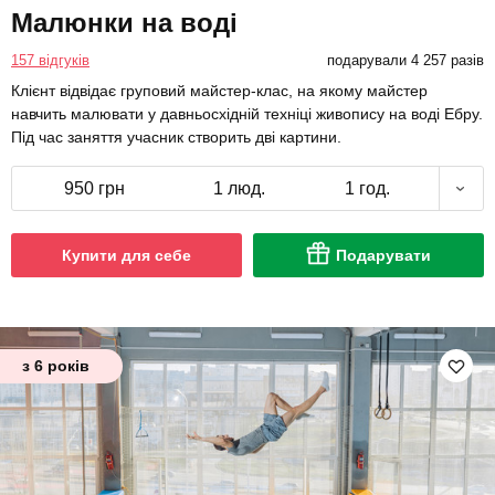
Малюнки на воді
157 відгуків
подарували 4 257 разів
Клієнт відвідає груповий майстер-клас, на якому майстер
навчить малювати у давньосхідній техніці живопису на воді Ебру.
Під час заняття учасник створить дві картини.
950 грн
1 люд.
1 год.
Купити для себе
Подарувати
з 6 років