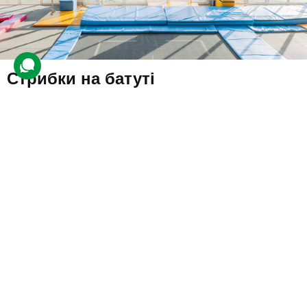
Стрибки на батуті
556 відгуків
подарували 32 031 разів
Клієнт відвідає заняття з майстром спорту зі стрибків на батуті.
Все почнеться з невеликої розминки. Потім новачок
потренується приземлятися й утримувати рівновагу.
600 грн
1 люд.
1 год.
Купити для себе
Подарувати
з будь-якого віку