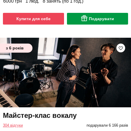
6000 грн
1 люд.
8 занять (по 1 год.)
Купити для себе
Подарувати
з 6 років
Майстер-клас вокалу
304 відгуки
подарували 6 166 разів