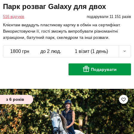
Парк розваг Galaxy для двох
516 відгуків
подарували 11 151 разів
Клієнтам видадуть пластикову картку в обмін на сертифікат.
Використовуючи її, гості зможуть випробувати різноманітні
атракціони, батутний парк, скеледром та інші розваги.
1800 грн
до 2 люд.
1 візит (1 день)
Подарувати
з 6 років