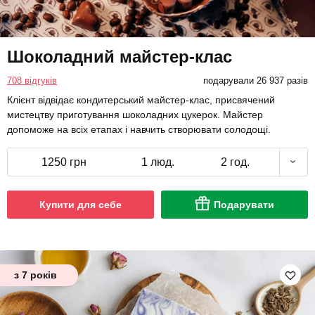
Шоколадний майстер-клас
708 відгуків
подарували 26 937 разів
Клієнт відвідає кондитерський майстер-клас, присвячений
мистецтву приготування шоколадних цукерок. Майстер
допоможе на всіх етапах і навчить створювати солодощі.
1250 грн
1 люд.
2 год.
Купити для себе
Подарувати
з 7 років