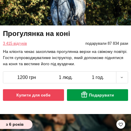
Прогулянка на коні
3 415 відгуків
подарували 87 834 рази
На клієнта чекає захоплива прогулянка верхи на свіжому повітрі.
Гостя супроводжуватиме інструктор, який допоможе піднятися
на коня та вестиме його під вуздечки.
1200 грн
1 люд.
1 год.
Купити для себе
Подарувати
з 6 років