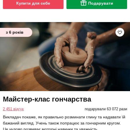
Купити для себе
Подарувати
з 6 років
Майстер-клас гончарства
2 451 відгук
подарували 63 072 рази
Викладач покаже, як правильно розминати глину та надавати їй
бажаний вигляд. Учень також попрацює за гончарним кругом.
Це чудово розвиває моторні навички та уважність.