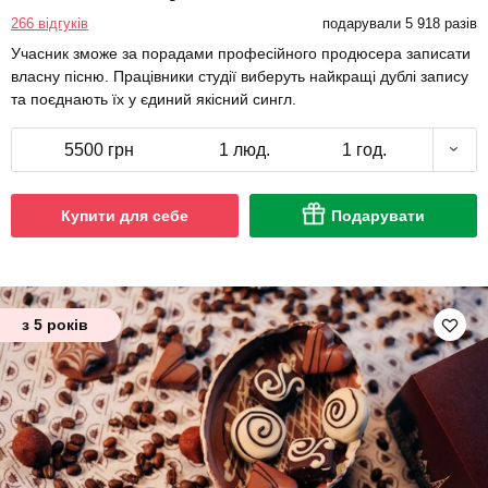
266 відгуків
подарували 5 918 разів
Учасник зможе за порадами професійного продюсера записати
власну пісню. Працівники студії виберуть найкращі дублі запису
та поєднають їх у єдиний якісний сингл.
5500 грн
1 люд.
1 год.
Купити для себе
Подарувати
з 5 років