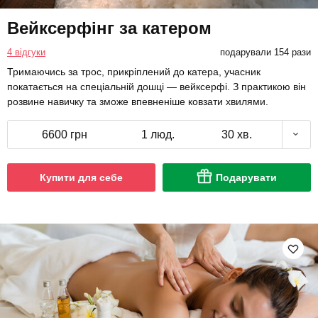
Вейксерфінг за катером
4 відгуки
подарували 154 рази
Тримаючись за трос, прикріплений до катера, учасник
покатається на спеціальній дошці — вейксерфі. З практикою він
розвине навичку та зможе впевненіше ковзати хвилями.
6600 грн
1 люд.
30 хв.
Купити для себе
Подарувати