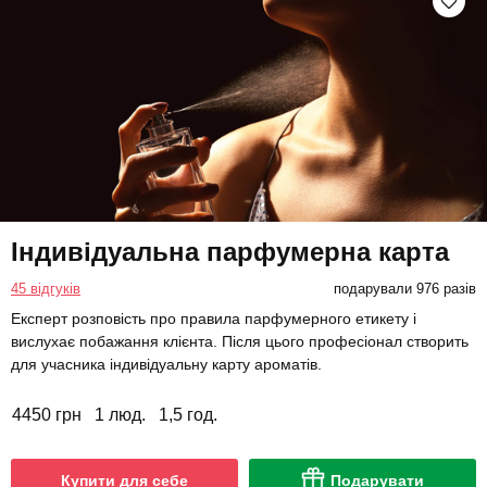
Індивідуальна парфумерна карта
45 відгуків
подарували 976 разів
Експерт розповість про правила парфумерного етикету і
вислухає побажання клієнта. Після цього професіонал створить
для учасника індивідуальну карту ароматів.
4450 грн
1 люд.
1,5 год.
Купити для себе
Подарувати