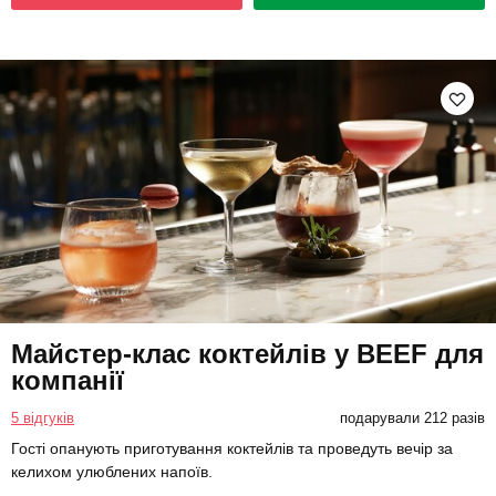
Майстер-клас коктейлів у BEEF для
компанії
5 відгуків
подарували 212 разів
Гості опанують приготування коктейлів та проведуть вечір за
келихом улюблених напоїв.