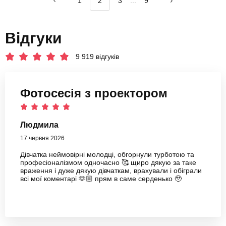
1
2
3
...
9
Відгуки
9 919 відгуків
Фотосесія з проектором
Людмила
17 червня 2026
Дівчатка неймовірні молодці, обгорнули турботою та
професіоналізмом одночасно 🥰 щиро дякую за таке
враження і дуже дякую дівчаткам, врахували і обіграли
всі мої коментарі 🫶🏼 прям в саме серденько 🥹