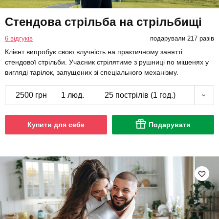
Стендова стрільба на стрільбищі
6 відгуків
подарували 217 разів
Клієнт випробує свою влучність на практичному занятті
стендової стрільби. Учасник стрілятиме з рушниці по мішенях у
вигляді тарілок, запущених зі спеціального механізму.
2500 грн
1 люд.
25 пострілів (1 год.)
Купити для себе
Подарувати