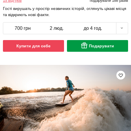
15 відгуків
подарували 188 разів
Гості вирушать у простір незвичних історій, оглянуть цікаві місця
та відкриють нові факти.
700 грн
2 люд.
до 4 год.
Купити для себе
Подарувати