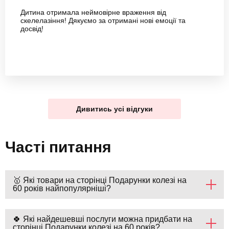
Дитина отримала неймовірне враження від
скелелазіння! Дякуємо за отримані нові емоції та
досвід!
Дивитись усі відгуки
Часті питання
🥇 Які товари на сторінці Подарунки колезі на
60 років найпопулярніші?
🍀 Які найдешевші послуги можна придбати на
сторінці Подарунки колезі на 60 років?