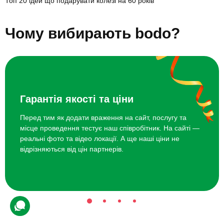
Топ 20 ідей що подарувати колезі на 60 років
Найкращі ідеї подарунків колезі
Чому вибирають bodo?
на 60 років
Чайна церемонія.
Балійський традиційний масаж.
Парфумерний майстер-клас.
Гарантія якості та ціни
Екскурсія на екоферму з дегустацією.
Перед тим як додати враження на сайт, послугу та
Вечеря в грузинському ресторані.
місце проведення тестує наш співробітник. На сайті —
Тур замками Поділля.
реальні фото та відео локації. А ще наші ціни не
відрізняються від цін партнерів.
Театральний вікенд у Львові.
Майстер-клас гончарства з випалом.
Стоунтерапія.
Джаз-вечір.
Подарунковий сертифікат на яскраві емоції — це чудовий спосіб