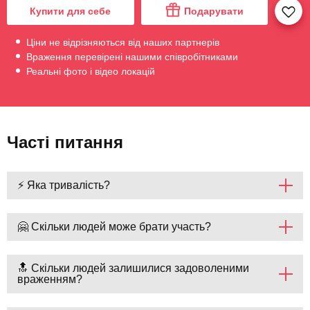
Купити для себе
Подарувати
Ціни не відрізняються від наших партнерів
Враження перевірені нашими співробітниками
Реальні фото і відео локацій
Часті питання
⚡ Яка тривалість?
🤗 Скільки людей може брати участь?
🔝 Скільки людей залишилися задоволеними
враженням?