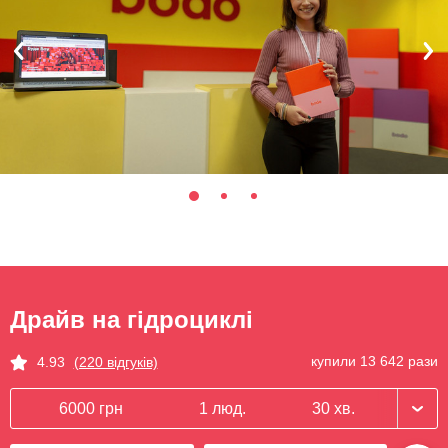
Драйв на гідроциклі
купили 13 642 рази
4.93
(220 відгуків)
6000 грн
1 люд.
30 хв.