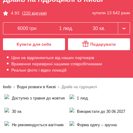
купили 13 642 рази
4.93
(220 відгуків)
6000 грн
1 люд.
30 хв.
Купити для себе
Подарувати
Ціни не відрізняються від наших партнерів
Враження перевірені нашими співробітниками
Реальні фото і відео локацій
bodo
Водні розваги в Києві
Драйв на гідроциклі
Доступно з травня до жовтня
1 люд.
30 хв.
Використати до 30.06.2027
Не рекомендується вагітним
Форма одягу – зручна