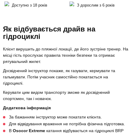
Доступно з 18 років
З дорослим з 6 років
Як відбувається драйв на
гідроциклі
Клієнт вирушить до пляжної локації, де його зустріне тренер. На
місці гість прослухає правила техніки безпеки та отримає
рятувальний жилет.
Досвідчений інструктор покаже, як газувати, кермувати та
гальмувати. Потім учасник самостійно покатається на
гідроциклі.
Керувати цим видом транспорту зможе як досвідчений
спортсмен, так і новачок.
Додаткова інформація
За бажанням інструктор може покатати клієнта.
Для відвідування враження не потрібна фізична підготовка.
В
Osocor Extreme
катання відбувається на гідроциклі BRP