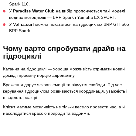
Spark 110.
У
Paradise Water Club
на вибір пропонуються такі моделі
водних мотоциклів — BRP Spark і Yamaha EX SPORT.
У
Volna.surf
можна покататися на гідроциклах BRP GTI або
BRP Spark.
Чому варто спробувати драйв на
гідроциклі
Катання на гідроциклі — хороша можливість отримати новий
досвід і приємну порцію адреналіну.
Враження дарує яскраві емоції та відчуття свободи. Під час
керування гідроциклом розвиваються координація, уважність і
швидкість реакції.
Клієнт матиме можливість не тільки весело провести час, а й
насолодитися красою природи та водойми.