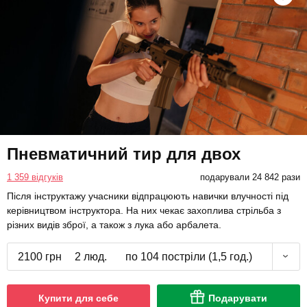
Пневматичний тир для двох
1 359 відгуків
подарували 24 842 рази
Після інструктажу учасники відпрацюють навички влучності під
керівництвом інструктора. На них чекає захоплива стрільба з
різних видів зброї, а також з лука або арбалета.
2100 грн
2 люд.
по 104 постріли (1,5 год.)
Купити для себе
Подарувати