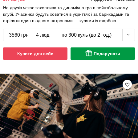
На друзів чекає захоплива та динамічна гра в пейнтбольному
клубі. Учасники будуть ховатися в укриттях і за барикадами та
стріляти один в одного патронами — кулями із фарбою.
3560 грн
4 люд.
по 300 куль (до 2 год.)
Купити для себе
Подарувати