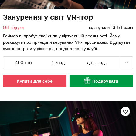
Занурення у світ VR-ігор
564 відгуки
подарували 13 471 разів
Геймер випробує свої сили у віртуальній реальності. Йому
розкажуть про принципи керування VR-персонажем. Відвідувач
зможе пограти у різні ігри, представлені у клубі.
400 грн
1 люд.
до 1 год.
Купити для себе
Подарувати