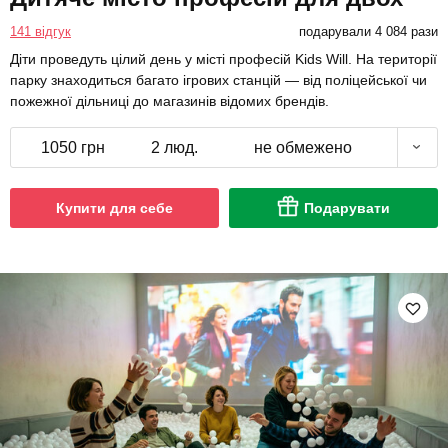
141 відгук
подарували 4 084 рази
Діти проведуть цілий день у місті професій Kids Will. На території
парку знаходиться багато ігрових станцій — від поліцейської чи
пожежної дільниці до магазинів відомих брендів.
1050 грн
2 люд.
не обмежено
Купити для себе
Подарувати