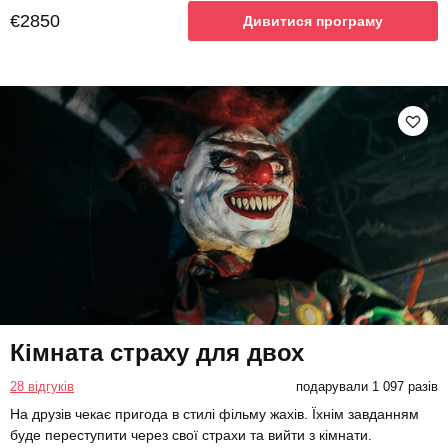
€2850
Дивитися програму
Кімната страху для двох
28 відгуків
подарували 1 097 разів
На друзів чекає пригода в стилі фільму жахів. Їхнім завданням
буде переступити через свої страхи та вийти з кімнати.