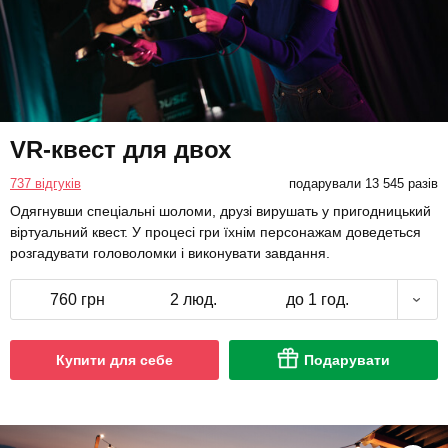
VR-квест для двох
737 відгуків
подарували 13 545 разів
Одягнувши спеціальні шоломи, друзі вирушать у пригодницький
віртуальний квест. У процесі гри їхнім персонажам доведеться
розгадувати головоломки і виконувати завдання.
760 грн
2 люд.
до 1 год.
Купити для себе
Подарувати