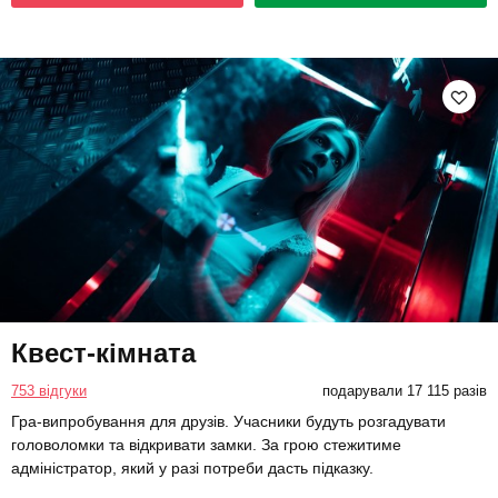
Квест-кімната
753 відгуки
подарували 17 115 разів
Гра-випробування для друзів. Учасники будуть розгадувати
головоломки та відкривати замки. За грою стежитиме
адміністратор, який у разі потреби дасть підказку.