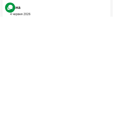
Анна
4 червня 2026
Вперше були в «пневматичному тирі» і нам дуже
сподобалась, зрозумілі пояснення і рекомендації від
інструктора Наталії, залишились з приємними
враженнями
Занурення у світ VR-ігор для
двох
Alina
29 червня 2026
Дівчина молодець! Дуже старалась, допомогала грати!