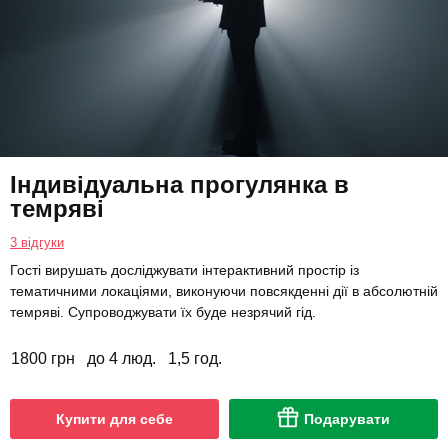
Індивідуальна прогулянка в
темряві
3 відгуки
Гості вирушать досліджувати інтерактивний простір із
тематичними локаціями, виконуючи повсякденні дії в абсолютній
темряві. Супроводжувати їх буде незрячий гід.
1800 грн
до 4 люд.
1,5 год.
Купити для себе
Подарувати