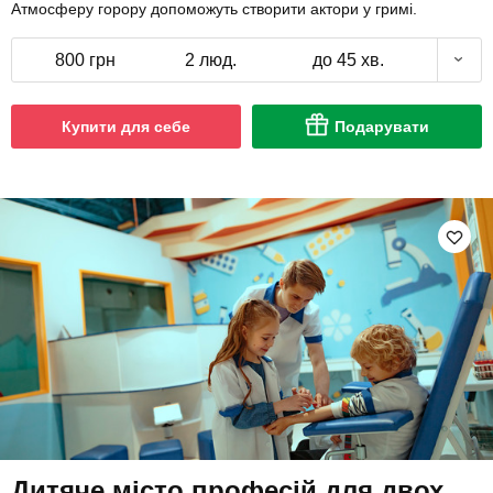
Атмосферу горору допоможуть створити актори у гримі.
800 грн
2 люд.
до 45 хв.
Купити для себе
Подарувати
Дитяче місто професій для двох