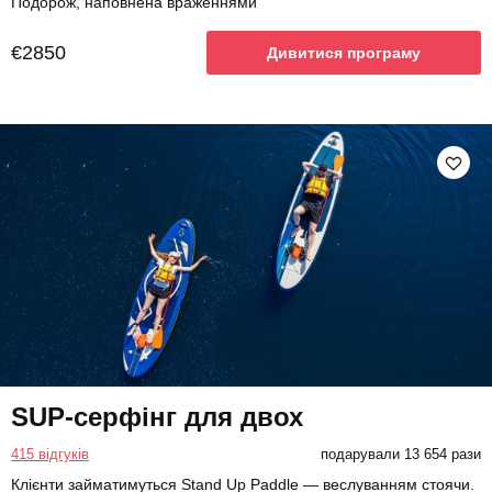
Подорож, наповнена враженнями
€2850
Дивитися програму
SUP-серфінг для двох
415 відгуків
подарували 13 654 рази
Клієнти займатимуться Stand Up Paddle — веслуванням стоячи.