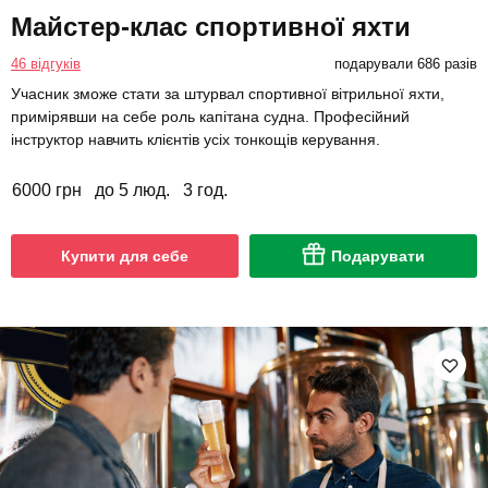
Майстер-клас спортивної яхти
46 відгуків
подарували 686 разів
Учасник зможе стати за штурвал спортивної вітрильної яхти,
примірявши на себе роль капітана судна. Професійний
інструктор навчить клієнтів усіх тонкощів керування.
6000 грн
до 5 люд.
3 год.
Купити для себе
Подарувати