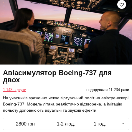
Авіасимулятор Boeing-737 для
двох
1 143 відгуки
подарували 11 234 рази
На учасників враження чекає віртуальний політ на авіатренажері
Boeing-737. Модель літака реалістично відтворена, а імітацію
польоту доповнюють візуальні та звукові ефекти.
2800 грн
1-2 люд.
1 год.