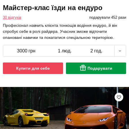
Майстер-клас їзди на ендуро
30 відгуків
подарували 452 рази
Професіонал навчить клієнта тонкощів водіння ендуро, й він
спробує себе в ролі райдера. Учасник зможе відточити
опановані навички та покататися спеціальною територією.
3000 грн
1 люд.
2 год.
Купити для себе
Подарувати