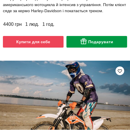
американського мотоцикла й інтенсив з управління. Потім клієнт
сяде за кермо Harley-Davidson і покатається треком.
4400 грн
1 люд.
1 год.
Купити для себе
Подарувати