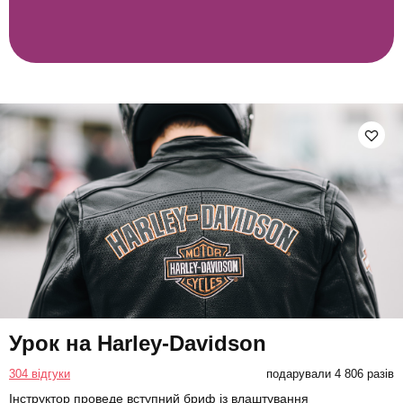
Урок на Harley-Davidson
304 відгуки
подарували 4 806 разів
Інструктор проведе вступний бриф із влаштування