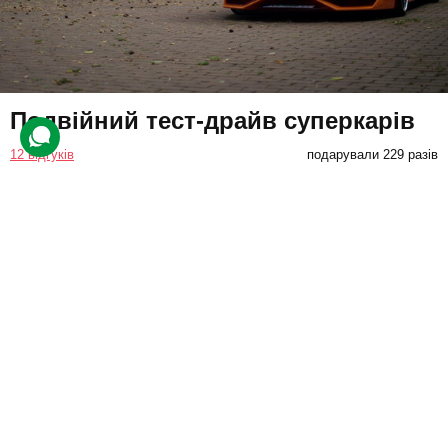
Подвійний тест-драйв суперкарів
12 відгуків
подарували 229 разів
Учасник покатається на двох швидкісних автомобілях на вибір.
Це можуть бути Lamborghini, McLaren або Ferrari. В салоні
поруч буде досвідчений водій, що даватиме поради.
19000 грн
1 люд.
по 20 кілометрів
Купити для себе
Подарувати