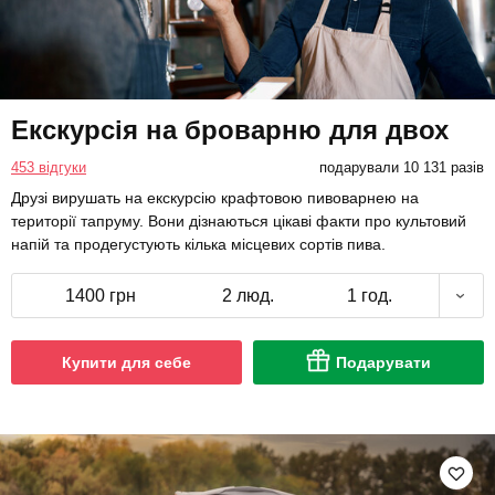
Екскурсія на броварню для двох
453 відгуки
подарували 10 131 разів
Друзі вирушать на екскурсію крафтовою пивоварнею на
території тапруму. Вони дізнаються цікаві факти про культовий
напій та продегустують кілька місцевих сортів пива.
1400 грн
2 люд.
1 год.
Купити для себе
Подарувати