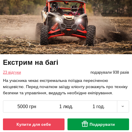
Екстрим на багі
23 відгуки
подарували 938 разів
На учасника чекає екстремальна поїздка пересіченою
місцевістю. Перед початком заїзду клієнту розкажуть про техніку
безпеки та управління, видадуть необхідне екіпірування.
5000 грн
1 люд.
1 год.
Купити для себе
Подарувати