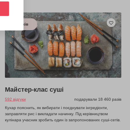
з 8 років
Майстер-клас суші
592 відгуки
подарували 18 460 разів
Кухар пояснить, як вибирати і поєднувати інгредієнти,
заправляти рис і викладати начинку. Під керівництвом
кулінара учасник зробить один із запропонованих суші-сетів.