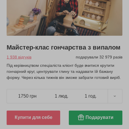
Майстер-клас гончарства з випалом
1 938 відгуків
подарували 32 979 разів
Під керівництвом спеціаліста клієнт буде вчитися крутити
гончарний круг, центрувати глину та надавати їй бажану
форму. Через кілька тижнів він зможе забрати готовий виріб.
1750 грн
1 люд.
1 год.
Купити для себе
Подарувати