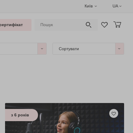
Київ
UA
сертифікат
Сортувати
з 6 років