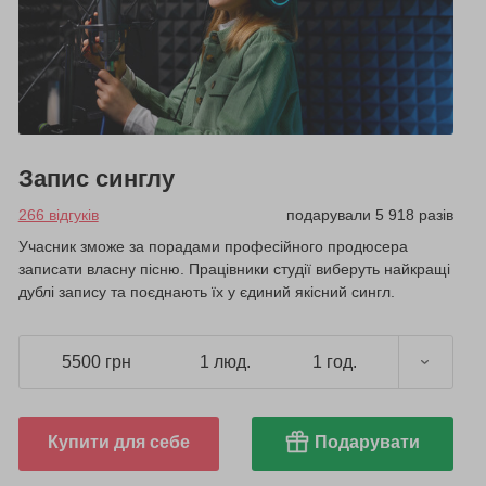
Запис синглу
266 відгуків
подарували 5 918 разів
Учасник зможе за порадами професійного продюсера
записати власну пісню. Працівники студії виберуть найкращі
дублі запису та поєднають їх у єдиний якісний сингл.
5500 грн
1 люд.
1 год.
Купити для себе
Подарувати