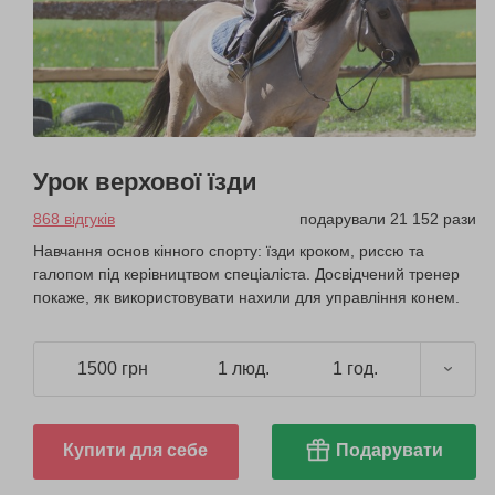
Урок верхової їзди
868 відгуків
подарували 21 152 рази
Навчання основ кінного спорту: їзди кроком, риссю та
галопом під керівництвом спеціаліста. Досвідчений тренер
покаже, як використовувати нахили для управління конем.
1500 грн
1 люд.
1 год.
Купити для себе
Подарувати