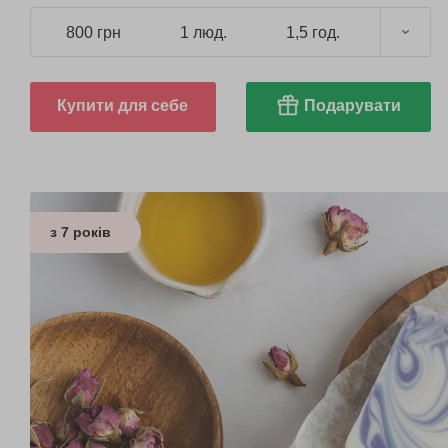
800 грн
1 люд.
1,5 год.
Купити для себе
Подарувати
з 7 років