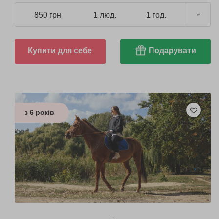
850 грн
1 люд.
1 год.
Купити для себе
Подарувати
з 6 років