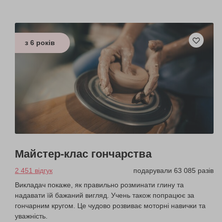
з 6 років
Майстер-клас гончарства
2 451 відгук
подарували 63 085 разів
Викладач покаже, як правильно розминати глину та
надавати їй бажаний вигляд. Учень також попрацює за
гончарним кругом. Це чудово розвиває моторні навички та
уважність.