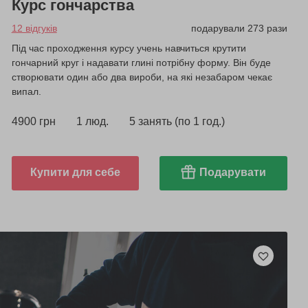
Курс гончарства
12 відгуків
подарували 273 рази
Під час проходження курсу учень навчиться крутити
гончарний круг і надавати глині потрібну форму. Він буде
створювати один або два вироби, на які незабаром чекає
випал.
4900 грн
1 люд.
5 занять (по 1 год.)
Купити для себе
Подарувати