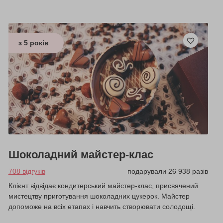
з 5 років
Шоколадний майстер-клас
708 відгуків
подарували 26 938 разів
Клієнт відвідає кондитерський майстер-клас, присвячений
мистецтву приготування шоколадних цукерок. Майстер
допоможе на всіх етапах і навчить створювати солодощі.