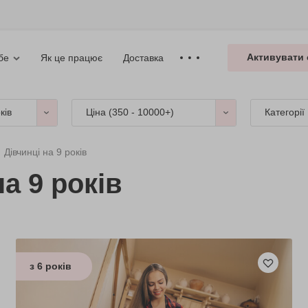
Активувати 
Як це працює
Доставка
бе
ків
Ціна (
350 - 10000+
)
Категорії
Дівчинці на 9 років
а 9 років
з 6 років