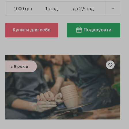
1000 грн
1 люд.
до 2,5 год.
Купити для себе
Подарувати
з 6 років