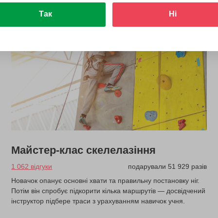
Так
Ні
з 6 років
Майстер-клас скелелазіння
1 062 відгуки
подарували 51 929 разів
Новачок опанує основні хвати та правильну постановку ніг.
Потім він спробує підкорити кілька маршрутів — досвідчений
інструктор підбере траси з урахуванням навичок учня.