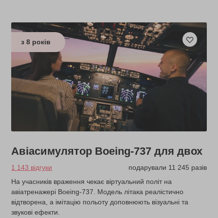
з 8 років
Авіасимулятор Boeing-737 для двох
1 143 відгуки
подарували 11 245 разів
На учасників враження чекає віртуальний політ на
авіатренажері Boeing-737. Модель літака реалістично
відтворена, а імітацію польоту доповнюють візуальні та
звукові ефекти.