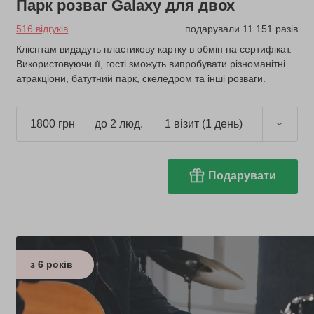
Парк розваг Galaxy для двох
516 відгуків
подарували 11 151 разів
Клієнтам видадуть пластикову картку в обмін на сертифікат.
Використовуючи її, гості зможуть випробувати різноманітні
атракціони, батутний парк, скеледром та інші розваги.
1800 грн
до 2 люд.
1 візит (1 день)
Подарувати
з 6 років