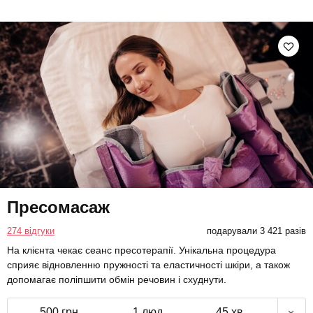
Пресомасаж
274 відгуки
подарували 3 421 разів
На клієнта чекає сеанс пресотерапії. Унікальна процедура
сприяє відновленню пружності та еластичності шкіри, а також
допомагає поліпшити обмін речовин і схуднути.
500 грн
1 люд.
45 хв.