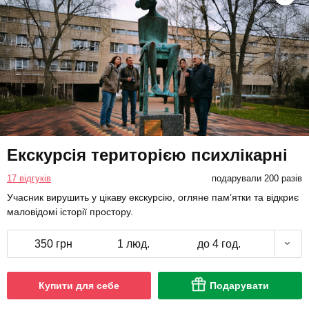
Екскурсія територією психлікарні
17 відгуків
подарували 200 разів
Учасник вирушить у цікаву екскурсію, огляне пам’ятки та відкриє
маловідомі історії простору.
350 грн
1 люд.
до 4 год.
Купити для себе
Подарувати