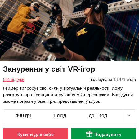
Занурення у світ VR-ігор
564 відгуки
подарували 13 471 разів
Геймер випробує свої сили у віртуальній реальності. Йому
розкажуть про принципи керування VR-персонажем. Відвідувач
зможе пограти у різні ігри, представлені у клубі.
400 грн
1 люд.
до 1 год.
Купити для себе
Подарувати