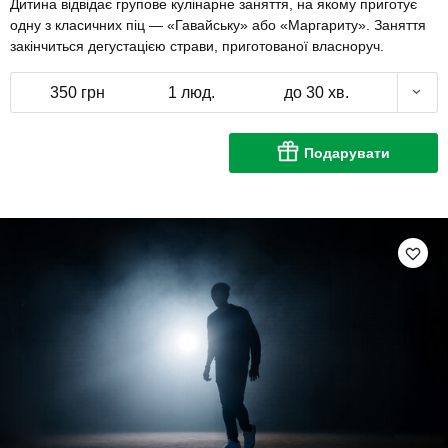
Дитина відвідає групове кулінарне заняття, на якому приготує
одну з класичних піц — «Гавайську» або «Маргариту». Заняття
закінчиться дегустацією страви, приготованої власноруч.
350 грн
1 люд.
до 30 хв.
Подарувати