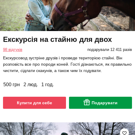
Екскурсія на стайню для двох
98 відгуків
подарували 12 411 разів
Екскурсовод зустріне друзів і проведе територією стайні. Він
розповість все про породи коней. Гості дізнаються, як правильно
чистити, сідлати скакунів, а також чим їх годувати.
500 грн
2 люд.
1 год.
Купити для себе
Подарувати