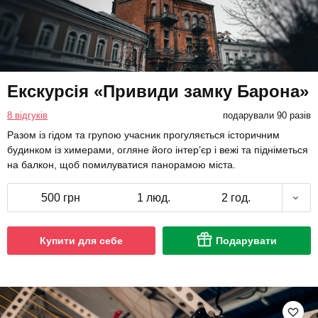
Екскурсія «Привиди замку Барона»
8 відгуків
подарували 90 разів
Разом із гідом та групою учасник прогуляється історичним
будинком із химерами, огляне його інтер’єр і вежі та підніметься
на балкон, щоб помилуватися панорамою міста.
500 грн
1 люд.
2 год.
Купити для себе
Подарувати