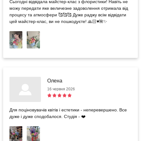
Сьогодні відвідала майстер-клас з флористики! Навіть не
можу передати яке величезне задоволення отримала від
процесу та атмосфери 🥰🥰🥰 Дуже раджу всім відвідати
цей майстер-клас, ви не пошкодуєте! 🙏🏻♥️🌺✨
Олена
16 червня 2026
Для поціновувачів квітів і естетики - неперевершено. Все
дуже і дуже сподобалося. Студія - ❤️