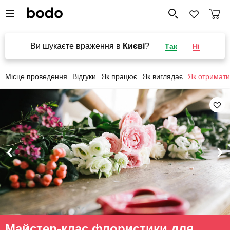
Ви шукаєте враження в
Києві
?
Так
Ні
Місце проведення
Відгуки
Як працює
Як виглядає
Як отримати
Майстер-клас флористики для