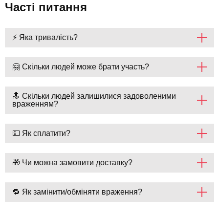
Часті питання
⚡ Яка тривалість?
🤗 Скільки людей може брати участь?
🔝 Скільки людей залишилися задоволеними
враженням?
💵 Як сплатити?
🎁 Чи можна замовити доставку?
🔁 Як замінити/обміняти враження?