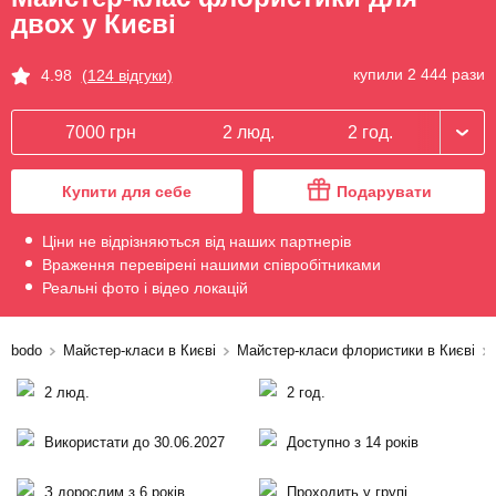
двох у Києві
купили 2 444 рази
4.98
(124 відгуки)
7000 грн
2 люд.
2 год.
Купити для себе
Подарувати
Ціни не відрізняються від наших партнерів
Враження перевірені нашими співробітниками
Реальні фото і відео локацій
bodo
Майстер-класи в Києві
Майстер-класи флористики в Києві
2 люд.
2 год.
Використати до 30.06.2027
Доступно з 14 років
З дорослим з 6 років
Проходить у групі