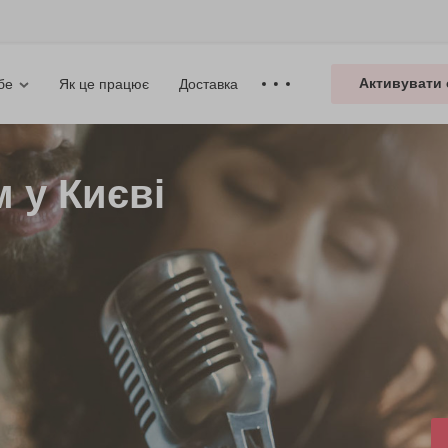
Активувати 
Як це працює
Доставка
бе
 у Києві