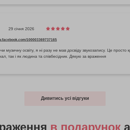
29 січня 2026
ww.facebook.com/100003369737165
ичну освіту, я ні разу не мав досвіду звукозапису. Це просто круто! Артем, звукорежисер, прост
Як професіонал, так і як людина та співбесідник. Дякую за враження
Дивитись усі відгуки
враження
в подарунок
а