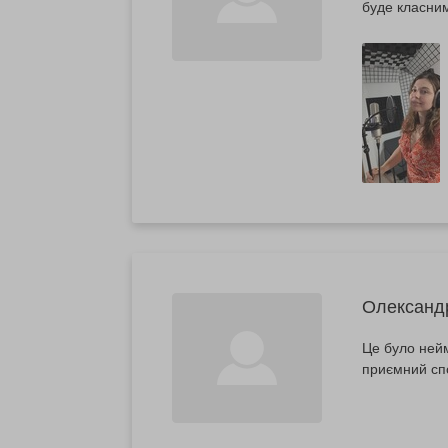
буде класни
Олександ
Це було нейм
приємний сп