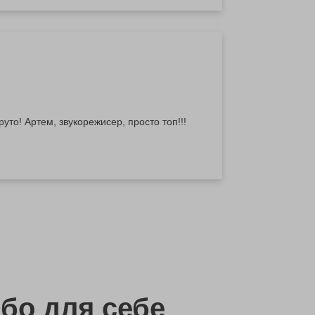
о топ!!!
бо
для себе