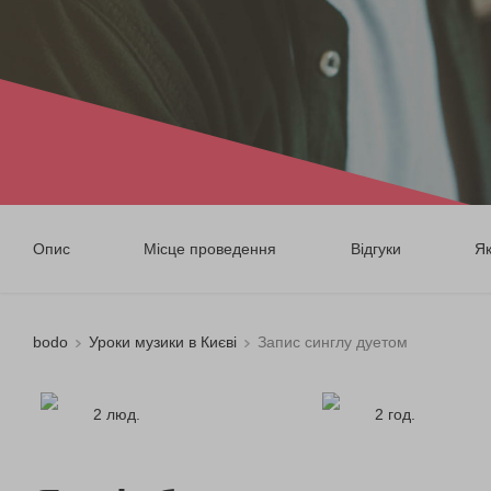
Опис
Місце проведення
Відгуки
Я
bodo
Уроки музики в Києві
Запис синглу дуетом
2 люд.
2 год.