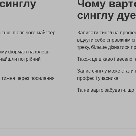
 синглу
Чому варт
синглу ду
існю, після чого майстер
Записати сингл на професі
відчути себе справжнім с
треку, більше дізнатися п
кому форматі на флеш-
знайшли потрібний
Також це цікаво і весело, 
Запис синглу може стати 
м тижня через посилання
професії учасника.
Та не варто забувати, що