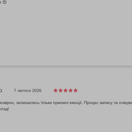
м 😍
р
7 лютого 2026
овірно, залишились тільки приємні емоції. Процес запису та очікув
огад!