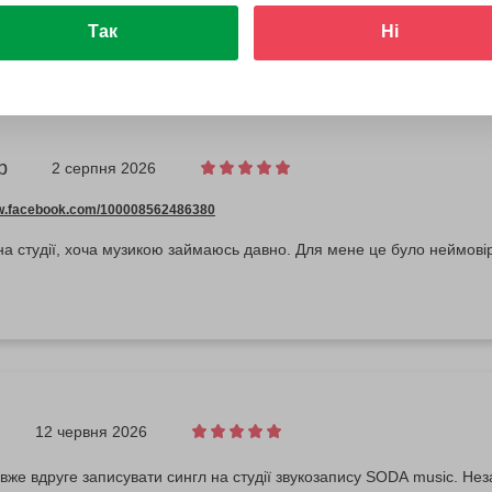
Так
Ні
р
2 серпня 2026
ww.facebook.com/100008562486380
а студії, хоча музикою займаюсь давно. Для мене це було неймові
12 червня 2026
вже вдруге записувати сингл на студії звукозапису SODA music. Нез