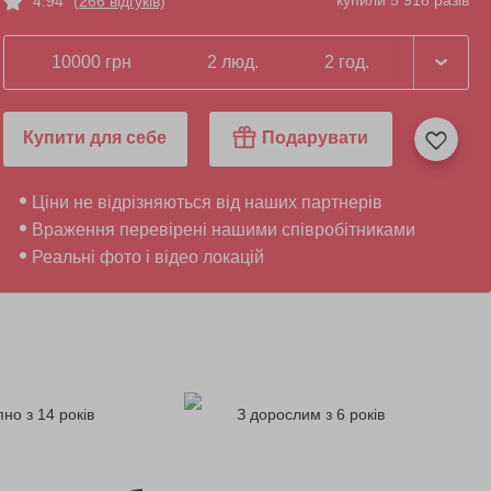
купили 5 918 разів
4.94
(266 відгуків)
10000 грн
2 люд.
2 год.
Купити для себе
Подарувати
Ціни не відрізняються від наших партнерів
Враження перевірені нашими співробітниками
Реальні фото і відео локацій
но з 14 років
З дорослим з 6 років