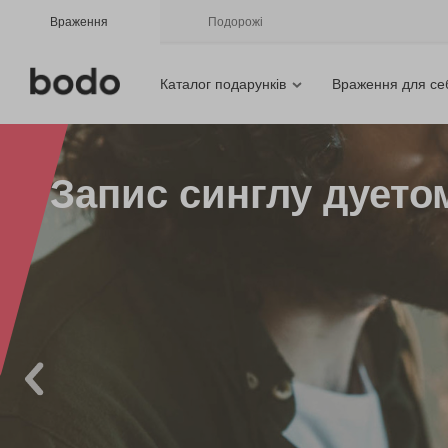
Враження
Подорожі
Каталог подарунків
Враження для се
Запис синглу дуетом