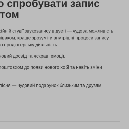
о спробувати запис
етом
йній студії звукозапису в дуеті — чудова можливість
піваком, краще зрозуміти внутрішні процеси запису
ро продюсерську діяльність.
новий досвід та яскраві емоції.
поштовхом до появи нового хобі та навіть зміни
 пісня — чудовий подарунок близьким та друзям.