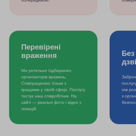
попередньою.
поверн
Перевірені
Без
враження
дзв
Ми ретельно підбираємо
організаторів вражень.
Заброн
Співпрацюємо тільки з
послуг
кращими у своїй сфері. Послугу
ніж ро
тестує наш співробітник. На
з орга
сайті — реальні фото і відео з
безпос
локацій.