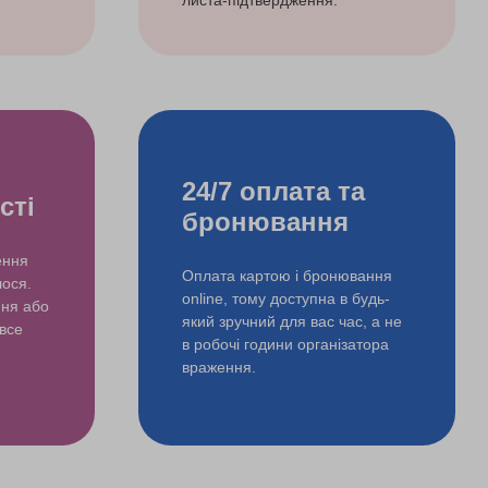
листа-підтвердження.
24/7 оплата та
сті
бронювання
ення
Оплата картою і бронювання
лося.
online, тому доступна в будь-
ння або
який зручний для вас час, а не
 все
в робочі години організатора
враження.