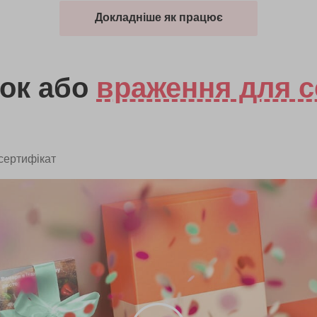
Докладніше як працює
ок
або
враження для с
сертифікат