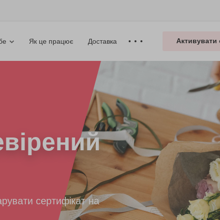
Активувати 
Як це працює
Доставка
бе
вірений
рувати сертифікат на