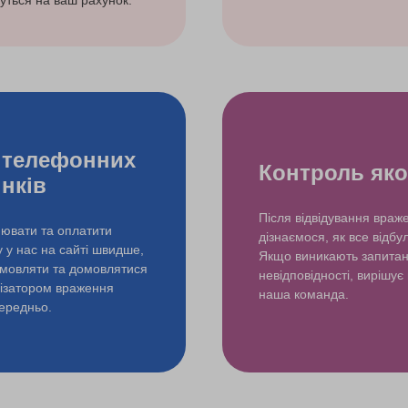
уться на ваш рахунок.
 телефонних
Контроль яко
інків
Після відвідування враж
ювати та оплатити
дізнаємося, як все відбу
у у нас на сайті швидше,
Якщо виникають запита
змовляти та домовлятися
невідповідності, вирішує
нізатором враження
наша команда.
ередньо.