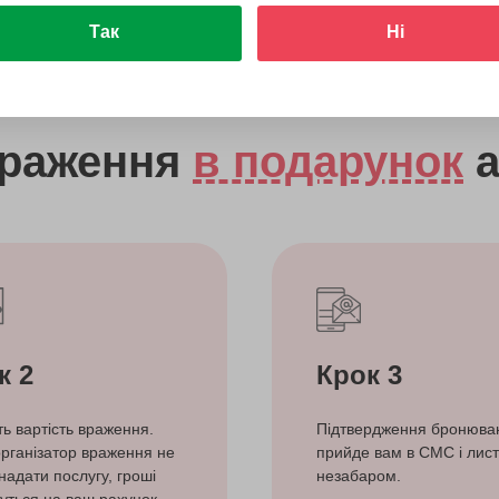
Так
Ні
враження
в подарунок
а
к 2
Крок 3
ть вартість враження.
Підтвердження бронюва
рганізатор враження не
прийде вам в СМС і лист
надати послугу, гроші
незабаром.