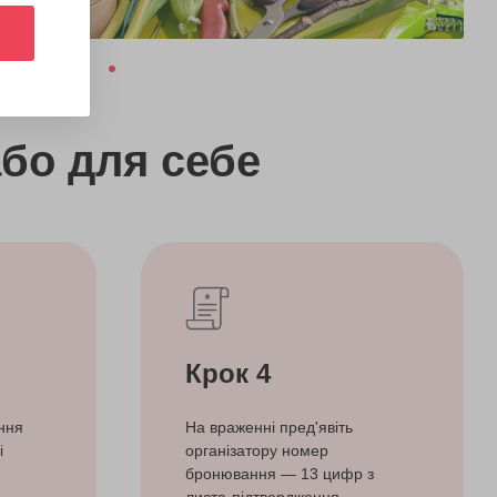
бо
для себе
Крок 4
ння
На враженні пред'явіть
і
організатору номер
бронювання — 13 цифр з