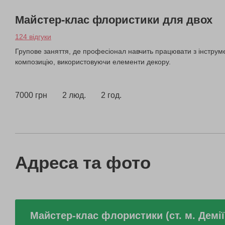
Майстер-клас флористики для двох
124 відгуки
Групове заняття, де професіонал навчить працювати з інструме
композицію, використовуючи елементи декору.
7000 грн
2 люд.
2 год.
Адреса та фото
Майстер-клас флористики (ст. м. Демії