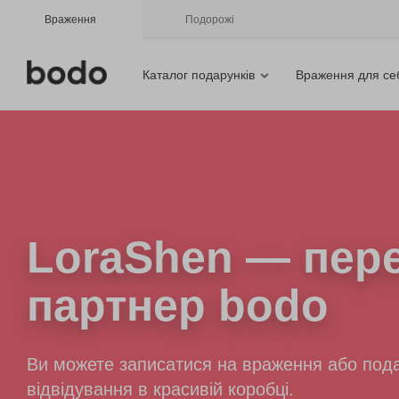
Враження
Подорожі
Каталог подарунків
Враження для се
LoraShen
— пере
партнер bodo
Ви можете записатися на враження або пода
відвідування в красивій коробці.