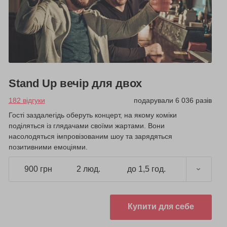
Stand Up вечір для двох
182 відгуки
подарували 6 036 разів
Гості заздалегідь оберуть концерт, на якому коміки
поділяться із глядачами своїми жартами. Вони
насолодяться імпровізованим шоу та зарядяться
позитивними емоціями.
900 грн
2 люд.
до 1,5 год.
Купити для себе