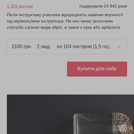
1 359 відгуків
подарували 24 842 рази
Після інструктажу учасники відпрацюють навички влучності
під керівництвом інструктора. На них чекає захоплива
стрільба з різних видів зброї, а також з лука або арбалета.
2100 грн
2 люд.
по 104 постріли (1,5 год.)
Купити для себе