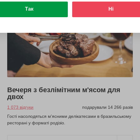
Так
Ні
Вечеря з безлімітним м'ясом для
двох
1 073 відгуки
подарували 14 266 разів
Гості насолодяться м'ясними делікатесами в бразильському
ресторані у форматі родізіо.