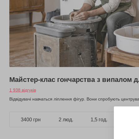
Майстер-клас гончарства з випалом д
1 938 відгуків
Відвідувачі навчаться ліплення фігур. Вони спробують центрув
3400 грн
2 люд.
1,5 год.