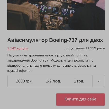
Авіасимулятор Boeing-737 для двох
1 142 відгуки
подарували 11 219 разів
На учасників враження чекає віртуальний політ на
авіатренажері Boeing-737. Модель літака реалістично
відтворена, а імітацію польоту доповнюють візуальні та
звукові ефекти.
2800 грн
1-2 люд.
1 год.
Купити для себе