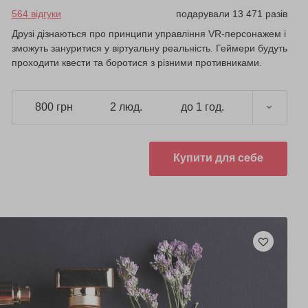
564 відгуки
подарували 13 471 разів
Друзі дізнаються про принципи управління VR-персонажем і
зможуть зануритися у віртуальну реальність. Геймери будуть
проходити квести та боротися з різними противниками.
800 грн
2 люд.
до 1 год.
Купити для себе