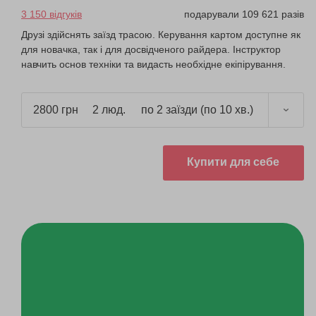
3 150 відгуків
подарували 109 621 разів
Друзі здійснять заїзд трасою. Керування картом доступне як
для новачка, так і для досвідченого райдера. Інструктор
навчить основ техніки та видасть необхідне екіпірування.
2800 грн
2 люд.
по 2 заїзди (по 10 хв.)
Купити для себе