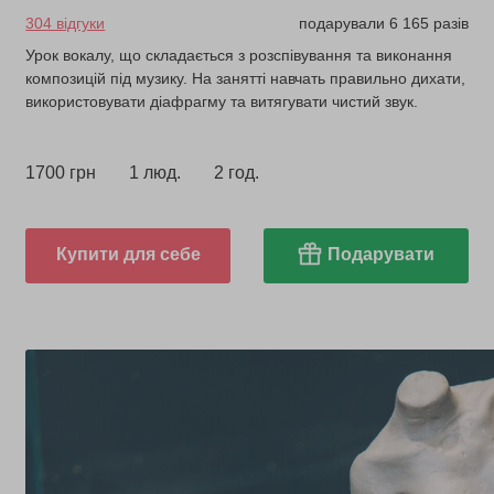
304 відгуки
подарували 6 165 разів
Урок вокалу, що складається з розспівування та виконання
композицій під музику. На занятті навчать правильно дихати,
використовувати діафрагму та витягувати чистий звук.
1700 грн
1 люд.
2 год.
Купити для себе
Подарувати