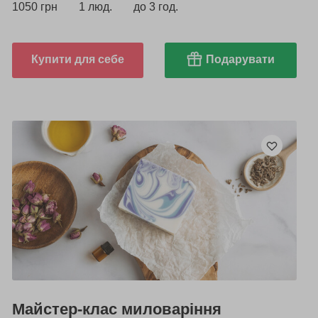
1050 грн
1 люд.
до 3 год.
Купити для себе
Подарувати
Майстер-клас миловаріння