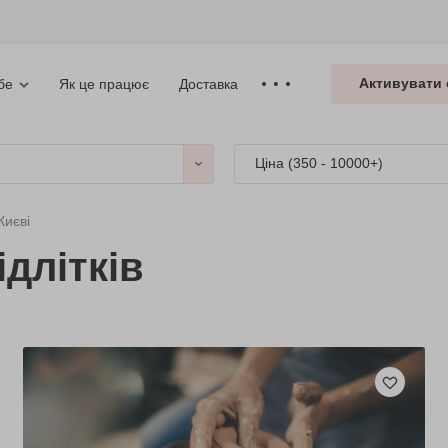
Активувати 
Як це працює
Доставка
бе
Ціна (
350 - 10000+
)
Києві
длітків