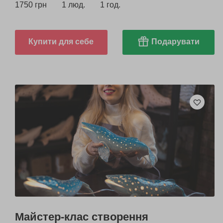
1750 грн
1 люд.
1 год.
Купити для себе
Подарувати
Майстер-клас створення