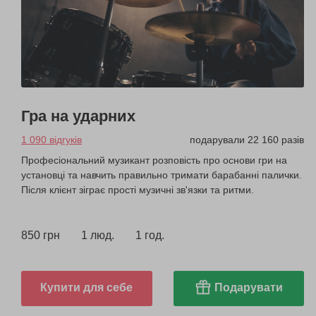
Гра на ударних
1 090 відгуків
подарували 22 160 разів
Професіональний музикант розповість про основи гри на
установці та навчить правильно тримати барабанні палички.
Після клієнт зіграє прості музичні зв'язки та ритми.
850 грн
1 люд.
1 год.
Купити для себе
Подарувати