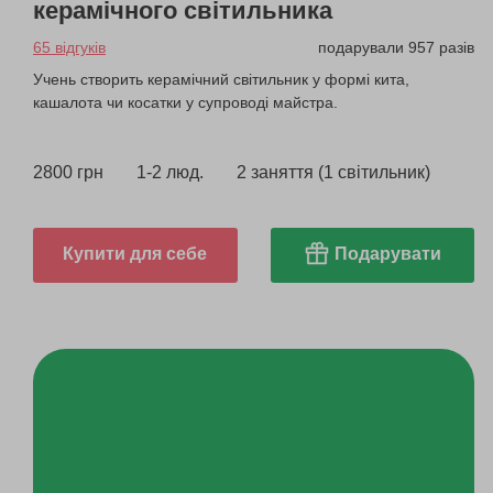
керамічного світильника
65 відгуків
подарували 957 разів
Учень створить керамічний світильник у формі кита,
кашалота чи косатки у супроводі майстра.
2800 грн
1-2 люд.
2 заняття (1 світильник)
Купити для себе
Подарувати