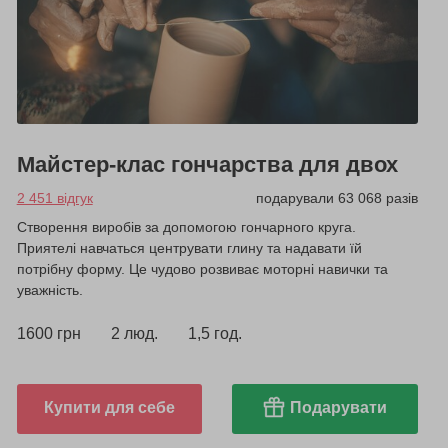
Майстер-клас гончарства для двох
2 451 відгук
подарували 63 068 разів
Створення виробів за допомогою гончарного круга.
Приятелі навчаться центрувати глину та надавати їй
потрібну форму. Це чудово розвиває моторні навички та
уважність.
1600 грн
2 люд.
1,5 год.
Купити для себе
Подарувати