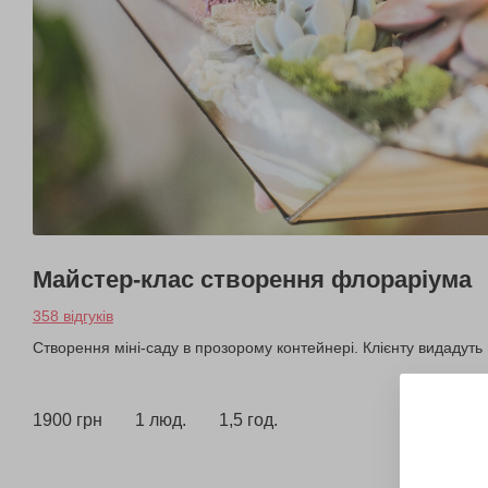
Майстер-клас створення флораріума
358 відгуків
Створення міні-саду в прозорому контейнері. Клієнту видадуть 
1900 грн
1 люд.
1,5 год.