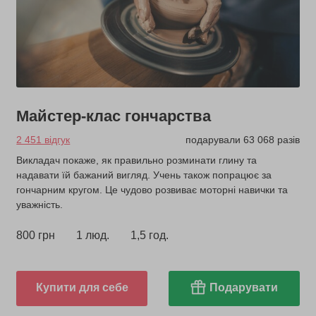
Майстер-клас гончарства
2 451 відгук
подарували 63 068 разів
Викладач покаже, як правильно розминати глину та
надавати їй бажаний вигляд. Учень також попрацює за
гончарним кругом. Це чудово розвиває моторні навички та
уважність.
800 грн
1 люд.
1,5 год.
Купити для себе
Подарувати