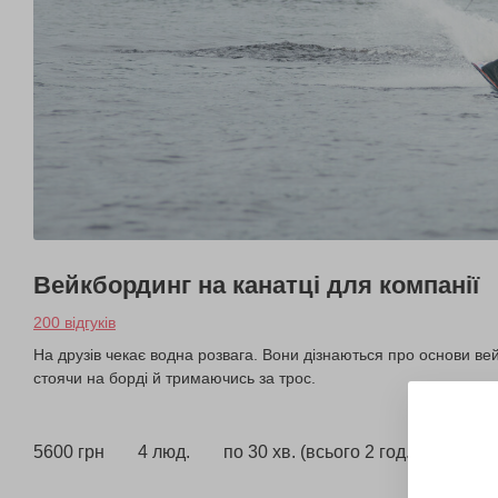
Вейкбординг на канатці для компанії
200 відгуків
На друзів чекає водна розвага. Вони дізнаються про основи вей
стоячи на борді й тримаючись за трос.
5600 грн
4 люд.
по 30 хв. (всього 2 год.)