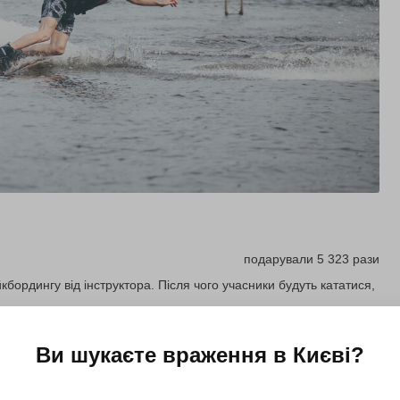
подарували 5 323 рази
кбордингу від інструктора. Після чого учасники будуть кататися,
Ви шукаєте враження в
Києві
?
Купити для себе
Подарувати