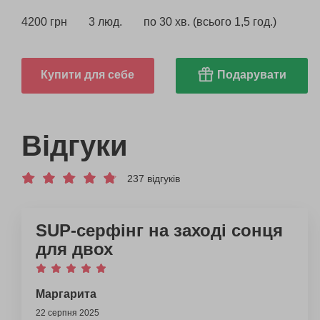
4200 грн
3 люд.
по 30 хв. (всього 1,5 год.)
Купити для себе
Подарувати
Відгуки
237 відгуків
SUP-серфінг на заході сонця
для двох
Маргарита
22 серпня 2025