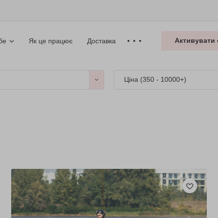
Активувати 
Як це працює
Доставка
бе
Ціна (
350 - 10000+
)