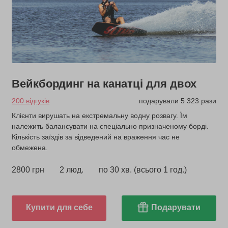
Вейкбординг на канатці для двох
200 відгуків
подарували 5 323 рази
Клієнти вирушать на екстремальну водну розвагу. Їм
належить балансувати на спеціально призначеному борді.
Кількість заїздів за відведений на враження час не
обмежена.
2800 грн
2 люд.
по 30 хв. (всього 1 год.)
Купити для себе
Подарувати