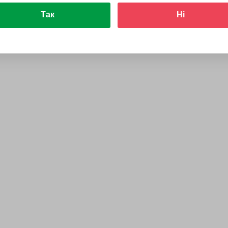
Так
Ні