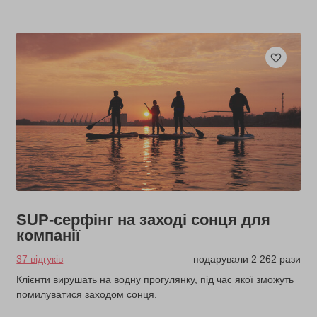
SUP-серфінг на заході сонця для
компанії
37 відгуків
подарували 2 262 рази
Клієнти вирушать на водну прогулянку, під час якої зможуть
помилуватися заходом сонця.