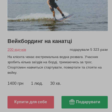
Вейкбординг на канатці
200 відгуків
подарували 5 323 рази
На клієнта чекає екстремальна водна розвага. Учасник
зробить кілька заїздів на борді, тримаючись за трос.
Спортсмен навчиться стартувати, повертати та стояти на
вейку.
1400 грн
1 люд.
30 хв.
Купити для себе
Подарувати