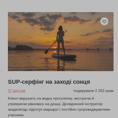
SUP-серфінг на заході сонця
37 відгуків
подарували 2 262 рази
Клієнт вирушить на водну прогулянку, веслуючи й
утримуючи рівновагу на дошці. Досвідчений інструктор
заздалегідь підготує маршрут і постійно супроводжуватиме
учасника.