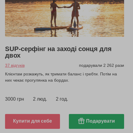
SUP-серфінг на заході сонця для
двох
37 відгуків
подарували 2 262 рази
Клієнтам розкажуть, як тримати баланс і гребти. Потім на
них чекає прогулянка на бордах.
3000 грн
2 люд.
2 год.
Купити для себе
Подарувати