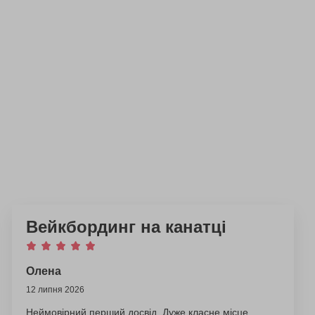
Вейкбординг на канатці
Олена
12 липня 2026
Неймовірний перший досвід. Дуже класне місце.