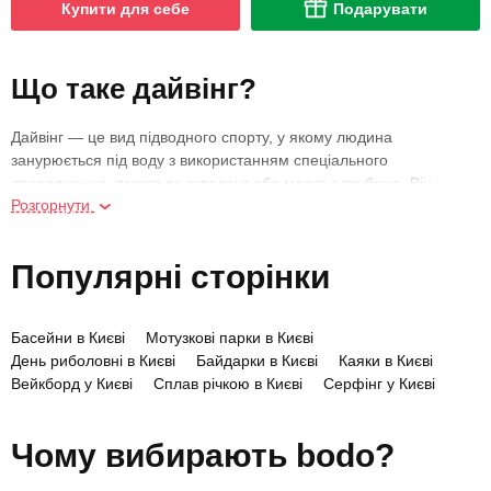
Купити для себе
Подарувати
Що таке дайвінг?
Дайвінг — це вид підводного спорту, у якому людина
занурюється під воду з використанням спеціального
спорядження, такого як акваланг або маска з трубкою. Він
Розгорнути
передбачає контроль дихання, підтримку рівноваги, орієнтацію у
водному середовищі та безпечне переміщення під водою,
розвиваючи витривалість, концентрацію і координацію
Популярні сторінки
рухів. Спорт поєднує фізичну активність, споглядання природи
та відчуття спокою, яке дарує перебування під водою.
Басейни в Києві
Мотузкові парки в Києві
Історія та розвиток дайвінгу
День риболовні в Києві
Байдарки в Києві
Каяки в Києві
Вейкборд у Києві
Сплав річкою в Києві
Серфінг у Києві
Перші спроби підводного занурення сягають античних часів,
Велосипеди в Києві
Гольф у Києві
коли нирці використовували прості кам’яні вантажі й трубки для
Чому вибирають bodo?
видобутку перлів чи губок. Сучасний спортивний дайвінг
сформувався у XX столітті завдяки винаходу акваланга Жаком-