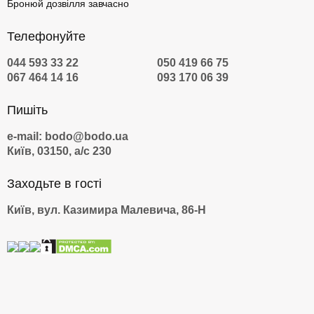
Бронюй дозвілля завчасно
з досвідченими інструкторами й перевіреними дайвінг-
центрами, які дотримуються міжнародних стандартів. Перед
Телефонуйте
зануренням ви отримаєте короткий курс теорії, навчитеся
правильно дихати та користуватися обладнанням.
044 593 33 22
050 419 66 75
067 464 14 16
093 170 06 39
Такий подарунок підійде і для тих, хто вперше пробує себе під
водою, і для тих, хто давно мріяв відкрити красу морських
глибин. Можна обрати електронний сертифікат або стильну
Пишіть
коробку, забронювати зручний час і просто насолодитися
e-mail: bodo@bodo.ua
безпечним знайомством з океанським світом разом із bodo.
Київ, 03150, а/с 230
Заходьте в гості
Київ, вул. Казимира Малевича, 86-Н