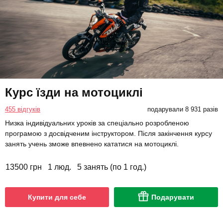
Курс їзди на мотоциклі
455 відгуків
подарували 8 931 разів
Низка індивідуальних уроків за спеціально розробленою
програмою з досвідченим інструктором. Після закінчення курсу
занять учень зможе впевнено кататися на мотоциклі.
13500 грн
1 люд.
5 занять (по 1 год.)
Купити для себе
Подарувати