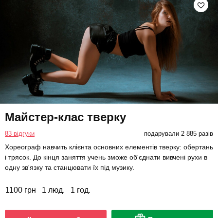
Майстер-клас тверку
83 відгуки
подарували 2 885 разів
Хореограф навчить клієнта основних елементів тверку: обертань
і трясок. До кінця заняття учень зможе об'єднати вивчені рухи в
одну зв'язку та станцювати їх під музику.
1100 грн
1 люд.
1 год.