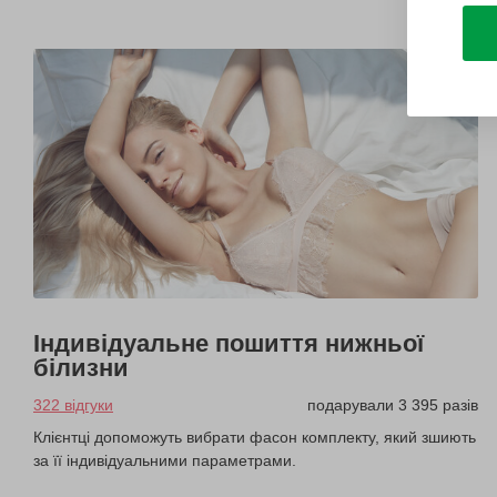
Індивідуальне пошиття нижньої
білизни
322 відгуки
подарували 3 395 разів
Клієнтці допоможуть вибрати фасон комплекту, який зшиють
за її індивідуальними параметрами.