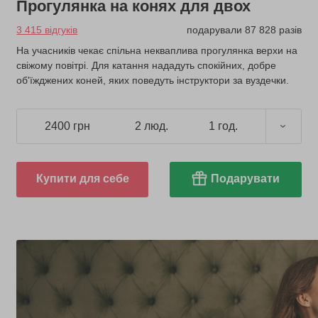
Прогулянка на конях для двох
3 415 відгуків
подарували 87 828 разів
На учасників чекає спільна некваплива прогулянка верхи на
свіжому повітрі. Для катання нададуть спокійних, добре
об'їжджених коней, яких поведуть інструктори за вуздечки.
2400 грн
2 люд.
1 год.
Купити для себе
Подарувати