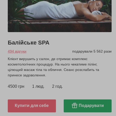
Балійське SPA
494 відгуки
подарували 5 562 рази
Клієнт вирушить у салон, де отримає комплекс
косметологічних процедур. На нього чекатиме пілінг,
цілющий масаж тіла та обличчя. Сеанс розслабить та
принесе задоволення.
4500 грн
1 люд.
2 год.
Купити для себе
Подарувати