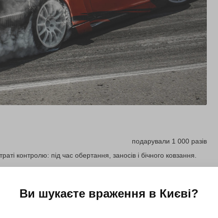
подарували 1 000 разів
аті контролю: під час обертання, заносів і бічного ковзання.
Ви шукаєте враження в
Києві
?
Купити для себе
Подарувати