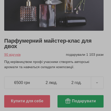
Парфумерний майстер-клас для
двох
90 відгуків
подарували 1 103 рази
Під керівництвом профі учасники створять авторські
аромати та навчаться складати композиції.
6500 грн
2 люд.
2 год.
Купити для себе
Подарувати