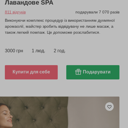
Лавандове SPA
811 відгуків
подарували 7 070 разів
Виконуючи комплекс процедур із використанням духмяної
аромаолії, майстер зробить відвідувачу не лише масаж, а
також легкий помпаж. Це допоможе розслабитися.
3000 грн
1 люд.
2 год.
Купити для себе
Подарувати