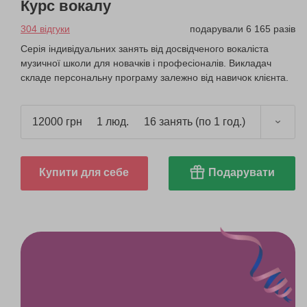
Курс вокалу
304 відгуки
подарували 6 165 разів
Серія індивідуальних занять від досвідченого вокаліста
музичної школи для новачків і професіоналів. Викладач
складе персональну програму залежно від навичок клієнта.
12000 грн
1 люд.
16 занять (по 1 год.)
Купити для себе
Подарувати