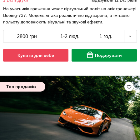
1 143 відгуки
подарували 11 245 разів
На учасників враження чекає віртуальний політ на авіатренажері
Boeing-737. Модель літака реалістично відтворена, а імітацію
польоту доповнюють візуальні та звукові ефекти.
2800 грн
1-2 люд.
1 год.
Купити для себе
Подарувати
Топ продажів