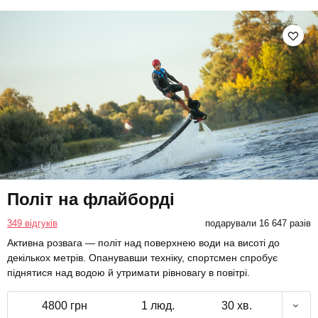
Політ на флайборді
349 відгуків
подарували 16 647 разів
Активна розвага — політ над поверхнею води на висоті до
декількох метрів. Опанувавши техніку, спортсмен спробує
піднятися над водою й утримати рівновагу в повітрі.
4800 грн
1 люд.
30 хв.