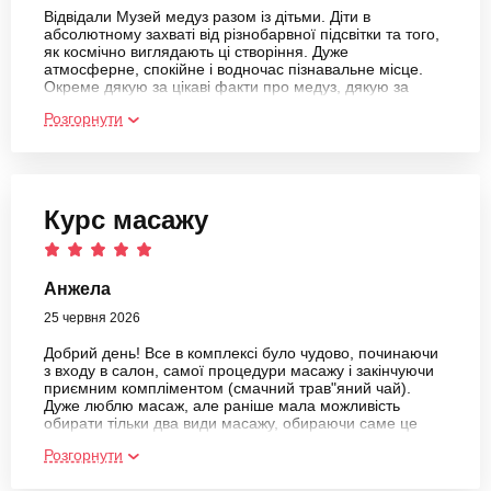
Відвідали Музей медуз разом із дітьми. Діти в
абсолютному захваті від різнобарвної підсвітки та того,
як космічно виглядають ці створіння. Дуже
атмосферне, спокійне і водночас пізнавальне місце.
Окреме дякую за цікаві факти про медуз, дякую за
екскурсію — навіть дорослі дізналися багато нового.
Розгорнути
Курс масажу
Анжела
25 червня 2026
Добрий день! Все в комплексі було чудово, починаючи
з входу в салон, самої процедури масажу і закінчуючи
приємним компліментом (смачний трав"яний чай).
Дуже люблю масаж, але раніше мала можливість
обирати тільки два види масажу, обираючи саме це
враження, для мене це буде чудова можливість
Розгорнути
спробувати різні види масажу та обрати для себе
найкращий варіант. Ідея подарунків-вражень - чудова,