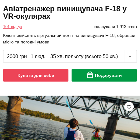
Авіатренажер винищувача F-18 у
VR-окулярах
101 відгук
подарували 1 913 разів
Клієнт здійснить віртуальний політ на винищувачі F-18, обравши
місію та погодні умови.
2000 грн
1 люд.
35 хв. польоту (всього 50 хв.)
Купити для себе
Подарувати