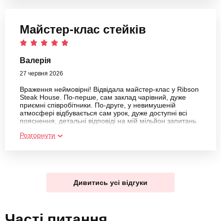
кожен може обрати саме те враження, що йому
найбільше підходить. Подарунок отримала від чоловіка,
він в мене полюбляє дарувати оригінальні подарунки.
Це дуже добре, що ви займаєтеся такою прекрасною
Майстер-клас стейків
справою, як подарунки-враження, що допомагаєте
людям отримувати яскраві, позитивні та незабутні
враження.
Валерія
27 червня 2026
Враження неймовірні! Відвідала майстер-клас у Ribson
Steak House. По-перше, сам заклад чарівний, дуже
приємні співробітники. По-друге, у невимушеній
атмосфері відбувається сам урок, дуже доступні всі
пояснення, детальні відповіді на мій мільйон запитань
:) Неймовірно смачно було, хочеться повторити вдома.
Розгорнути
Ще приємно здивувало, що каву, випиту перед
враженням, закрили так. Дуже рекомендую любителям
м'яса
Дивитись усі відгуки
Часті питання