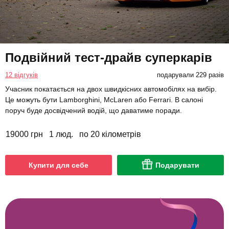
Подвійний тест-драйв суперкарів
12 відгуків
подарували 229 разів
Учасник покатається на двох швидкісних автомобілях на вибір.
Це можуть бути Lamborghini, McLaren або Ferrari. В салоні
поруч буде досвідчений водій, що даватиме поради.
19000 грн
1 люд.
по 20 кілометрів
Купити для себе
Подарувати