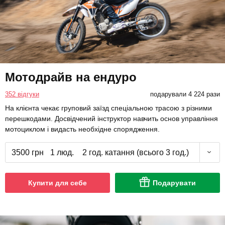
Мотодрайв на ендуро
352 відгуки
подарували 4 224 рази
На клієнта чекає груповий заїзд спеціальною трасою з різними
перешкодами. Досвідчений інструктор навчить основ управління
мотоциклом і видасть необхідне спорядження.
3500 грн
1 люд.
2 год. катання (всього 3 год.)
Купити для себе
Подарувати