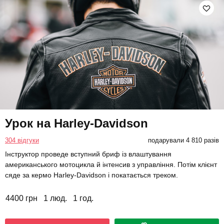
Урок на Harley-Davidson
304 відгуки
подарували 4 810 разів
Інструктор проведе вступний бриф із влаштування
американського мотоцикла й інтенсив з управління. Потім клієнт
сяде за кермо Harley-Davidson і покатається треком.
4400 грн
1 люд.
1 год.