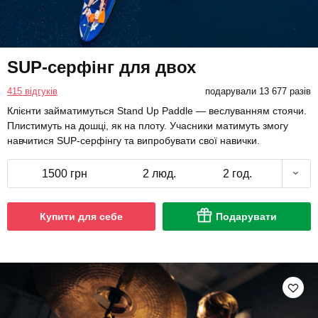
SUP-серфінг для двох
415 відгуків
подарували 13 677 разів
Клієнти займатимуться Stand Up Paddle — веслуванням стоячи.
Плистимуть на дошці, як на плоту. Учасники матимуть змогу
навчитися SUP-серфінгу та випробувати свої навички.
1500 грн
2 люд.
2 год.
Купити для себе
Подарувати