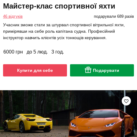
Майстер-клас спортивної яхти
46 відгуків
подарували 689 разів
Учасник зможе стати за штурвал спортивної вітрильної яхти,
примірявши на себе роль капітана судна. Професійний
інструктор навчить клієнтів усіх тонкощів керування.
6000 грн
до 5 люд.
3 год.
Купити для себе
Подарувати