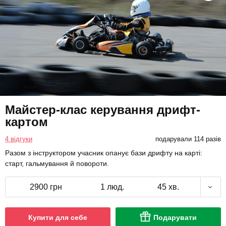
Майстер-клас керування дрифт-
картом
4 відгуки
подарували 114 разів
Разом з інструктором учасник опанує бази дрифту на карті:
старт, гальмування й повороти.
2900 грн
1 люд.
45 хв.
Купити для себе
Подарувати