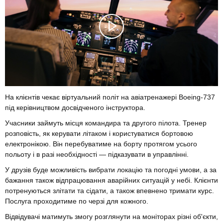
На клієнтів чекає віртуальний політ на авіатренажері Boeing-737
під керівництвом досвідченого інструктора.
Учасники займуть місця командира та другого пілота. Тренер
розповість, як керувати літаком і користуватися бортовою
електронікою. Він перебуватиме на борту протягом усього
польоту і в разі необхідності — підказувати в управлінні.
У друзів буде можливість вибрати локацію та погодні умови, а за
бажання також відпрацювання аварійних ситуацій у небі. Клієнти
потренуються злітати та сідати, а також впевнено тримати курс.
Послуга проходитиме по черзі для кожного.
Відвідувачі матимуть змогу розглянути на моніторах різні об'єкти,