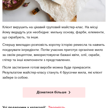
Клієнт вирушить на цікавий груповий майстер-клас. На місці
йому видадуть усе необхідне: мильну основу, фарби, елементи,
що скрабують, та інше.
Спершу викладач розповість коротку історію ремесла та навчить
поєднувати інгредієнти. Потім учасник приготує органічне мило
за своїм рецептом, використовуючи бажані квіти, олії, скраби,
глітер та інші компоненти з представлених.
Після застигання готові вироби можна буде прикрасити.
Результатом майстер-класу стануть 4 брусочки мила, які клієнт
забере із собою.
Дізнатися більше
Усі подарунки у категорії:
Творчість