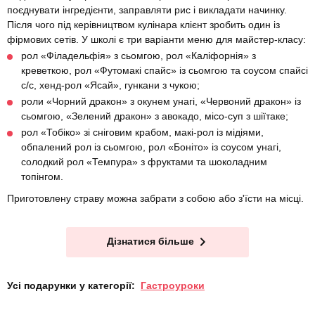
поєднувати інгредієнти, заправляти рис і викладати начинку.
Після чого під керівництвом кулінара клієнт зробить один із
фірмових сетів. У школі є три варіанти меню для майстер-класу:
рол «Філадельфія» з сьомгою, рол «Каліфорнія» з
креветкою, рол «Футомакі спайс» із сьомгою та соусом спайсі
с/с, хенд-рол «Ясай», гункани з чукою;
роли «Чорний дракон» з окунем унагі, «Червоний дракон» із
сьомгою, «Зелений дракон» з авокадо, місо-суп з шіїтаке;
рол «Тобіко» зі сніговим крабом, макі-рол із мідіями,
обпалений рол із сьомгою, рол «Боніто» із соусом унагі,
солодкий рол «Темпура» з фруктами та шоколадним
топінгом.
Приготовлену страву можна забрати з собою або з'їсти на місці.
Дізнатися більше
Усі подарунки у категорії:
Гастроуроки