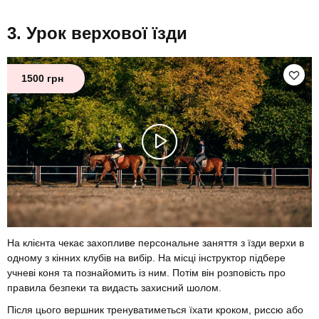
Урок верхової їзди
1500 грн
На клієнта чекає захопливе персональне заняття з їзди верхи в
одному з кінних клубів на вибір. На місці інструктор підбере
учневі коня та познайомить із ним. Потім він розповість про
правила безпеки та видасть захисний шолом.
Після цього вершник тренуватиметься їхати кроком, риссю або