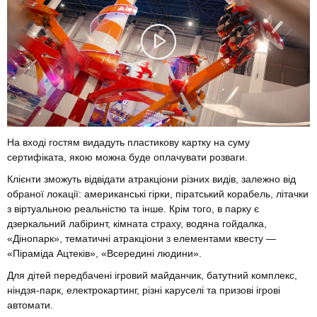
На вході гостям видадуть пластикову картку на суму
сертифіката, якою можна буде оплачувати розваги.
Клієнти зможуть відвідати атракціони різних видів, залежно від
обраної локації: американські гірки, піратський корабель, літачки
з віртуальною реальністю та інше. Крім того, в парку є
дзеркальний лабіринт, кімната страху, водяна гойдалка,
«Дінопарк», тематичні атракціони з елементами квесту —
«Піраміда Ацтеків», «Всередині людини».
Для дітей передбачені ігровий майданчик, батутний комплекс,
ніндзя-парк, електрокартинг, різні каруселі та призові ігрові
автомати.