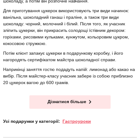
шоколаду, а потім він розпочне навчання.
Для приготування цукерок використовують три види начинок:
ванільна, шоколадний ганаш і праліне, а також три види
шоколаду: чорний, молочний і білий. Після того, як учасник
зліпить цукерки, він прикрасить солодощі їстівним декором:
горіхами, рисовими кульками, кунжутом, кольоровим цукром,
кокосовою стружкою.
Потім клієнт запакує цукерки в подарункову коробку, і його
нагородять сертифікатом майстра шоколадної справи.
Наприкінці заняття гостю подадуть напій: лимонад або какао на
вибір. Після майстер-класу учасник забере із собою приблизно
20 цукерок вагою до 600 грамів.
Дізнатися більше
Усі подарунки у категорії:
Гастроуроки