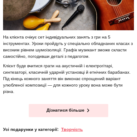
На клієнта очікує сет індивідуальних занять з гри на 5
інструментах. Уроки пройдуть у спеціально обладнаних класах з
високим рівнем шумоізоляції. Графік музикант зможе скласти
самостійно, погодивши деталі з педагогом.
Клієнт буде вчитися грати на акустичній і електрогітарі,
синтезаторі, класичній ударній установці й етнічних барабанах.
Під кінець кожного заняття він виконає спрощений варіант
улюбленої композиції — для кожного уроку вона може бути
різна.
Дізнатися більше
Усі подарунки у категорії:
Творчість