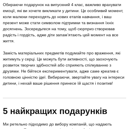
Обираючи подарунок на випускний 4 клас, важливо врахувати
емоції, які ви хочете викликати у дитини. Це особливий момент,
коли малюки переходять до нових етапів навчання, і ваш
презент може стати символом підтримки та визнання їхніх
досягнень. Зосередьтеся на тому, щоб сюрприз створював
радість і гордість, адже діти запам’ятають цей момент на все
життя.
Замість матеріальних предметів подумайте про враження, які
житимуть у серці. Це можуть бути активності, що заохочують
розвиток творчих здібностей або сприяють спілкуванню з
друзями. Не бійтеся експериментувати, адже саме креатив є
головною цінністю ідеї. Вибираючи, звертайте увагу на інтереси
дитини, і нехай ваше рішення принесе їй щастя і позитив!
5 найкращих подарунків
Ми ретельно підходимо до вибору компаній, що надають