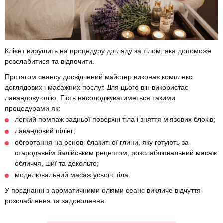
Клієнт вирушить на процедуру догляду за тілом, яка допоможе
розслабитися та відпочити.
Протягом сеансу досвідчений майстер виконає комплекс
доглядових і масажних послуг. Для цього він використає
лавандову олію. Гість насолоджуватиметься такими
процедурами як:
легкий помпаж задньої поверхні тіла і зняття м'язових блоків;
лавандовий пілінг;
обгортання на основі блакитної глини, яку готують за
стародавнім балійським рецептом, розслаблювальний масаж
обличчя, шиї та декольте;
моделювальний масаж усього тіла.
У поєднанні з ароматичними оліями сеанс викличе відчуття
розслаблення та задоволення.