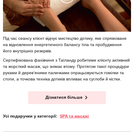
Під час сеансу клієнт відчує мистецтво дотику, яке спрямоване
на відновлення енергетичного балансу тіла та пробудження
його внутрішніх резервів.
Сертифікована фахівчиня з Таїланду робитиме клієнту активний
та жорсткий масаж, що знімає втому. Протягом такої процедури
руками й дерев’яними паличками опрацьовуються гомілки та
стопи, а точкова техніка дотиків впливає на суглоби й кістки.
Дізнатися більше
Усі подарунки у категорії:
SPA та масажі