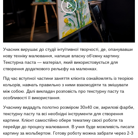
Учасник вирушає до студії інтуїтивної творчості, де, опанувавши
нову техніку малювання, напише власну об’ємну картину.
Текстурна паста — матеріал, який використовується для
створення додаткового рельєфу на малюнках.
Під час вступної частини заняття клієнта ознайомлять із теорією
кольорів, навчать правильно з ними взаємодіяти та змішувати
між собою. Далі викладач розповість про текстурну пасту та
особливості її використання.
Учаснику видадуть полотно розміром 30х40 см, акрилові фарби,
текстурну пасту та всі необхідні інструменти для створення
картини. Клієнт самостійно обере тематику своєї роботи та
перейде до процесу малювання. В учня буде можливість писати
картину за мольбертом. Готову роботу можна забрати через 2-3