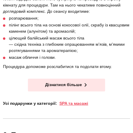
кімнату для процедури. Там на нього чекатиме повноцінний
доглядовий комплекс. До сеансу входитиме:
розпарювання;
пілінг всього тіла на основі кокосової олії, скрабу із квасцовим
каменем (алунітом) та аромаолій;
цілющий балійський масаж всього тіла
— східна техніка з глибоким опрацюванням м'язів, м'якими
розтягуваннями та ароматерапією;
масаж обличчя і голови.
Процедура допоможе розслабитися та подолати втому.
Дізнатися більше
Усі подарунки у категорії:
SPA та масажі