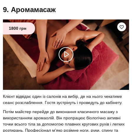
Аромамасаж
1800 грн
Клієнт відвідає один із салонів на вибір, де на нього чекатиме
сеанс розслаблення. Гостя зустрінуть і проведуть до кабінету.
Потім майстер перейде до виконання класичного масажу з
використанням аромаолій. Він пропрацює біологічно активні
точки всього тіла за допомогою плавних кругових рухів і легких
розтирань. Професіонал м'яко розімне ноги, руки, спину та