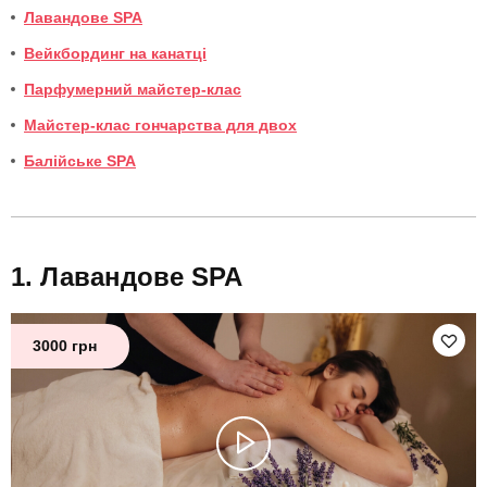
Лавандове SPA
Вейкбординг на канатці
Парфумерний майстер-клас
Майстер-клас гончарства для двох
Балійське SPA
Лавандове SPA
3000 грн