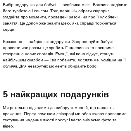
Вибір подарунка для бабусі — особлива місія. Важливо наділити
його турботою і сенсом. Тож, перш ніж обрати сюрприз,
згадайте про моменти, проведені разом, чи про її улюблені
заняття. Це допоможе знайти ідею, яка справді торкнеться
серця.
Враження — найцінніші подарунки. Запропонуйте бабусі
провести час разом: це зробить її щасливою та посприяє
створенню нових спогадів. Емоції, які вона відчує, стануть
найбільшим скарбом — і ви побачите, як сяятиме усмішка на її
обличчі. Для незабутніх моментів обирайте bodo!
5 найкращих подарунків
Ми ретельно підходимо до вибору компаній, що надають
враження. Перед початком співпраці ми обов'язково проводимо
тестування надання якості послуг і часто знімаємо фото та
відео.