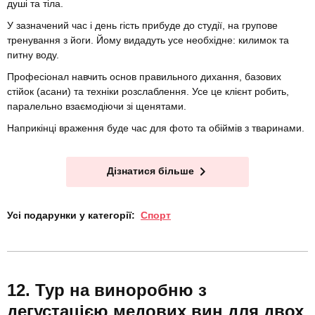
душі та тіла.
У зазначений час і день гість прибуде до студії, на групове
тренування з йоги. Йому видадуть усе необхідне: килимок та
питну воду.
Професіонал навчить основ правильного дихання, базових
стійок (асани) та техніки розслаблення. Усе це клієнт робить,
паралельно взаємодіючи зі щенятами.
Наприкінці враження буде час для фото та обіймів з тваринами.
Дізнатися більше
Усі подарунки у категорії:
Спорт
Тур на виноробню з
дегустацією медових вин для двох