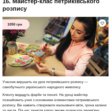
Майстер-клас петриківського
розпису
1050 грн
Учасник вирушить на урок петриківського розпису —
самобутнього українського народного живопису.
Клієнту видадуть фарби та пензлі. На уроці майстер
познайомить учня з основними елементами петриківського
розпису. Він навчить створювати мальовничі квіти, грона калини
та листя. Під час заняття клієнт зможе розписати дерев'яну