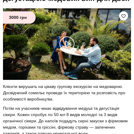
3000 грн
Клієнти вирушать на цікаву групову екскурсію на медоварню.
Досвідчений сомельє проведе їх територією та розповість про
особливості виробництва.
Потім на учасників чекає відвідування медуші та дегустація
сікери. Кожен спробує по 50 мл 8 видів молодої та 3 видів
органічної сікери. До напоїв подадуть сирні закуски з фірмовим
медом, горіхами та гріссіні, фірмову страву — запечених
равликів, а також пляшку мінеральної води.