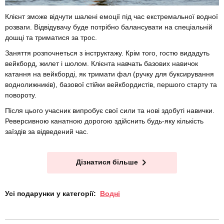
Клієнт зможе відчути шалені емоції під час екстремальної водної
розваги. Відвідувачу буде потрібно балансувати на спеціальній
дошці та триматися за трос.
Заняття розпочнеться з інструктажу. Крім того, гостю видадуть
вейкборд, жилет і шолом. Клієнта навчать базових навичок
катання на вейкборді, як тримати фал (ручку для буксирування
воднолижників), базової стійки вейкбордистів, першого старту та
повороту.
Після цього учасник випробує свої сили та нові здобуті навички.
Реверсивною канатною дорогою здійснить будь-яку кількість
заїздів за відведений час.
Дізнатися більше
Усі подарунки у категорії:
Водні