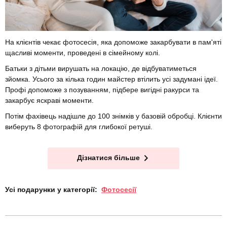
На клієнтів чекає фотосесія, яка допоможе закарбувати в пам'яті
щасливі моменти, проведені в сімейному колі.
Батьки з дітьми вирушать на локацію, де відбуватиметься
зйомка. Усього за кілька годин майстер втілить усі задумані ідеї.
Профі допоможе з позуванням, підбере вигідні ракурси та
закарбує яскраві моменти.
Потім фахівець надішле до 100 знімків у базовій обробці. Клієнти
виберуть 8 фотографій для глибокої ретуші.
Дізнатися більше
Усі подарунки у категорії:
Фотосесії