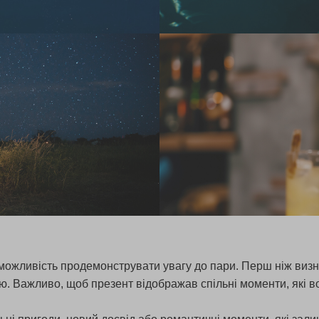
ожливість продемонструвати увагу до пари. Перш ніж визна
ію. Важливо, щоб презент відображав спільні моменти, які в