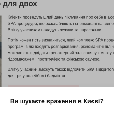
b для двох
Клієнти проведуть цілий день піклування про себе в аю
SPA процедури, шо розслабляють і спрямовані на відно
Влітку учасникам нададуть лежаки та парасольки.
Потім кожен гість визначиться, який комплекс SPA про
програм, в які входять розпарювання, різноманітні пілін
можливість відвідати тренажерний зал, соляну кімнату
гідромасажем і протитечією та фінською сауною.
Влітку учасники зможуть також відпочити біля відкритого
для гри у волейбол і бадмінтон.
Дізнатися більше
Усі подарунки 
Ви шукаєте враження в
Києві
?