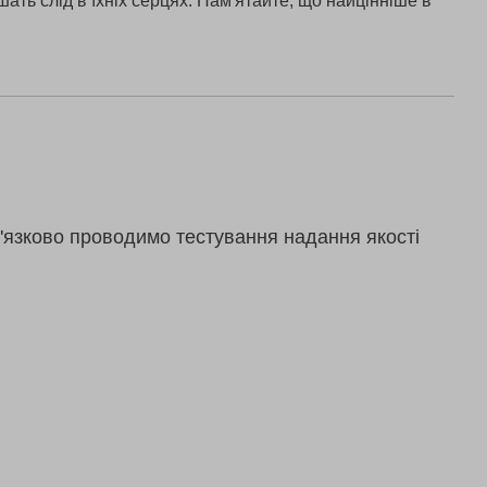
ать слід в їхніх серцях. Пам'ятайте, що найцінніше в
'язково проводимо тестування надання якості