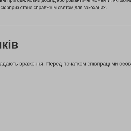
ні пригоди, новий досвід або романтичні моменти, які залиш
ш сюрприз стане справжнім святом для закоханих.
ків
адають враження. Перед початком співпраці ми обов