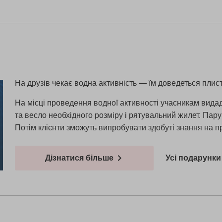
На друзів чекає водна активність — їм доведеться плист
На місці проведення водної активності учасникам вида
та весло необхідного розміру і рятувальний жилет. Пару 
Потім клієнти зможуть випробувати здобуті знання на п
Дізнатися більше
Усі подарунки 