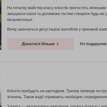
На початку майстер-класу клієнтів пригостять келихам
змішувати напої та допоможе гостям створити будь-які д
безалкогольні.
Вечір закінчиться дегустацією коктейлів у приємній комп
Дізнатися більше
Усі подарунки 
і
Клієнти прибудуть на картодром. Тренер проведе інструкт
зіткнень. Також водії отримають необхідне спорядження
У карта — автоматичне зчеплення, пружна підвіска і жо