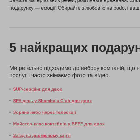
Замість матеріальних речей, розгляньте враження. Спіль
подарунку — емоції. Обирайте з любов’ю на bodo, і ва
5 найкращих подарун
Ми ретельно підходимо до вибору компаній, що н
послуг і часто знімаємо фото та відео.
SUP-серфінг для двох
SPA день у Shambala Club для двох
Зоряне небо через телескоп
Майстер-клас коктейлів у BEEF для двох
Заїзд на двомісному карті