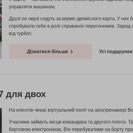
управляти машиною.
Друзі по черзі сядуть за кермо двомісного карта. У них
спробувати себе в ролі справжніх перегонників. Заряд 
від турбот.
Дізнатися більше
Усі подарунки 
7 для двох
На клієнтів чекає віртуальний політ на авіатренажері B
Учасники займуть місця командира та другого пілота. Тр
бортовою електронікою. Він перебуватиме на борту прот