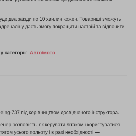
 буде два заїзди по 10 хвилин кожен. Товариші зможуть
адреналіну дасть змогу покращити настрій та відпочити
у категорії:
Авто/мото
oeing-737 під керівництвом досвідченого інструктора.
енер розповість, як керувати літаком і користуватися
ягом усього польоту і в разі необхідності —