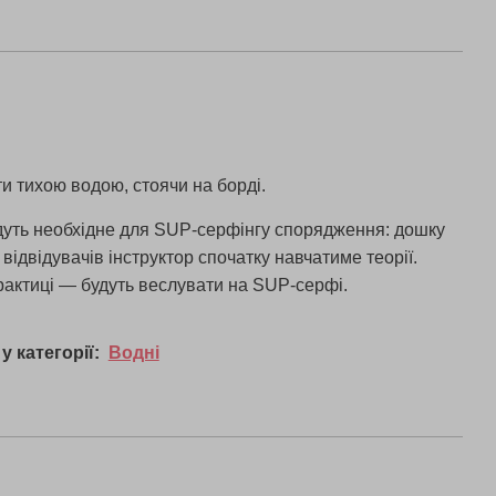
и тихою водою, стоячи на борді.
дуть необхідне для SUP-серфінгу спорядження: дошку
відвідувачів інструктор спочатку навчатиме теорії.
рактиці — будуть веслувати на SUP-серфі.
у категорії:
Водні