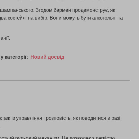
и шампанського. Згодом бармен продемонструє, як
ва коктейлі на вибір. Вони можуть бути алкогольні та
анії.
у категорії:
Новий досвід
аж із управління і розповість, як поводитися в разі
.
рсткий рульовий механізм. Це дозволяє з легкістю