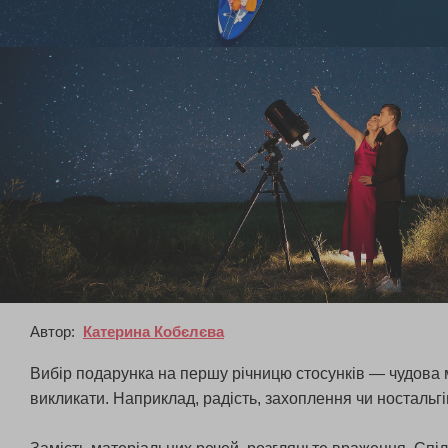
Автор:
Катерина Кобєлєва
Вибір подарунка на першу річницю стосунків — чудова м
викликати. Наприклад, радість, захоплення чи ностальг