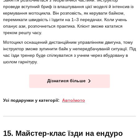
проведе вступний бриф із влаштування цієї моделі й інтенсив із
кермування мотоцикла. Він розповість, як керувати байком,
перемикати швидкість і їздити на 1–3 передачах. Коли учень
опанує ази, розпочнеться практика. Клієнт зможе кататися
треком решту часу.
Мотоцикл оснащений дистанційним управлінням двигуна, тому
інструктор зможе зупинити байк у непередбачуваній ситуації. Під
час їзди тренер буде спілкуватися з учнем через вбудовану в
шолом гарнітуру.
Дізнатися більше
Усі подарунки у категорії:
Авто/мото
Майстер-клас їзди на ендуро