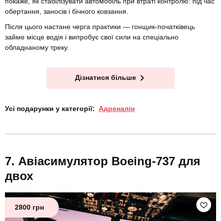
покаже, як стабілізувати автомобіль при втраті контролю: під час
обертання, заносів і бічного ковзання.
Після цього настане черга практики — гонщик-початківець
займе місце водія і випробує свої сили на спеціально
обладнаному треку.
Дізнатися більше
Усі подарунки у категорії:
Адреналін
Авіасимулятор Boeing-737 для
двох
2800 грн