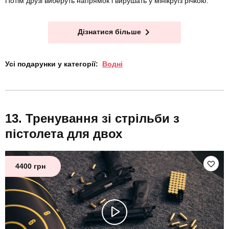
Потім друзі виберуть напрямок і вирушать у мінікруїз річкою.
Дізнатися більше
Усі подарунки у категорії:
Водні
Тренування зі стрільби з
пістолета для двох
4400 грн