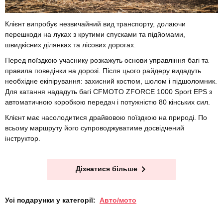
Клієнт випробує незвичайний вид транспорту, долаючи
перешкоди на луках з крутими спусками та підйомами,
швидкісних ділянках та лісових дорогах.
Перед поїздкою учаснику розкажуть основи управління багі та
правила поведінки на дорозі. Після цього райдеру видадуть
необхідне екіпірування: захисний костюм, шолом і підшоломник.
Для катання нададуть багі CFMOTO ZFORCE 1000 Sport EPS з
автоматичною коробкою передач і потужністю 80 кінських сил.
Клієнт має насолодитися драйвовою поїздкою на природі. По
всьому маршруту його супроводжуватиме досвідчений
інструктор.
Дізнатися більше
Усі подарунки у категорії:
Авто/мото