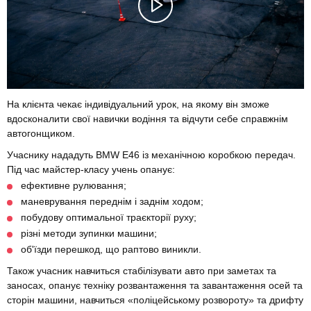
На клієнта чекає індивідуальний урок, на якому він зможе
вдосконалити свої навички водіння та відчути себе справжнім
автогонщиком.
Учаснику нададуть BMW E46 із механічною коробкою передач.
Під час майстер-класу учень опанує:
ефективне рулювання;
маневрування переднім і заднім ходом;
побудову оптимальної траєкторії руху;
різні методи зупинки машини;
об'їзди перешкод, що раптово виникли.
Також учасник навчиться стабілізувати авто при заметах та
заносах, опанує техніку розвантаження та завантаження осей та
сторін машини, навчиться «поліцейському розвороту» та дрифту