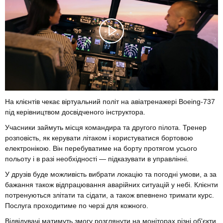
На клієнтів чекає віртуальний політ на авіатренажері Boeing-737
під керівництвом досвідченого інструктора.
Учасники займуть місця командира та другого пілота. Тренер
розповість, як керувати літаком і користуватися бортовою
електронікою. Він перебуватиме на борту протягом усього
польоту і в разі необхідності — підказувати в управлінні.
У друзів буде можливість вибрати локацію та погодні умови, а за
бажання також відпрацювання аварійних ситуацій у небі. Клієнти
потренуються злітати та сідати, а також впевнено тримати курс.
Послуга проходитиме по черзі для кожного.
Відвідувачі матимуть змогу розглянути на моніторах різні об'єкти,