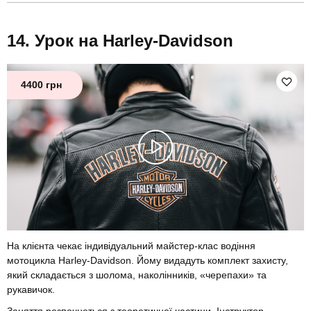
Урок на Harley-Davidson
4400 грн
На клієнта чекає індивідуальний майстер-клас водіння
мотоцикла Harley-Davidson. Йому видадуть комплект захисту,
який складається з шолома, наколінників, «черепахи» та
рукавичок.
Заняття розпочнеться з теоретичної частини. Інструктор