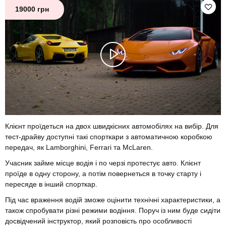
19000 грн
Клієнт проїдеться на двох швидкісних автомобілях на вибір. Для
тест-драйву доступні такі спорткари з автоматичною коробкою
передач, як Lamborghini, Ferrari та McLaren.
Учасник займе місце водія і по черзі протестує авто. Клієнт
проїде в одну сторону, а потім повернеться в точку старту і
пересяде в інший спорткар.
Під час враження водій зможе оцінити технічні характеристики, а
також спробувати різні режими водіння. Поруч із ним буде сидіти
досвідчений інструктор, який розповість про особливості