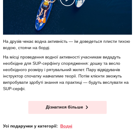
На друзів чекає водна активність — їм доведеться плисти тихою
водою, стоячи на борді.
На місці проведення водної активності учасникам видадуть
необхідне для SUP-серфінгу спорядження: дошку та весло
необхідного розміру і рятувальний жилет. Пару відвідувачів
інструктор спочатку навчатиме теорії. Потім клієнти зможуть
випробувати здобуті знання на практиці — будуть веслувати на
SUP-серфі.
Дізнатися більше
Усі подарунки у категорії:
Водні