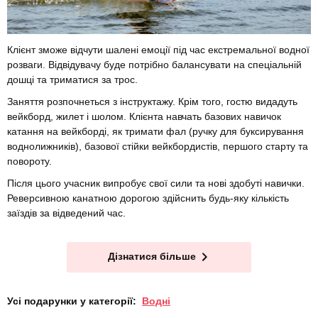
Клієнт зможе відчути шалені емоції під час екстремальної водної
розваги. Відвідувачу буде потрібно балансувати на спеціальній
дошці та триматися за трос.
Заняття розпочнеться з інструктажу. Крім того, гостю видадуть
вейкборд, жилет і шолом. Клієнта навчать базових навичок
катання на вейкборді, як тримати фал (ручку для буксирування
воднолижників), базової стійки вейкбордистів, першого старту та
повороту.
Після цього учасник випробує свої сили та нові здобуті навички.
Реверсивною канатною дорогою здійснить будь-яку кількість
заїздів за відведений час.
Дізнатися більше
Усі подарунки у категорії:
Водні