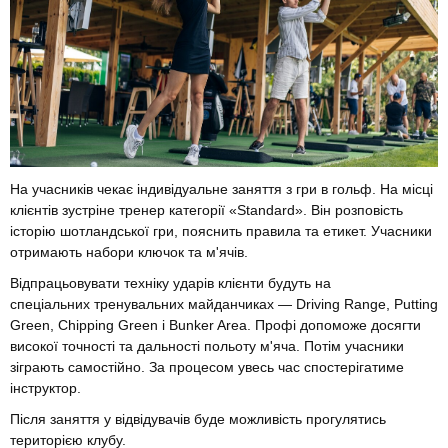
На учасників чекає індивідуальне заняття з гри в гольф. На місці
клієнтів зустріне тренер категорії «Standard». Він розповість
історію шотландської гри, пояснить правила та етикет. Учасники
отримають набори ключок та м'ячів.
Відпрацьовувати техніку ударів клієнти будуть на
спеціальних тренувальних майданчиках — Driving Range, Putting
Green, Chipping Green і Bunker Area. Профі допоможе досягти
високої точності та дальності польоту м'яча. Потім учасники
зіграють самостійно. За процесом увесь час спостерігатиме
інструктор.
Після заняття у відвідувачів буде можливість прогулятись
територією клубу.