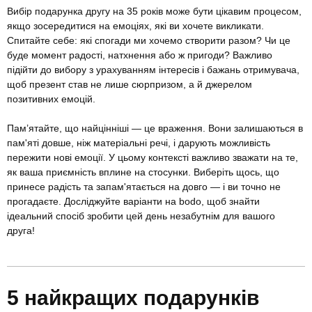
Вибір подарунка другу на 35 років може бути цікавим процесом,
якщо зосередитися на емоціях, які ви хочете викликати.
Спитайте себе: які спогади ми хочемо створити разом? Чи це
буде момент радості, натхнення або ж пригоди? Важливо
підійти до вибору з урахуванням інтересів і бажань отримувача,
щоб презент став не лише сюрпризом, а й джерелом
позитивних емоцій.
Пам’ятайте, що найцінніші — це враження. Вони залишаються в
пам'яті довше, ніж матеріальні речі, і дарують можливість
пережити нові емоції. У цьому контексті важливо зважати на те,
як ваша приємність вплине на стосунки. Виберіть щось, що
принесе радість та запам'ятається на довго — і ви точно не
прогадаєте. Досліджуйте варіанти на bodo, щоб знайти
ідеальний спосіб зробити цей день незабутнім для вашого
друга!
5 найкращих подарунків