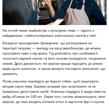
На гостей чекає знайомство з культурою пива — одного з
найдавніших і найпопулярніших алкогольних напоїв у світі.
Екскурсія проходитиме броварнею, що розташована на
території тапруму — закладу на місці виробництва, де можна
скуштувати пиво з-під крана. Гід розповість про особливості
технології варіння напою та його основні інгредієнти, поєднання
смаків. Друзі дізнаються, які закуски краще підходять до різних
видів цього алкоголю, а також зможуть поставити запитання, що
цікавлять.
Потім учасники перейдуть до барної стійки, щоб скуштувати
місцеві сорти пива. Бармен розкаже про асортимент та як
правильно дегустувати напій. Кожному подадуть 6 видів пива на
вибір об'ємом по 100 мл. Окрім того, гостям запропонують легкі
закуски, до яких входять в’ялене мʼясо й картопля фрі з соусом.