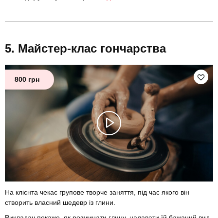
Майстер-клас гончарства
800 грн
На клієнта чекає групове творче заняття, під час якого він
створить власний шедевр із глини.
Викладач покаже, як розминати глину, надавати їй бажаний вид,