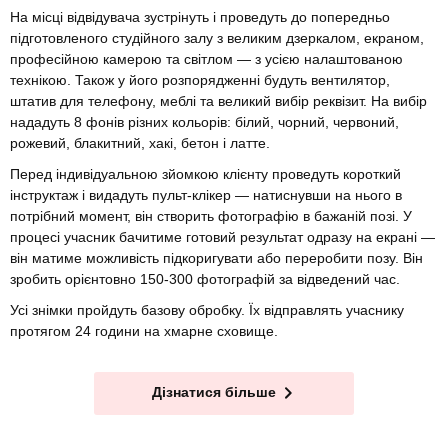
На місці відвідувача зустрінуть і проведуть до попередньо
підготовленого студійного залу з великим дзеркалом, екраном,
професійною камерою та світлом — з усією налаштованою
технікою. Також у його розпорядженні будуть вентилятор,
штатив для телефону, меблі та великий вибір реквізит. На вибір
нададуть 8 фонів різних кольорів: білий, чорний, червоний,
рожевий, блакитний, хакі, бетон і латте.
Перед індивідуальною зйомкою клієнту проведуть короткий
інструктаж і видадуть пульт-клікер — натиснувши на нього в
потрібний момент, він створить фотографію в бажаній позі. У
процесі учасник бачитиме готовий результат одразу на екрані —
він матиме можливість підкоригувати або переробити позу. Він
зробить орієнтовно 150-300 фотографій за відведений час.
Усі знімки пройдуть базову обробку. Їх відправлять учаснику
протягом 24 години на хмарне сховище.
Дізнатися більше