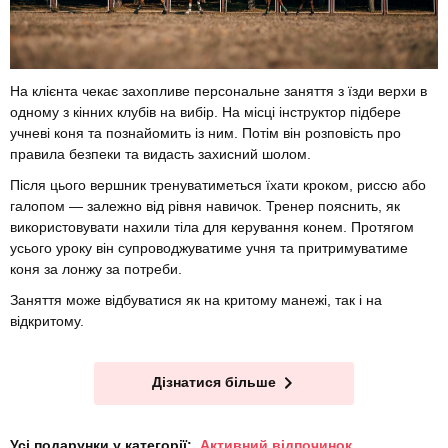
На клієнта чекає захопливе персональне заняття з їзди верхи в
одному з кінних клубів на вибір. На місці інструктор підбере
учневі коня та познайомить із ним. Потім він розповість про
правила безпеки та видасть захисний шолом.
Після цього вершник тренуватиметься їхати кроком, риссю або
галопом — залежно від рівня навичок. Тренер пояснить, як
використовувати нахили тіла для керування конем. Протягом
усього уроку він супроводжуватиме учня та притримуватиме
коня за лонжу за потреби.
Заняття може відбуватися як на критому манежі, так і на
відкритому.
Дізнатися більше
Усі подарунки у категорії:
Активний відпочинок