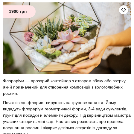
1900 грн
Флораріум — прозорий контейнер з отвором збоку або зверху,
який призначений для створення композиції з вологолюбних
рослин.
Початківець-флорист вирушить на групове заняття. Йому
видадуть флораріум геометричної форми, 3-4 види сукулентів,
ґрунт для посадки й елементи декору. Під керівництвом майстра
учасник створить міні-сад. Наставник розповість про правила
поєднання рослин і відкриє декілька секретів із догляду за
сукулентами.