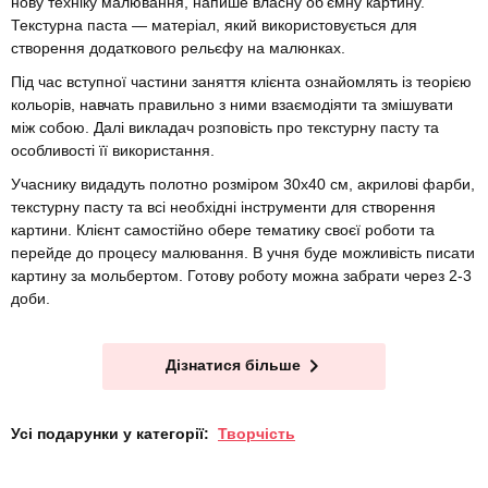
нову техніку малювання, напише власну об’ємну картину.
Текстурна паста — матеріал, який використовується для
створення додаткового рельєфу на малюнках.
Під час вступної частини заняття клієнта ознайомлять із теорією
кольорів, навчать правильно з ними взаємодіяти та змішувати
між собою. Далі викладач розповість про текстурну пасту та
особливості її використання.
Учаснику видадуть полотно розміром 30х40 см, акрилові фарби,
текстурну пасту та всі необхідні інструменти для створення
картини. Клієнт самостійно обере тематику своєї роботи та
перейде до процесу малювання. В учня буде можливість писати
картину за мольбертом. Готову роботу можна забрати через 2-3
доби.
Дізнатися більше
Усі подарунки у категорії:
Творчість