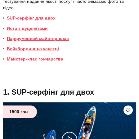
тестування надання якості послуг і часто знімаємо фото та
відео.
SUP-серфінг для двох
Йога з цуценятами
Парфумерний майстер-клас
Вейкбординг на канатці
Майстер-клас гончарства
SUP-серфінг для двох
1500 грн