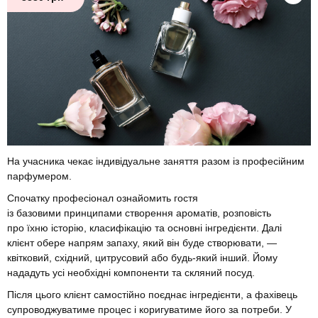
На учасника чекає індивідуальне заняття разом із професійним
парфумером.
Спочатку професіонал ознайомить гостя
із базовими принципами створення ароматів, розповість
про їхню історію, класифікацію та основні інгредієнти. Далі
клієнт обере напрям запаху, який він буде створювати, —
квітковий, східний, цитрусовий або будь-який інший. Йому
нададуть усі необхідні компоненти та скляний посуд.
Після цього клієнт самостійно поєднає інгредієнти, а фахівець
супроводжуватиме процес і коригуватиме його за потреби. У