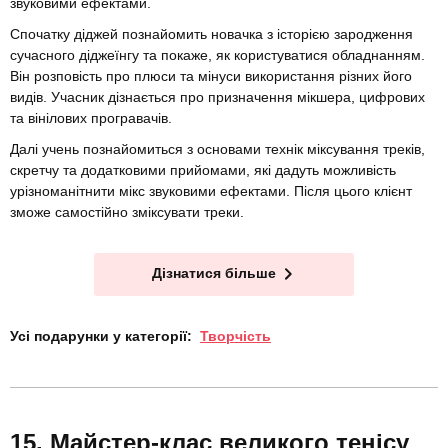
звуковими ефектами.
Спочатку діджей познайомить новачка з історією зародження
сучасного діджеїнгу та покаже, як користуватися обладнанням.
Він розповість про плюси та мінуси використання різних його
видів. Учасник дізнається про призначення мікшера, цифрових
та вінілових програвачів.
Далі учень познайомиться з основами технік міксування треків,
скретчу та додатковими прийомами, які дадуть можливість
урізноманітнити мікс звуковими ефектами. Після цього клієнт
зможе самостійно зміксувати треки.
Дізнатися більше
Усі подарунки у категорії:
Творчість
Майстер-клас великого тенісу