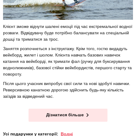
Клієнт зможе відчути шалені емоції під час екстремальної водної
розваги. Відвідувачу буде потрібно балансувати на спеціальній
дошці та триматися за трос.
Заняття розпочнеться з інструктажу. Крім того, гостю видадуть
вейкборд, жилет і шолом. Клієнта навчать базових навичок
катання на вейкборді, як тримати фал (ручку для буксирування
воднолижників), базової стійки вейкбордистів, першого старту та
повороту.
Після цього учасник випробує свої сили та нові здобуті навички.
Реверсивною канатною дорогою здійснить будь-яку кількість
заїздів за відведений час.
Дізнатися більше
Усі подарунки у категорії:
Водні