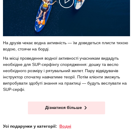
На друзів чекає водна активність — їм доведеться плисти тихою
водою, стоячи на борді.
На місці проведення водної активності учасникам видадуть
необхідне для SUP-серфінгу спорядження: дошку та весло
необхідного розміру і рятувальний жилет. Пару відвідувачів
інструктор спочатку навчатиме теорії. Потім клієнти зможуть
випробувати здобуті знання на практиці — будуть веслувати на
SUP-серфі.
Дізнатися більше
Усі подарунки у категорії:
Водні