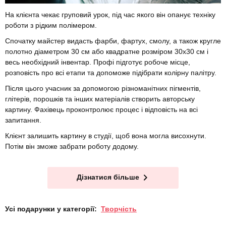
На клієнта чекає груповий урок, під час якого він опанує техніку
роботи з рідким полімером.
Спочатку майстер видасть фарби, фартух, смолу, а також кругле
полотно діаметром 30 см або квадратне розміром 30х30 см і
весь необхідний інвентар. Профі підготує робоче місце,
розповість про всі етапи та допоможе підібрати колірну палітру.
Після цього учасник за допомогою різноманітних пігментів,
глітерів, порошків та інших матеріалів створить авторську
картину. Фахівець проконтролює процес і відповість на всі
запитання.
Клієнт залишить картину в студії, щоб вона могла висохнути.
Потім він зможе забрати роботу додому.
Дізнатися більше
Усі подарунки у категорії:
Творчість