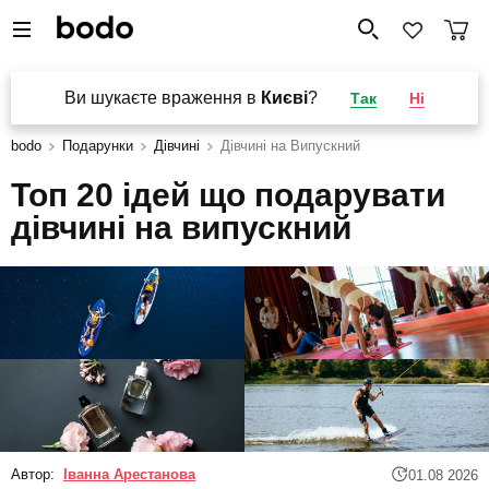
Ви шукаєте враження в
Києві
?
Так
Ні
bodo
Подарунки
Дівчині
Дівчині на Випускний
Топ 20 ідей що подарувати
дівчині на випускний
Автор:
Іванна Арестанова
01.08 2026