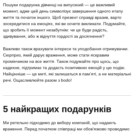
Пошуки подарунка дівчинці на випускний — це важливий
момент, адже цей день символізує завершення одного етапу
життя та початок іншого. Щоб презент справді вразив, варто
зосередитися на емоціях, які ви хочете викликати. Подумайте,
що зробить її момент незабутнім: чи це буде радість,
здивування, або ж відчуття гордості за досягнення?
Важливо також врахувати інтереси та уподобання отримувачки.
Сюрприз, який дарує враження, може стати яскравим
промінчиком на все життя. Також подумайте про щось, що
надихне, підтримає та додасть позитивних емоцій у цю подію.
Найцінніше — це миті, які залишаться в пам’яті, а не матеріальні
речі. Ощасливлюйте разом з bodo!
5 найкращих подарунків
Ми ретельно підходимо до вибору компаній, що надають
враження. Перед початком співпраці ми обов'язково проводимо